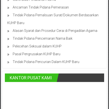
Bontang,
Ancaman Tindak Pidana Pemerasan
Demak,
Tindak Pidana Pemalsuan Surat/Dokumen Berdasarkan
Kudus,
KUHP Baru
Depok,
Alasan Syarat dan Prosedur Cerai di Pengadilan Agama
Sorong,
Tindak Pidana Pencemaran Nama Baik
Pelecehan Seksual dalam KUHP
Papua,
Pasal Pengrusakan KUHP Baru
Bekasi,
Tindak Pidana Pencurian Dalam KUHP Baru
Pengacara
Pajak,
KANTOR PUSAT KAMI
Pengacara
Perusahaan,
Kantor