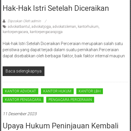
Sukoharjo,
Hak-Hak Istri Setelah Diceraikan
Mungkid,
Diposkan Oleh:admin
Purworejo,
advokatbantul
,
advokatjogja
,
advokatsleman
,
kantorhukum
,
kantorpengacara
,
kantorpengacarajogja
Daerah
Hak-hak Istri Setelah Diceraikan Perceraian merupakan salah satu
Istimewa
peristiwa yang dapat terjadi dalam suatu pernikahan.Perceraian
dapat disebabkan oleh berbagai faktor, baik faktor internal maupun
Yogyakarta,
Baca selengkapnya
Makassar,
Denpasar,
KANTOR ADVOKAT
KANTOR HUKUM
KANTOR LBH
Salatiga,
KANTOR PENGACARA
PENGACARA PERCERAIAN
Ungaran,
11 Desember 2023
Pontianak,
Upaya Hukum Peninjauan Kembali