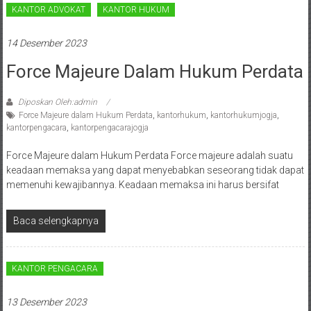
Sleman,
KANTOR ADVOKAT
KANTOR HUKUM
Bantul,
14 Desember 2023
Wonosari,
Force Majeure Dalam Hukum Perdata
Wates,
Diposkan Oleh:admin
Klaten,
Force Majeure dalam Hukum Perdata
,
kantorhukum
,
kantorhukumjogja
,
kantorpengacara
,
kantorpengacarajogja
Magelang,
Force Majeure dalam Hukum Perdata Force majeure adalah suatu
Solo,
keadaan memaksa yang dapat menyebabkan seseorang tidak dapat
Semarang,
memenuhi kewajibannya. Keadaan memaksa ini harus bersifat
Jakarta,
Baca selengkapnya
Bali,
Surabaya,
KANTOR PENGACARA
Surakarta,
13 Desember 2023