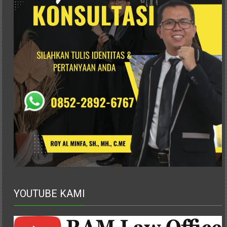
Istimewa
Yogyakarta,
Makassar,
Denpasar,
Salatiga,
Ungaran,
Pontianak,
Bandung,
Kendari,
Riau,
Pekanbaru,
Bengkulu,
Mukomuko,
Gunung
Kidul,
Kulon
YOUTUBE KAMI
Progo,
Balikpapan,
Jakarta