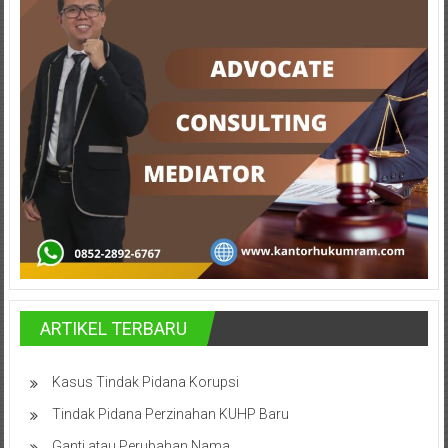
Cilacap,
Banjarnegara,
Temanggung,
Wonosobo,
Cirebon,
Karawang,
Aceh,
Medan,
ARTIKEL TERBARU
Padang,
Jakarta
Kasus Tindak Pidana Korupsi
Pusat,
Tindak Pidana Perzinahan KUHP Baru
Ganti atau Perubahan Nama