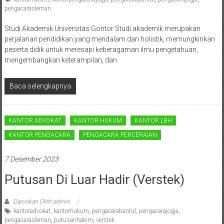
Pusat,
pengacarasleman
Tanggerang,
Studi Akademik Universitas Gontor Studi akademik merupakan
perjalanan pendidikan yang mendalam dan holistik, memungkinkan
Purworejo,
peserta didik untuk meresapi keberagaman ilmu pengetahuan,
mengembangkan keterampilan, dan
Purwokerto,
Kebumen,
Baca selengkapnya
Tasikmalaya,
KANTOR ADVOKAT
KANTOR HUKUM
KANTOR LBH
Purwodadi,
KANTOR PENGACARA
PENGACARA PERCERAIAN
Wonogiri,
7 Desember 2023
Pacitan,
Putusan Di Luar Hadir (Verstek)
Palembang,
Bandar
Diposkan Oleh:admin
kantoradvokat
,
kantorhukum
,
pengacarabantul
,
pengacarajogja
,
pengacarasleman
,
putusanhakim
,
verstek