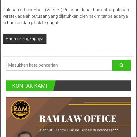
Lampung,
Putusan di Luar Hadir (Verstek) Putusan di luar hadir atau putusan
Badung,
verstek adalah putusan yang dijatuhkan oleh hakim tanpa adanya
Gianyar,
kehadiran dari pihak tergugat.
Mataram,
Baca selengkapnya
Lombok,
Temanggung,
Sragen,
Karanganyar,
KONTAK KAMI
Malang,
Kediri,
Madiun,
Ponorogo,