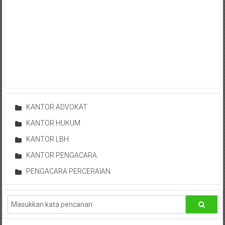
Hukum
/
LBH,
Law
Office
/
KANTOR ADVOKAT
KANTOR HUKUM
Law
KANTOR LBH
Firm
KANTOR PENGACARA
Kantor
PENGACARA PERCERAIAN
Pengacara
Di
Jogja,
Lawyer,