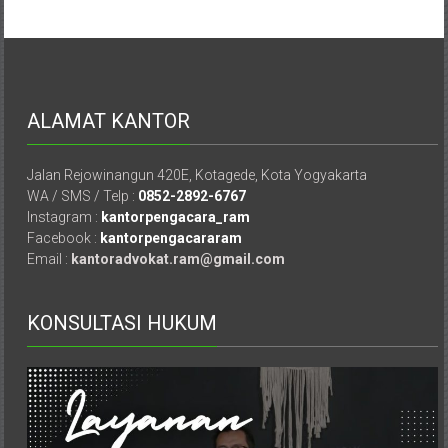
Advokat,
Pengacara
Perceraian
Sleman,
Bantul,
ALAMAT KANTOR
Wonosari,
Wates,
Klaten,
Jalan Rejowinangun 420E, Kotagede, Kota Yogyakarta
WA / SMS / Telp :
0852-2892-6767
Magelang,
Instagram :
kantorpengacara_ram
Solo,
Facebook :
kantorpengacararam
Semarang,
Email :
kantoradvokat.ram@gmail.com
Jakarta,
Bali,
Surabaya,
KONSULTASI HUKUM
Surakarta,
Sukoharjo,
Mungkid,
Purworejo,
Daerah