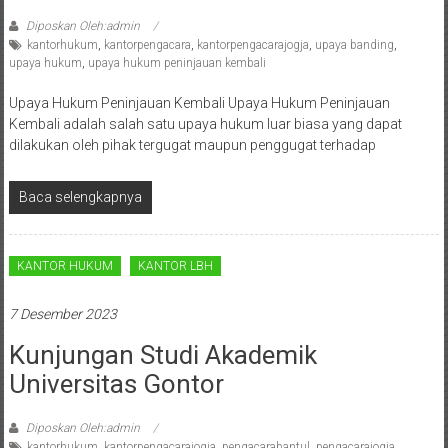
Bandung,
Diposkan Oleh:admin
Kendari,
kantorhukum
,
kantorpengacara
,
kantorpengacarajogja
,
upaya banding
,
upaya hukum
,
upaya hukum peninjauan kembali
Riau,
Upaya Hukum Peninjauan Kembali Upaya Hukum Peninjauan
Pekanbaru,
Kembali adalah salah satu upaya hukum luar biasa yang dapat
dilakukan oleh pihak tergugat maupun penggugat terhadap
Bengkulu,
Mukomuko,
Baca selengkapnya
Gunung
Kidul,
KANTOR HUKUM
KANTOR LBH
Kulon
7 Desember 2023
Progo,
Kunjungan Studi Akademik
Universitas Gontor
Balikpapan,
Jakarta
Diposkan Oleh:admin
kantorhukum
,
kantorpengacarajogja
,
pengacarabantul
,
pengacarajogja
,