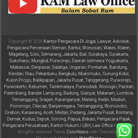
Pusat,
Tanggerang,
Purworejo,
Purwokerto,
Kebumen,
Copyright © 2026
Kantor Pengacara Di Jogja, Lawyer, Advokat,
Tasikmalaya,
Pengacara Perceraian Sleman, Bantul, Wonosari, Wates, Klaten,
Purwodadi,
Magelang, Solo, Semarang, Jakarta, Bali, Surabaya, Surakarta,
Wonogiri,
Sukoharjo, Mungkid, Purworejo, Daerah Istimewa Yogyakarta,
Pacitan,
Makassar, Denpasar, Salatiga, Ungaran, Pontianak, Bandung,
Palembang,
Kendari, Riau, Pekanbaru, Bengkulu, Mukomuko, Gunung Kidul,
Kulon Progo, Balikpapan, Jakarta Pusat, Tanggerang, Purworejo,
Bandar
Purwokerto, Kebumen, Tasikmalaya, Purwodadi, Wonogiri, Pacitan,
Lampung,
Palembang, Bandar Lampung, Badung, Gianyar, Mataram, Lombok,
Badung,
Temanggung, Sragen, Karanganyar, Malang, Kediri, Madiun,
Gianyar,
Ponorogo, Cilacap, Banjarnegara, Temanggung, Wonosobo,
Mataram,
Cirebon, Karawang, Aceh, Medan, Padang, Jakarta Pusat, Bontang,
Lombok,
Demak, Kudus, Depok, Sorong, Papua, Bekasi, Pengacara Pajak,
Temanggung,
Pengacara Perusahaan, Kantor Hukum / LBH, Law Office / Law Firm
.
All rights reserved. Tema:
ColorNews
oleh ThemeGrill.
Sragen,