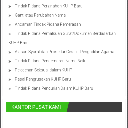
Lampung,
Tindak Pidana Perzinahan KUHP Baru
Badung,
Ganti atau Perubahan Nama
Gianyar,
Ancaman Tindak Pidana Pemerasan
Mataram,
Tindak Pidana Pemalsuan Surat/Dokumen Berdasarkan
KUHP Baru
Lombok,
Alasan Syarat dan Prosedur Cerai di Pengadilan Agama
Temanggung,
Tindak Pidana Pencemaran Nama Baik
Sragen,
Pelecehan Seksual dalam KUHP
Karanganyar,
Pasal Pengrusakan KUHP Baru
Malang,
Tindak Pidana Pencurian Dalam KUHP Baru
Kediri,
KANTOR PUSAT KAMI
Madiun,
Ponorogo,