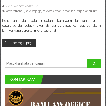
Bandung,
Diposkan Oleh:admin
Kendari,
advokatbantul
,
advokatjogja
,
advokatsleman
,
perjanjian
,
perjanjianhukum
Riau,
Perjanjian adalah suatu perbuatan hukum yang dilakukan antara
satu atau lebih subjek hukum dengan satu atau lebih subjek hukum
Pekanbaru,
lainnya yang sepakat mengikatkan diri
Bengkulu,
Baca selengkapnya
Mukomuko,
Gunung
Kidul,
Kulon
KONTAK KAMI
Progo,
Balikpapan,
Jakarta