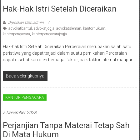
Sukoharjo,
Hak-Hak Istri Setelah Diceraikan
Mungkid,
Diposkan Oleh:admin
Purworejo,
advokatbantul
,
advokatjogja
,
advokatsleman
,
kantorhukum
,
kantorpengacara
,
kantorpengacarajogja
Daerah
Hak-hak Istri Setelah Diceraikan Perceraian merupakan salah satu
Istimewa
peristiwa yang dapat terjadi dalam suatu pernikahan.Perceraian
dapat disebabkan oleh berbagai faktor, baik faktor internal maupun
Yogyakarta,
Baca selengkapnya
Makassar,
Denpasar,
KANTOR PENGACARA
Salatiga,
5 Desember 2023
Ungaran,
Perjanjian Tanpa Materai Tetap Sah
Pontianak,
Di Mata Hukum