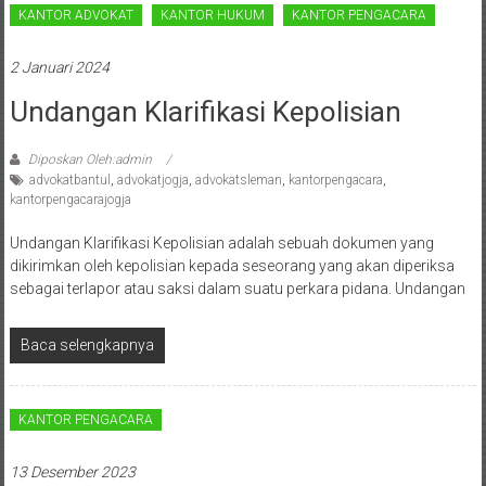
Sleman,
KANTOR ADVOKAT
KANTOR HUKUM
KANTOR PENGACARA
Bantul,
2 Januari 2024
Wonosari,
Undangan Klarifikasi Kepolisian
Wates,
Diposkan Oleh:admin
Klaten,
advokatbantul
,
advokatjogja
,
advokatsleman
,
kantorpengacara
,
kantorpengacarajogja
Magelang,
Undangan Klarifikasi Kepolisian adalah sebuah dokumen yang
Solo,
dikirimkan oleh kepolisian kepada seseorang yang akan diperiksa
Semarang,
sebagai terlapor atau saksi dalam suatu perkara pidana. Undangan
Jakarta,
Baca selengkapnya
Bali,
Surabaya,
KANTOR PENGACARA
Surakarta,
13 Desember 2023