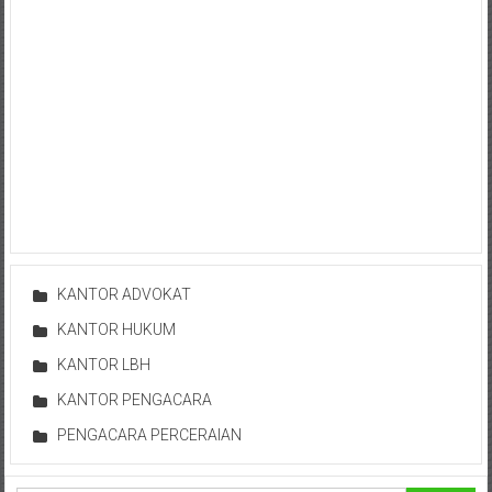
Cilacap,
Banjarnegara,
Temanggung,
Wonosobo,
Cirebon,
Karawang,
Aceh,
KANTOR ADVOKAT
Medan,
KANTOR HUKUM
Padang,
KANTOR LBH
KANTOR PENGACARA
Jakarta
PENGACARA PERCERAIAN
Pusat,