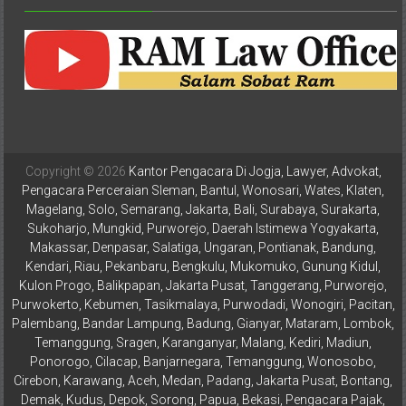
Advokat,
Pengacara
Perceraian
Sleman,
Bantul,
Wonosari,
Wates,
Klaten,
Copyright © 2026
Kantor Pengacara Di Jogja, Lawyer, Advokat,
Magelang,
Pengacara Perceraian Sleman, Bantul, Wonosari, Wates, Klaten,
Solo,
Magelang, Solo, Semarang, Jakarta, Bali, Surabaya, Surakarta,
Semarang,
Sukoharjo, Mungkid, Purworejo, Daerah Istimewa Yogyakarta,
Jakarta,
Makassar, Denpasar, Salatiga, Ungaran, Pontianak, Bandung,
Bali,
Kendari, Riau, Pekanbaru, Bengkulu, Mukomuko, Gunung Kidul,
Kulon Progo, Balikpapan, Jakarta Pusat, Tanggerang, Purworejo,
Surabaya,
Purwokerto, Kebumen, Tasikmalaya, Purwodadi, Wonogiri, Pacitan,
Surakarta,
Palembang, Bandar Lampung, Badung, Gianyar, Mataram, Lombok,
Sukoharjo,
Temanggung, Sragen, Karanganyar, Malang, Kediri, Madiun,
Mungkid,
Ponorogo, Cilacap, Banjarnegara, Temanggung, Wonosobo,
Purworejo,
Cirebon, Karawang, Aceh, Medan, Padang, Jakarta Pusat, Bontang,
Daerah
Demak, Kudus, Depok, Sorong, Papua, Bekasi, Pengacara Pajak,