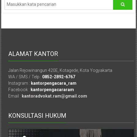
Bontang,
Demak,
Kudus,
Depok,
Sorong,
ALAMAT KANTOR
Papua,
Jalan Rejowinangun 420E, Kotagede, Kota Yogyakarta
Bekasi,
WA / SMS / Telp :
0852-2892-6767
Pengacara
Instagram :
kantorpengacara_ram
Facebook :
kantorpengacararam
Pajak,
Email :
kantoradvokat.ram@gmail.com
Pengacara
KONSULTASI HUKUM
Perusahaan,
Kantor