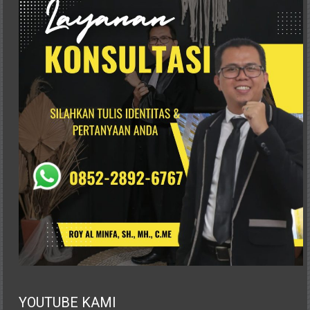
Hukum
/
LBH,
Law
Office
/
Law
Firm
Kantor
Pengacara
Di
Jogja,
Lawyer,
YOUTUBE KAMI