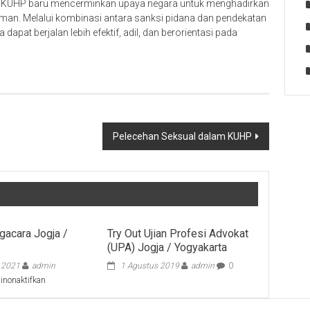
am KUHP baru mencerminkan upaya negara untuk menghadirkan
an. Melalui kombinasi antara sanksi pidana dan pendekatan
apat berjalan lebih efektif, adil, dan berorientasi pada
Pelecehan Seksual dalam KUHP
gacara Jogja /
Try Out Ujian Profesi Advokat
(UPA) Jogja / Yogyakarta
i 2021
admin
1 Agustus 2019
admin
0
pada
inonaktifkan
Kantor
Pengacara