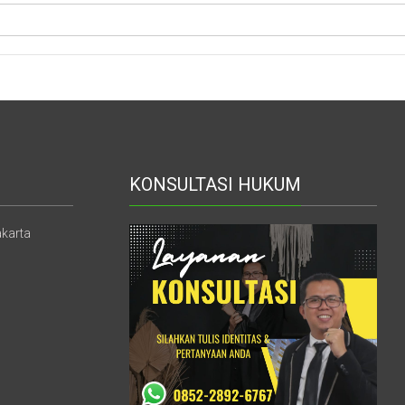
Jogja
/
Yogyakarta
KONSULTASI HUKUM
akarta