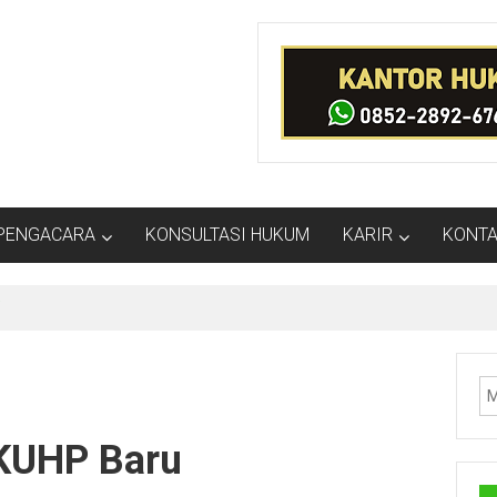
PENGACARA
KONSULTASI HUKUM
KARIR
KONTA
i
 KUHP Baru