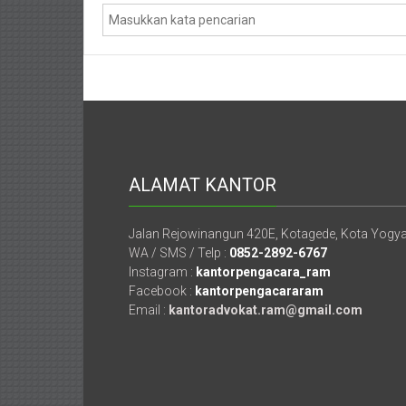
Mataram,
Lombok,
Temanggung,
Sragen,
Karanganyar,
ALAMAT KANTOR
Malang,
Kediri,
Jalan Rejowinangun 420E, Kotagede, Kota Yogy
WA / SMS / Telp :
0852-2892-6767
Madiun,
Instagram :
kantorpengacara_ram
Facebook :
kantorpengacararam
Ponorogo,
Email :
kantoradvokat.ram@gmail.com
Cilacap,
Banjarnegara,