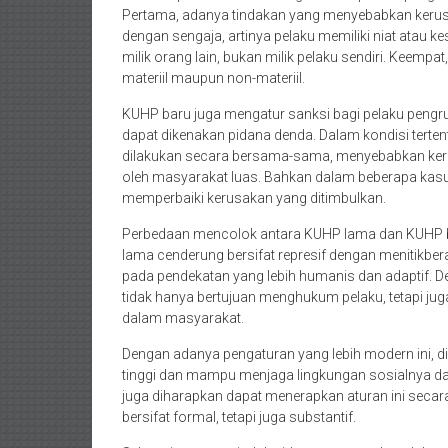
Pekanbaru,
Pertama, adanya tindakan yang menyebabkan kerusa
dengan sengaja, artinya pelaku memiliki niat atau k
Bengkulu,
milik orang lain, bukan milik pelaku sendiri. Keemp
materiil maupun non-materiil.
Mukomuko,
KUHP baru juga mengatur sanksi bagi pelaku pengrus
Gunung
dapat dikenakan pidana denda. Dalam kondisi tertent
dilakukan secara bersama-sama, menyebabkan keru
Kidul,
oleh masyarakat luas. Bahkan dalam beberapa kasus
memperbaiki kerusakan yang ditimbulkan.
Kulon
Perbedaan mencolok antara KUHP lama dan KUHP b
Progo,
lama cenderung bersifat represif dengan menitik
pada pendekatan yang lebih humanis dan adaptif. 
Balikpapan,
tidak hanya bertujuan menghukum pelaku, tetapi j
dalam masyarakat.
Jakarta
Dengan adanya pengaturan yang lebih modern ini, 
Pusat,
tinggi dan mampu menjaga lingkungan sosialnya dar
juga diharapkan dapat menerapkan aturan ini secara
Tanggerang,
bersifat formal, tetapi juga substantif.