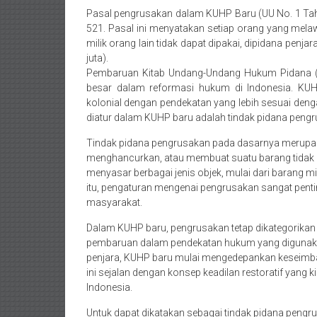
Purworejo,
Pasal pengrusakan dalam
KUHP Baru (UU No. 1 Ta
Daerah
521. Pasal ini menyatakan setiap orang yang me
milik orang lain tidak dapat dipakai, dipidana penj
Istimewa
juta).
Pembaruan Kitab Undang-Undang Hukum Pidana (
Yogyakarta,
besar dalam reformasi hukum di Indonesia. KU
kolonial dengan pendekatan yang lebih sesuai dengan
Makassar,
diatur dalam KUHP baru adalah tindak pidana pengr
Denpasar,
Tindak pidana pengrusakan pada dasarnya merupak
menghancurkan, atau membuat suatu barang tidak 
Salatiga,
menyasar berbagai jenis objek, mulai dari barang mil
Ungaran,
itu, pengaturan mengenai pengrusakan sangat pentin
masyarakat.
Pontianak,
Dalam KUHP baru, pengrusakan tetap dikategorikan 
Bandung,
pembaruan dalam pendekatan hukum yang digunaka
penjara, KUHP baru mulai mengedepankan keseimba
Kendari,
ini sejalan dengan konsep keadilan restoratif yang 
Indonesia.
Riau,
Untuk dapat dikatakan sebagai tindak pidana peng