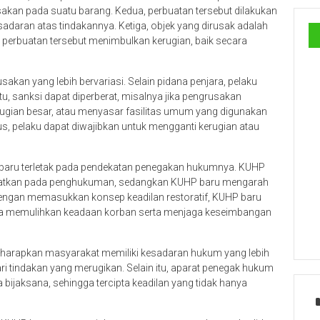
kan pada suatu barang. Kedua, perbuatan tersebut dilakukan
esadaran atas tindakannya. Ketiga, objek yang dirusak adalah
at, perbuatan tersebut menimbulkan kerugian, baik secara
akan yang lebih bervariasi. Selain pidana penjara, pelaku
u, sanksi dapat diperberat, misalnya jika pengrusakan
gian besar, atau menyasar fasilitas umum yang digunakan
, pelaku dapat diwajibkan untuk mengganti kerugian atau
aru terletak pada pendekatan penegakan hukumnya. KUHP
beratkan pada penghukuman, sedangkan KUHP baru mengarah
Dengan memasukkan konsep keadilan restoratif, KUHP baru
uga memulihkan keadaan korban serta menjaga keseimbangan
diharapkan masyarakat memiliki kesadaran hukum yang lebih
i tindakan yang merugikan. Selain itu, aparat penegak hukum
 bijaksana, sehingga tercipta keadilan yang tidak hanya