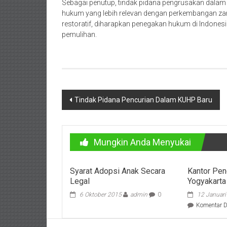
Purworejo,
Sebagai penutup, tindak pidana pengrusakan dal
hukum yang lebih relevan dengan perkembangan zam
Purwokerto,
restoratif, diharapkan penegakan hukum di Indonesia d
pemulihan.
Kebumen,
Tasikmalaya,
Purwodadi,
Navigasi
Wonogiri,
Tindak Pidana Pencurian Dalam KUHP Baru
pos
Pacitan,
Palembang,
Mungkin Anda Menyukai
Bandar
Syarat Adopsi Anak Secara
Kantor Pen
Lampung,
Legal
Yogyakarta
Badung,
6 Oktober 2015
admin
0
12 Januar
Komentar D
Gianyar,