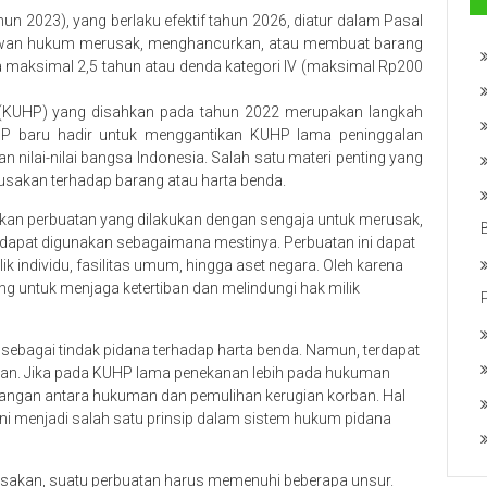
hun 2023)
, yang berlaku efektif tahun 2026, diatur dalam Pasal
lawan hukum merusak, menghancurkan, atau membuat barang
ara maksimal 2,5 tahun atau denda kategori IV (maksimal Rp200
KUHP) yang disahkan pada tahun 2022 merupakan langkah
HP baru hadir untuk menggantikan KUHP lama peninggalan
 nilai-nilai bangsa Indonesia. Salah satu materi penting yang
usakan terhadap barang atau harta benda.
an perbuatan yang dilakukan dengan sengaja untuk merusak,
dapat digunakan sebagaimana mestinya. Perbuatan ini dapat
ik individu, fasilitas umum, hingga aset negara. Oleh karena
g untuk menjaga ketertiban dan melindungi hak milik
sebagai tindak pidana terhadap harta benda. Namun, terdapat
n. Jika pada KUHP lama penekanan lebih pada hukuman
ngan antara hukuman dan pemulihan kerugian korban. Hal
kini menjadi salah satu prinsip dalam sistem hukum pidana
rusakan, suatu perbuatan harus memenuhi beberapa unsur.