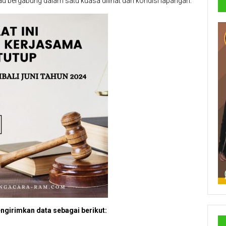
u bergabung dalam satu kuasa dilihat dari kondisi lapangan.
girimkan data sebagai berikut: