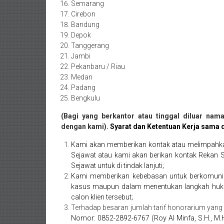
Semarang
Pekanbaru,
Cirebon
Bandung
Bengkulu,
Depok
Mukomuko,
Tanggerang
Jambi
Gunung
Pekanbaru / Riau
Medan
Kidul,
Padang
Bengkulu
Kulon
(Bagi yang berkantor atau tinggal diluar na
Progo,
dengan kami).
Syarat dan Ketentuan Kerja sama
Balikpapan,
Kami akan memberikan kontak atau melimpahkan
Sejawat atau kami akan berikan kontak Rekan 
Jakarta
Sejawat untuk di tindak lanjuti;
Kami memberikan kebebasan untuk berkomuniks
Pusat,
kasus maupun dalam menentukan langkah huku
calon klien tersebut;
Tanggerang,
Terhadap besaran jumlah tarif honorarium yang 
Nomor: 0852-2892-6767 (Roy Al Minfa, S.H., M.