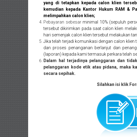
Purworejo,
yang di tetapkan kepada calon klien terseb
kemudian kepada Kantor Hukum RAM & Par
Purwokerto,
melimpahkan calon klien;
Kebumen,
Pebayaran sebesar
minimal 10% (sepuluh perse
tersebut dikirimkan pada saat calon klien me
Tasikmalaya,
hari semenjak calon klien tersebut melakukan ta
Jika telah terjadi komunikasi dengan calon klie
Purwodadi,
dan proses penanganan berlanjut dan penang
(laporan) kepada kami termasuk perkara telah sel
Wonogiri,
Dalam hal terjadinya pelanggaran dan tid
pelanggaran kode etik atau pidana, maka 
Pacitan,
secara sepihak.
Palembang,
Silahkan isi klik Fo
Bandar
Lampung,
Badung,
Gianyar,