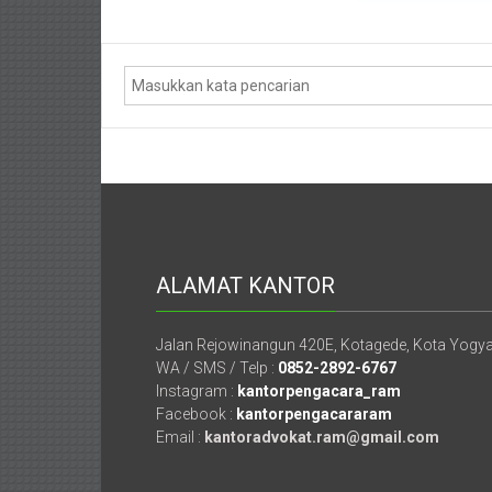
Mataram,
Lombok,
Temanggung,
Sragen,
Karanganyar,
Malang,
Kediri,
ALAMAT KANTOR
Madiun,
Jalan Rejowinangun 420E, Kotagede, Kota Yogy
Ponorogo,
WA / SMS / Telp :
0852-2892-6767
Instagram :
kantorpengacara_ram
Cilacap,
Facebook :
kantorpengacararam
Email :
kantoradvokat.ram@gmail.com
Banjarnegara,