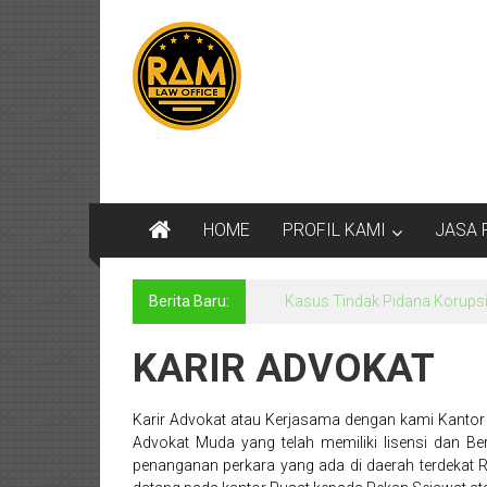
Lompat
Kantor
ke
konten
Pengacara
Di
Jogja,
Lawyer,
HOME
PROFIL KAMI
JASA 
Advokat,
Pengacara
Berita Baru:
Kasus Tindak Pidana Korups
Perceraian
KARIR ADVOKAT
Sleman,
Bantul,
Karir Advokat atau Kerjasama dengan kami Kan
Advokat Muda yang telah memiliki lisensi dan B
Wonosari,
penanganan perkara yang ada di daerah terdekat