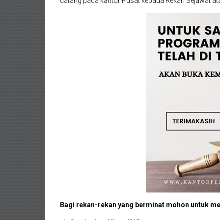
datang pada kantor Pusat kepada Rekan Sejawat ata
Wates,
Klaten,
Magelang,
Solo,
Semarang,
Jakarta,
Bali,
Surabaya,
Surakarta,
Sukoharjo,
Mungkid,
Bagi rekan-rekan yang berminat mohon untuk men