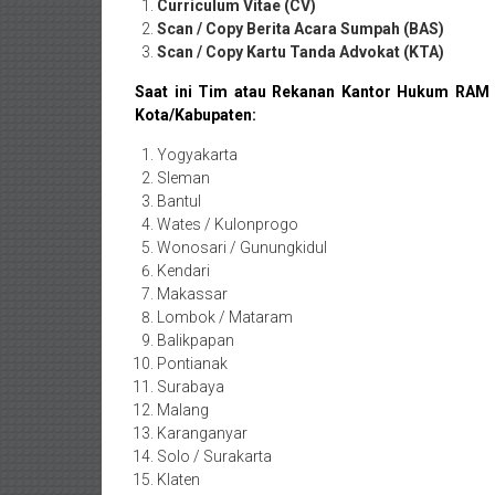
Purworejo,
Curriculum Vitae (CV)
Scan / Copy Berita Acara Sumpah (BAS)
Daerah
Scan / Copy Kartu Tanda Advokat (KTA)
Istimewa
Saat ini Tim atau Rekanan Kantor Hukum RAM 
Kota/Kabupaten:
Yogyakarta,
Yogyakarta
Makassar,
Sleman
Bantul
Denpasar,
Wates / Kulonprogo
Wonosari / Gunungkidul
Salatiga,
Kendari
Ungaran,
Makassar
Lombok / Mataram
Pontianak,
Balikpapan
Pontianak
Bandung,
Surabaya
Malang
Kendari,
Karanganyar
Solo / Surakarta
Riau,
Klaten