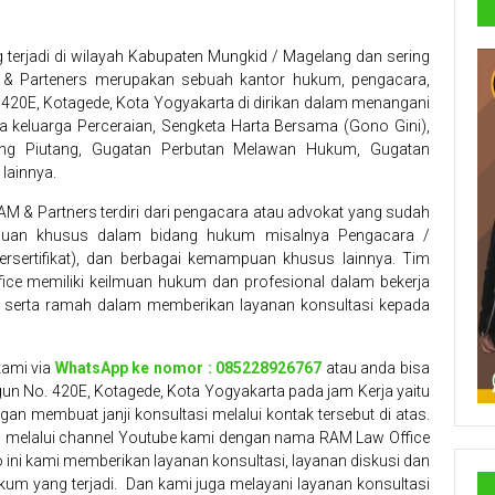
terjadi di wilayah Kabupaten Mungkid / Magelang dan sering
 & Parteners merupakan sebuah kantor hukum, pengacara,
 420E, Kotagede, Kota Yogyakarta di dirikan dalam menangani
a keluarga Perceraian, Sengketa Harta Bersama (Gono Gini),
ng Piutang, Gugatan Perbutan Melawan Hukum, Gugatan
lainnya.
AM & Partners
terdiri dari pengacara atau advokat yang sudah
mpuan khusus dalam bidang hukum misalnya Pengacara /
sertifikat), dan berbagai kemampuan khusus lainnya. Tim
ce memiliki keilmuan hukum dan profesional dalam bekerja
serta ramah dalam memberikan layanan konsultasi kepada
kami via
WhatsApp ke nomor : 085228926767
atau anda bisa
un No. 420E, Kotagede, Kota Yogyakarta pada jam Kerja yaitu
n membuat janji konsultasi melalui kontak tersebut di atas.
si melalui channel Youtube kami dengan nama RAM Law Office
ini kami memberikan layanan konsultasi, layanan diskusi dan
kum yang terjadi. Dan kami juga melayani layanan konsultasi