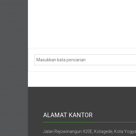
Purworejo,
Purwokerto,
Kebumen,
Tasikmalaya,
Purwodadi,
Wonogiri,
Pacitan,
Palembang,
Bandar
Lampung,
ALAMAT KANTOR
Badung,
Gianyar,
Jalan Rejowinangun 420E, Kotagede, Kota Yogy