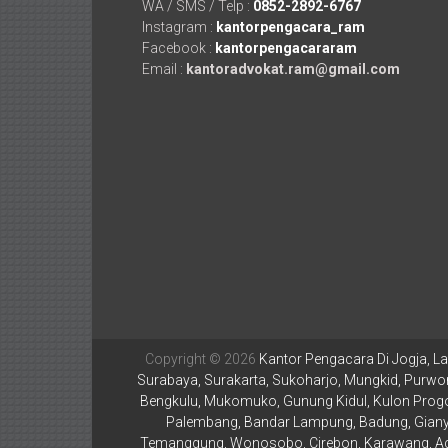
WA / SMS / Telp :
0852-2892-6767
Mataram,
Instagram :
kantorpengacara_ram
Facebook :
kantorpengacararam
Lombok,
Email :
kantoradvokat.ram@gmail.com
Temanggung,
Sragen,
Karanganyar,
Malang,
Kediri,
Madiun,
Ponorogo,
Copyright © 2026
Kantor Pengacara Di Jogja, La
Cilacap,
Surabaya, Surakarta, Sukoharjo, Mungkid, Purwor
Bengkulu, Mukomuko, Gunung Kidul, Kulon Progo,
Banjarnegara,
Palembang, Bandar Lampung, Badung, Gianya
Temanggung, Wonosobo, Cirebon, Karawang, Aceh