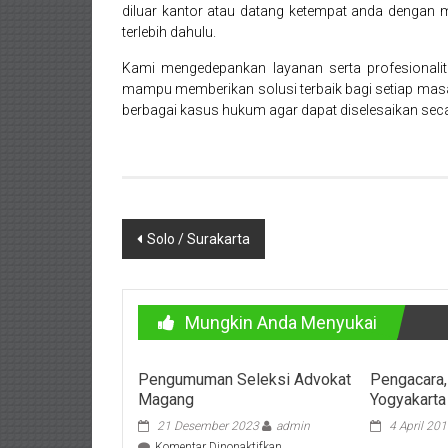
Purworejo,
diluar kantor atau datang ketempat anda dengan m
Daerah
terlebih dahulu.
Kami mengedepankan layanan serta profesionali
Istimewa
mampu memberikan solusi terbaik bagi setiap masa
Yogyakarta,
berbagai kasus hukum agar dapat diselesaikan sec
Makassar,
Denpasar,
Salatiga,
Navigasi
Solo / Surakarta
pos
Ungaran,
Pontianak,
Mungkin Anda Menyukai
Bandung,
Pengumuman Seleksi Advokat
Pengacara,
Kendari,
Magang
Yogyakarta
Riau,
21 Desember 2023
admin
4 April 20
pada
Komentar Dinonaktifkan