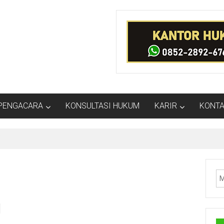
PENGACARA
KONSULTASI HUKUM
KARIR
KONTA
i
g