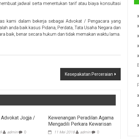
embuat jadwal serta menentukan tarif atau biaya konsultasi
tas kami dalam bekerja sebagai Advokat / Pengacara yang
lah anda baik kasus Pidana, Perdata, Tata Usaha Negara dan
ara baik, benar secara hukum dan tidak memakan waktu lama.
Kesepakatan Perceraian
 Advokat Jogja /
Kewenangan Peradilan Agama
Mengadili Perkara Kewarisan
19
admin
0
11 Mei 2018
admin
0