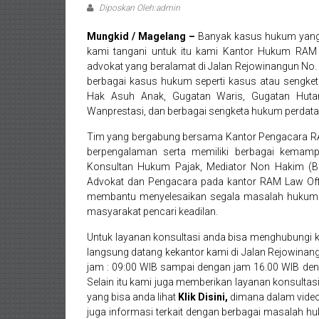
Wates,
Diposkan Oleh:admin
Klaten,
Mungkid / Magelang –
Banyak kasus hukum yang 
kami tangani untuk itu kami Kantor Hukum RAM
Magelang,
advokat yang beralamat di Jalan Rejowinangun No.
berbagai kasus hukum seperti kasus atau sengket
Solo,
Hak Asuh Anak, Gugatan Waris, Gugatan Huta
Wanprestasi, dan berbagai sengketa hukum perdata 
Semarang,
Tim yang bergabung bersama Kantor Pengacara
R
Jakarta,
berpengalaman serta memiliki berbagai kema
Konsultan Hukum Pajak, Mediator Non Hakim (Ber
Bali,
Advokat dan Pengacara pada kantor RAM Law Offi
membantu menyelesaikan segala masalah hukum 
Surabaya,
masyarakat pencari keadilan.
Surakarta,
Untuk layanan konsultasi anda bisa menghubungi 
langsung datang kekantor kami di Jalan Rejowinang
Sukoharjo,
jam : 09:00 WIB sampai dengan jam 16.00 WIB denga
Selain itu kami juga memberikan layanan konsulta
Mungkid,
yang bisa anda lihat
Klik Disini
,
dimana dalam video 
juga informasi terkait dengan berbagai masalah hu