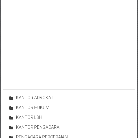
Istimewa
Yogyakarta,
Makassar,
Denpasar,
Salatiga,
Ungaran,
Pontianak,
Bandung,
Kendari,
Riau,
Pekanbaru,
Bengkulu,
Mukomuko,
KANTOR ADVOKAT
Gunung
KANTOR HUKUM
Kidul,
Kulon
KANTOR LBH
Progo,
KANTOR PENGACARA
Balikpapan,
PENGACARA PERCERAIAN
Jakarta