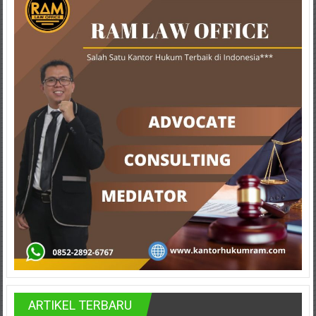
Hukum
/
LBH,
Law
Office
/
Law
Firm
Kantor
Pengacara
Di
Jogja,
Lawyer,
ARTIKEL TERBARU