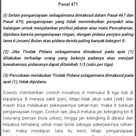
Lampung,
Pasal 471
Badung,
(l) Selain penganiayaan sebagaimana dimaksud dalam Pasal 467 dan
Pasal 47O, penganiayaan yang tidak
menimbulkan penyakit atau
Gianyar,
halangan untuk menjalankan profesi jabatan atau mata Pencaharian,
Mataram,
dipidana karena penganiayaan ringan, dengan pidana penjara paling
lama 6 (enam) Bulan atau pidana denda paling banyak kategori II.
Lombok,
(2) Jika Tindak Pidana sebagaimana dimaksud pada ayat (1)
Temanggung,
dilakukan terhadap orang yang bekerja padanya
atau menjadi
bawahannya, pidananya dapat ditambah 1/3 (satu per tiga).
Sragen,
(3) Percobaan melakukan Tindak Pidana sslagaimana dimaksud pada
Karanganyar,
ayat (1), tidak dipidana.
Soesilo memberikan contoh misalnya A memukul B tiga kali di
Malang,
kepalanya, B merasa sakit (pijn), tetapi tidak jatuh sakit (ziek) dan
Kediri,
masih bisa melakukan pekerjaannya sehari-hari, maka A berbuat
penganiayaan ringan. Contoh lain, jika A melukai jari kelingking kiri B
Madiun,
(seorang pemain biola orkes), hingga jari kelingking B dibalut dan
terpaksa terhalang untuk main biola sebagai pekerjaannya sehari-
Ponorogo,
hari, maka meskipun luka itu kecil, tetapi penganiayaan