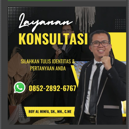
Karanganyar,
Malang,
Kediri,
Madiun,
Ponorogo,
Cilacap,
Banjarnegara,
Temanggung,
Wonosobo,
Cirebon,
Karawang,
Aceh,
Medan,
Padang,
Jakarta
Pusat,
Bontang,
Demak,
Kudus,