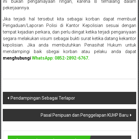
ini bukan penganiayaan ringan, karena B terhalang dalam
Cilacap,
pekerjaannya.
Banjarnegara,
Jika terjadi hal tersebut kita sebagai korban dapat membuat
Pengaduan/Laporan Polisi di Kantor Kepolisian sesuai dengan
Temanggung,
tempat kejadian perkara, dan perlu diingat ketika terjadi penganiyaan
segara melakukan visum sebagai bukti surat ketika datang kekantor
Wonosobo,
kepolisian. Jika anda membutuhkan Penasihat Hukum untuk
mendampingi baik sbegai korban atau pelaku anda dapat
Cirebon,
menghubungi
WhatsApp: 0852-2892-6767.
Karawang,
Aceh,
Medan,
Navigasi
Pendampingan Sebagai Terlapor
Padang,
pos
Jakarta
Pasal Penipuan dan Penggelapan KUHP Baru
Pusat,