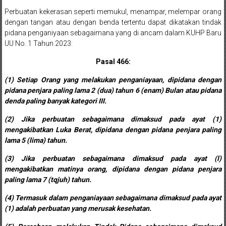
Sukoharjo,
Perbuatan kekerasan seperti memukul, menampar, melempar orang
dengan tangan atau dengan benda tertentu dapat dikatakan tindak
Mungkid,
pidana penganiyaan sebagaimana yang di ancam dalam KUHP Baru
UU No. 1 Tahun 2023:
Purworejo,
Pasal 466:
Daerah
(1) Setiap Orang yang melakukan penganiayaan, dipidana dengan
Istimewa
pidana penjara paling lama 2 (dua) tahun 6 (enam) Bulan atau pidana
denda paling banyak kategori III.
Yogyakarta,
(2) Jika perbuatan sebagaimana dimaksud pada ayat (1)
Makassar,
mengakibatkan Luka Berat, dipidana dengan pidana penjara paling
lama 5 (lima) tahun.
Denpasar,
(3) Jika perbuatan sebagaimana dimaksud pada ayat (l)
Salatiga,
mengakibatkan matinya orang, dipidana dengan pidana
penjara
paling lama 7 (tqjuh) tahun.
Ungaran,
(4) Termasuk dalam penganiayaan sebagaimana dimaksud pada ayat
Pontianak,
(1) adalah perbuatan yang merusak kesehatan.