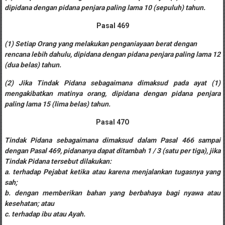
Pusat,
dipidana dengan pidana penjara paling lama 10 (sepuluh) tahun.
Pasal 469
Tanggerang,
(1) Setiap Orang yang melakukan penganiayaan berat dengan
Purworejo,
rencana lebih dahulu, dipidana dengan pidana
penjara paling lama 12
(dua belas) tahun.
Purwokerto,
(2) Jika Tindak Pidana sebagaimana dimaksud pada ayat (1)
Kebumen,
mengakibatkan matinya orang, dipidana dengan
pidana penjara
paling lama 15 (lima belas) tahun.
Tasikmalaya,
Pasal 47O
Purwodadi,
Tindak Pidana sebagaimana dimaksud dalam Pasal 466 sampai
Wonogiri,
dengan Pasal 469, pidananya dapat ditambah
1 / 3 (satu per tiga), jika
Tindak Pidana tersebut dilakukan:
Pacitan,
a. terhadap Pejabat ketika atau karena menjalankan tugasnya yang
sah;
Palembang,
b. dengan memberikan bahan yang berbahaya bagi nyawa atau
Bandar
kesehatan; atau
c. terhadap ibu atau Ayah.