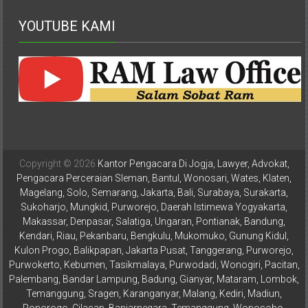
Depok,
YOUTUBE KAMI
Sorong,
Papua,
Bekasi,
Pengacara
Pajak,
Pengacara
Perusahaan,
Kantor
Hukum
Copyright © 2026
Kantor Pengacara Di Jogja, Lawyer, Advokat,
/
Pengacara Perceraian Sleman, Bantul, Wonosari, Wates, Klaten,
LBH,
Magelang, Solo, Semarang, Jakarta, Bali, Surabaya, Surakarta,
Sukoharjo, Mungkid, Purworejo, Daerah Istimewa Yogyakarta,
Law
Makassar, Denpasar, Salatiga, Ungaran, Pontianak, Bandung,
Office
Kendari, Riau, Pekanbaru, Bengkulu, Mukomuko, Gunung Kidul,
/
Kulon Progo, Balikpapan, Jakarta Pusat, Tanggerang, Purworejo,
Law
Purwokerto, Kebumen, Tasikmalaya, Purwodadi, Wonogiri, Pacitan,
Firm
Palembang, Bandar Lampung, Badung, Gianyar, Mataram, Lombok,
Temanggung, Sragen, Karanganyar, Malang, Kediri, Madiun,
Ponorogo, Cilacap, Banjarnegara, Temanggung, Wonosobo,