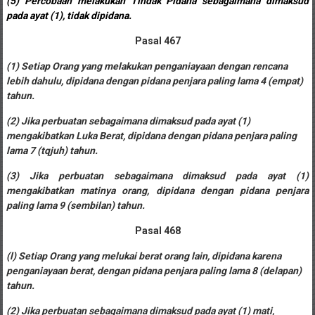
Bandung,
(5) Percobaan melakukan Tindak Pidana sebagaimana dimaksud
pada ayat (1), tidak dipidana.
Kendari,
Pasal 467
Riau,
(1) Setiap Orang yang melakukan penganiayaan dengan rencana
Pekanbaru,
lebih dahulu, dipidana dengan pidana penjara
paling lama 4 (empat)
tahun.
Bengkulu,
(2) Jika perbuatan sebagaimana dimaksud pada ayat (1)
Mukomuko,
mengakibatkan Luka Berat, dipidana dengan pidana
penjara paling
lama 7 (tqjuh) tahun.
Gunung
(3) Jika perbuatan sebagaimana dimaksud pada ayat (1)
Kidul,
mengakibatkan matinya orang, dipidana dengan pidana
penjara
paling lama 9 (sembilan) tahun.
Kulon
Pasal 468
Progo,
(l) Setiap Orang yang melukai berat orang lain, dipidana karena
Balikpapan,
penganiayaan berat, dengan pidana penjara
paling lama 8 (delapan)
tahun.
Jakarta
(2) Jika perbuatan sebagaimana dimaksud pada ayat (1) mati,