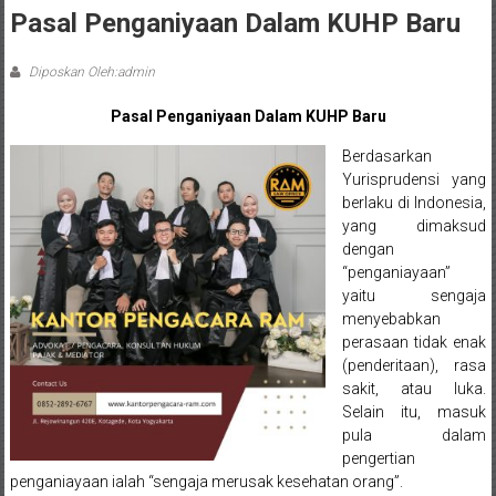
Sleman,
Pasal Penganiyaan Dalam KUHP Baru
Bantul,
Diposkan Oleh:admin
Wonosari,
Pasal Penganiyaan Dalam KUHP Baru
Wates,
Berdasarkan
Klaten,
Yurisprudensi yang
berlaku di Indonesia,
Magelang,
yang dimaksud
dengan
Solo,
“penganiayaan”
Semarang,
yaitu sengaja
menyebabkan
Jakarta,
perasaan tidak enak
(penderitaan), rasa
Bali,
sakit, atau luka.
Selain itu, masuk
Surabaya,
pula dalam
pengertian
Surakarta,
penganiayaan ialah “sengaja merusak kesehatan orang”.