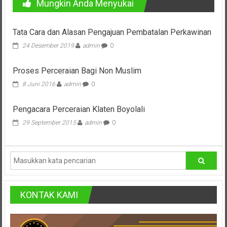
Bontang,
Mungkin Anda Menyukai
Demak,
Tata Cara dan Alasan Pengajuan Pembatalan Perkawinan
Kudus,
24 Desember 2019
admin
0
Depok,
Proses Perceraian Bagi Non Muslim
Sorong,
8 Juni 2016
admin
0
Papua,
Pengacara Perceraian Klaten Boyolali
Bekasi,
29 September 2015
admin
0
Pengacara
Pajak,
Pengacara
KONTAK KAMI
Perusahaan,
Kantor