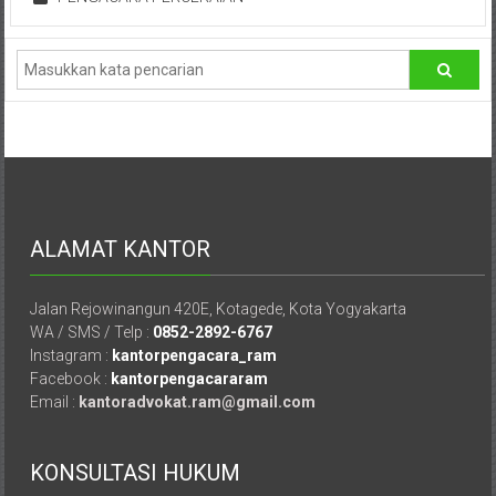
Pusat,
Tanggerang,
Purworejo,
Purwokerto,
Kebumen,
Tasikmalaya,
Purwodadi,
Wonogiri,
Pacitan,
ALAMAT KANTOR
Palembang,
Bandar
Jalan Rejowinangun 420E, Kotagede, Kota Yogyakarta
Lampung,
WA / SMS / Telp :
0852-2892-6767
Badung,
Instagram :
kantorpengacara_ram
Gianyar,
Facebook :
kantorpengacararam
Mataram,
Email :
kantoradvokat.ram@gmail.com
Lombok,
Temanggung,
KONSULTASI HUKUM
Sragen,