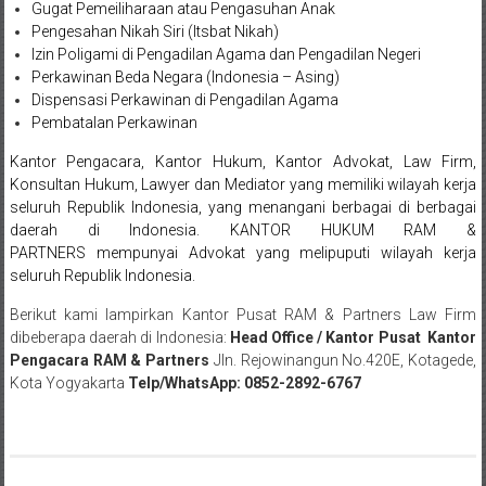
Gugat Pemeiliharaan atau Pengasuhan Anak
Sukoharjo,
Pengesahan Nikah Siri (Itsbat Nikah)
Izin Poligami di Pengadilan Agama dan Pengadilan Negeri
Mungkid,
Perkawinan Beda Negara (Indonesia – Asing)
Purworejo,
Dispensasi Perkawinan di Pengadilan Agama
Pembatalan Perkawinan
Daerah
Kantor Pengacara, Kantor Hukum, Kantor Advokat, Law Firm,
Istimewa
Konsultan Hukum, Lawyer dan Mediator yang memiliki wilayah kerja
seluruh Republik Indonesia, yang menangani berbagai di berbagai
Yogyakarta,
daerah di Indonesia.
KANTOR HUKUM RAM &
PARTNERS
mempunyai Advokat yang melipuputi wilayah kerja
Makassar,
seluruh Republik Indonesia.
Denpasar,
Berikut kami lampirkan Kantor Pusat RAM & Partners Law Firm
dibeberapa daerah di Indonesia:
Head Office / Kantor Pusat Kantor
Salatiga,
Pengacara RAM & Partners
Jln. Rejowinangun No.420E, Kotagede,
Kota Yogyakarta
Telp/WhatsApp
: 0852-2892-6767
Ungaran,
Pontianak,