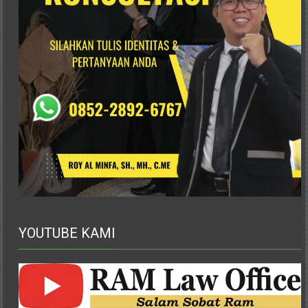
Advokat,
Pengacara
Perceraian
Sleman,
Bantul,
Wonosari,
Wates,
Klaten,
Magelang,
Solo,
Semarang,
Jakarta,
Bali,
Surabaya,
YOUTUBE KAMI
Surakarta,
Sukoharjo,
Mungkid,
Purworejo,
Daerah