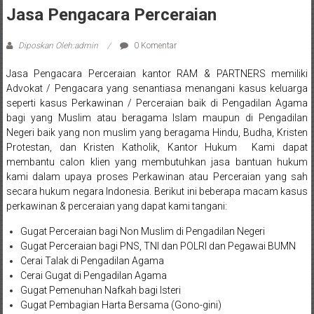
Sleman,
Jasa Pengacara Perceraian
Bantul,
Diposkan Oleh:admin
0 Komentar
Wonosari,
Jasa Pengacara Perceraian kantor
RAM & PARTNERS
memiliki
Wates,
Advokat / Pengacara yang senantiasa menangani kasus keluarga
seperti kasus Perkawinan / Perceraian baik di Pengadilan Agama
Klaten,
bagi yang Muslim atau beragama Islam maupun di Pengadilan
Magelang,
Negeri baik yang non muslim yang beragama Hindu, Budha, Kristen
Protestan, dan Kristen Katholik, Kantor Hukum Kami dapat
Solo,
membantu calon klien yang membutuhkan jasa bantuan hukum
kami dalam upaya proses Perkawinan atau Perceraian yang sah
Semarang,
secara hukum negara Indonesia. Berikut ini beberapa macam kasus
perkawinan & perceraian yang dapat
kami tangani:
Jakarta,
Gugat Perceraian bagi Non Muslim di Pengadilan Negeri
Bali,
Gugat Perceraian bagi PNS, TNI dan POLRI dan Pegawai BUMN
Cerai Talak di Pengadilan Agama
Surabaya,
Cerai Gugat di Pengadilan Agama
Gugat Pemenuhan Nafkah bagi Isteri
Surakarta,
Gugat Pembagian Harta Bersama (Gono-gini)