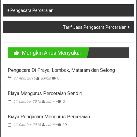
Bandung,
Navigasi
Kendari,
Pengacara Perceraian
pos
Riau,
Tarif Jasa Pengacara Perceraian
Pekanbaru,
Bengkulu,
Mungkin Anda Menyukai
Mukomuko,
Gunung
Pengacara Di Praya, Lombok, Mataram dan Selong
27 April 2016
admin
0
Kidul,
Biaya Mengurus Perceraian Sendiri
Kulon
11 Oktober 2015
admin
0
Progo,
Biaya Pengacara Mengurus Perceraian
Balikpapan,
11 Oktober 2015
admin
19
Jakarta