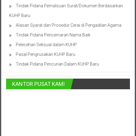
Cilacap,
Tindak Pidana Pemalsuan Surat/Dokumen Berdasarkan
KUHP Baru
Banjarnegara,
Alasan Syarat dan Prosedur Cerai di Pengadilan Agama
Temanggung,
Tindak Pidana Pencemaran Nama Baik
Wonosobo,
Pelecehan Seksual dalam KUHP
Cirebon,
Pasal Pengrusakan KUHP Baru
Karawang,
Tindak Pidana Pencurian Dalam KUHP Baru
Aceh,
KANTOR PUSAT KAMI
Medan,
Padang,
Jakarta
Pusat,