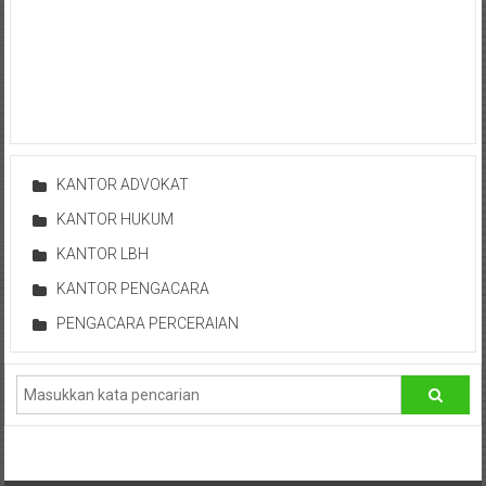
Bontang,
Demak,
Kudus,
Depok,
Sorong,
KANTOR ADVOKAT
Papua,
KANTOR HUKUM
Bekasi,
KANTOR LBH
KANTOR PENGACARA
Pengacara
PENGACARA PERCERAIAN
Pajak,
Pengacara
Perusahaan,
Kantor