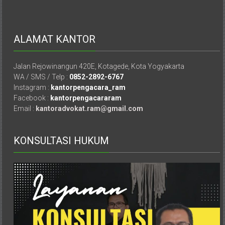
Hukum
/
ALAMAT KANTOR
LBH,
Jalan Rejowinangun 420E, Kotagede, Kota Yogyakarta
Law
WA / SMS / Telp :
0852-2892-6767
Office
Instagram :
kantorpengacara_ram
Facebook :
kantorpengacararam
/
Email :
kantoradvokat.ram@gmail.com
Law
KONSULTASI HUKUM
Firm
Kantor
Pengacara
Di
Jogja,
Lawyer,