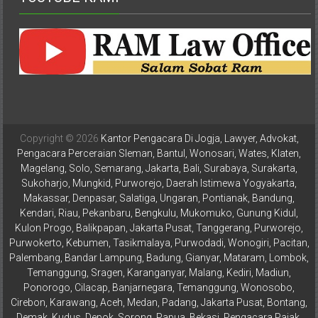
Istimewa
Yogyakarta,
Makassar,
Denpasar,
Salatiga,
Ungaran,
Pontianak,
Bandung,
Copyright © 2026
Kantor Pengacara Di Jogja, Lawyer, Advokat,
Kendari,
Pengacara Perceraian Sleman, Bantul, Wonosari, Wates, Klaten,
Riau,
Magelang, Solo, Semarang, Jakarta, Bali, Surabaya, Surakarta,
Pekanbaru,
Sukoharjo, Mungkid, Purworejo, Daerah Istimewa Yogyakarta,
Bengkulu,
Makassar, Denpasar, Salatiga, Ungaran, Pontianak, Bandung,
Kendari, Riau, Pekanbaru, Bengkulu, Mukomuko, Gunung Kidul,
Mukomuko,
Kulon Progo, Balikpapan, Jakarta Pusat, Tanggerang, Purworejo,
Gunung
Purwokerto, Kebumen, Tasikmalaya, Purwodadi, Wonogiri, Pacitan,
Kidul,
Palembang, Bandar Lampung, Badung, Gianyar, Mataram, Lombok,
Kulon
Temanggung, Sragen, Karanganyar, Malang, Kediri, Madiun,
Progo,
Ponorogo, Cilacap, Banjarnegara, Temanggung, Wonosobo,
Balikpapan,
Cirebon, Karawang, Aceh, Medan, Padang, Jakarta Pusat, Bontang,
Jakarta
Demak, Kudus, Depok, Sorong, Papua, Bekasi, Pengacara Pajak,