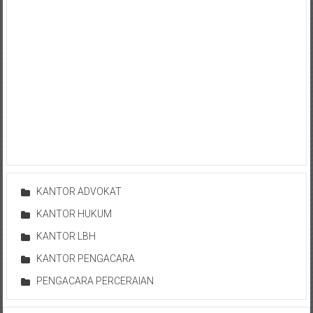
Bontang,
Demak,
Kudus,
Depok,
Sorong,
Papua,
Bekasi,
Pengacara
KANTOR ADVOKAT
KANTOR HUKUM
Pajak,
KANTOR LBH
Pengacara
KANTOR PENGACARA
Perusahaan,
PENGACARA PERCERAIAN
Kantor