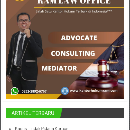
Lampung,
Badung,
Gianyar,
Mataram,
Lombok,
Temanggung,
Sragen,
Karanganyar,
Malang,
Kediri,
Madiun,
ARTIKEL TERBARU
Ponorogo,
Kasus Tindak Pidana Korupsi