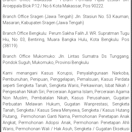
Sukoharjo,
Aroeppala Blok P.12 / No.6 Kota Makassar, Pos 90222.
Mungkid,
Branch Office Sragen (Jawa Tengah): Jln. Stasiun No. 53 Kauman,
Masaran, Kabupaten Sragen (Jawa Tengah)
Purworejo,
Branch Office Bengkulu: Perum Sakha Falih Jl. WR. Supratman Tugu
Daerah
Hiu, No 03, Bentiring, Muara Bangka Hulu, Kota Bengkulu. Pos
(38119).
Istimewa
Branch Office Mukomuko: Jln. Lintas Sumatra Ds Tunggang,
Yogyakarta,
Pondok Suguh, Mukomuko, Provinsi Bengkulu
Makassar,
Kami menangani Kasus Korupsi, Penyalahgunaan Narkoba,
Pembunuhan, Penipuan, Penggelapan, Pemalsuan, Kasus Perdata
Denpasar,
seperti Sengketa Tanah, Sengketa Waris, Perkawinan, Isbat Nikah /
Pengesahan Nikah Siri, Perceraian Agama Islam, Perceraian Agama
Salatiga,
Non Muslim, Pembatalan Nikah, Kasus Perusahaan, Gugatan
Perbuatan Melawan Hukum, Gugatan Wanprestasi, Sengketa
Ungaran,
Tanah, Sengketa / Kasus Sewa Menyewa, Sengketa / Kasus Hutang
Piutang, Permohonan Ganti Nama, Permohonan Penetapan Anak
Pontianak,
Angkat, Permohonan Adopsi Anak, Permohonan Penetapan Ahli
Waris, Permohonan Wali / Hak Asuh, Sengketa / Gugatan Eksekusi