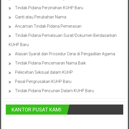
Cilacap,
Tindak Pidana Perzinahan KUHP Baru
Banjarnegara,
Ganti atau Perubahan Nama
Ancaman Tindak Pidana Pemerasan
Temanggung,
Tindak Pidana Pemalsuan Surat/Dokumen Berdasarkan
Wonosobo,
KUHP Baru
Cirebon,
Alasan Syarat dan Prosedur Cerai di Pengadilan Agama
Karawang,
Tindak Pidana Pencemaran Nama Baik
Aceh,
Pelecehan Seksual dalam KUHP
Pasal Pengrusakan KUHP Baru
Medan,
Tindak Pidana Pencurian Dalam KUHP Baru
Padang,
Jakarta
KANTOR PUSAT KAMI
Pusat,