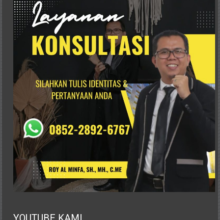
Advokat,
Pengacara
Perceraian
Sleman,
Bantul,
Wonosari,
Wates,
Klaten,
Magelang,
Solo,
Semarang,
Jakarta,
Bali,
Surabaya,
Surakarta,
Sukoharjo,
Mungkid,
Purworejo,
Daerah
YOUTUBE KAMI