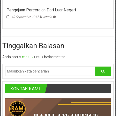
Pusat,
Pengajuan Perceraian Dari Luar Negeri
Tanggerang,
10 September 2017
admin
1
Purworejo,
Purwokerto,
Tinggalkan Balasan
Kebumen,
Tasikmalaya,
Anda harus
masuk
untuk berkomentar.
Purwodadi,
Wonogiri,
Pacitan,
KONTAK KAMI
Palembang,
Bandar