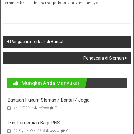
Bandung,
Jaminan Kredit, dan berbagai kasus hukum lainnya.
Kendari,
Riau,
Pekanbaru,
Navigasi
Pengacara Terbaik di Bantul
Bengkulu,
pos
Mukomuko,
Pengacara di Sleman
Gunung
Kidul,
Mungkin Anda Menyukai
Kulon
Bantuan Hukum Sleman / Bantul / Jogja
Progo,
16 Juli 2018
admin
0
Balikpapan,
Izin Perceraian Bagi PNS
Jakarta
29 September 2015
admin
0