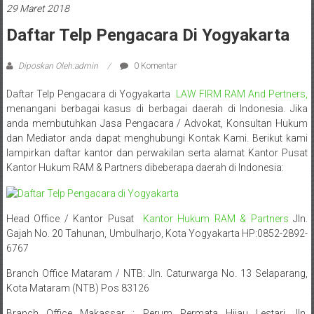
Sleman,
29 Maret 2018
Bantul,
Daftar Telp Pengacara Di Yogyakarta
Wonosari,
Diposkan Oleh:admin
0 Komentar
Wates,
Daftar Telp Pengacara di Yogyakarta
LAW FIRM RAM And Pertners,
Klaten,
menangani berbagai kasus di berbagai daerah di Indonesia. Jika
anda membutuhkan Jasa Pengacara / Advokat, Konsultan Hukum
Magelang,
dan Mediator anda dapat menghubungi Kontak Kami. Berikut kami
lampirkan daftar kantor dan perwakilan serta alamat Kantor Pusat
Solo,
Kantor Hukum RAM & Partners dibeberapa daerah di Indonesia:
Semarang,
Jakarta,
Head Office / Kantor Pusat
Kantor Hukum RAM & Partners
Jln.
Gajah No. 20 Tahunan, Umbulharjo, Kota Yogyakarta HP:0852-2892-
Bali,
6767
Surabaya,
Branch Office Mataram / NTB: Jln. Caturwarga No. 13 Selaparang,
Kota Mataram (NTB) Pos 83126
Surakarta,
Branch Office Makassar : Perum Permata Hijau Lestari Jln.