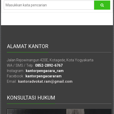
Hukum
/
LBH,
Law
Office
ALAMAT KANTOR
/
Jalan Rejowinangun 420E, Kotagede, Kota Yogyakarta
Law
WA / SMS / Telp :
0852-2892-6767
Instagram :
kantorpengacara_ram
Firm
Facebook :
kantorpengacararam
Email :
kantoradvokat.ram@gmail.com
Kantor
Pengacara
KONSULTASI HUKUM
Di
Jogja,
Lawyer,