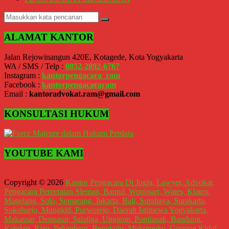
Magelang,
Solo,
Semarang,
Jakarta,
ALAMAT KANTOR
Bali,
Surabaya,
Surakarta,
Jalan Rejowinangun 420E, Kotagede, Kota Yogyakarta
Sukoharjo,
WA / SMS / Telp :
0852-2892-6767
Mungkid,
Instagram :
kantorpengacara_ram
Purworejo,
Facebook :
kantorpengacararam
Daerah
Email :
kantoradvokat.ram@gmail.com
Istimewa
Yogyakarta,
KONSULTASI HUKUM
Makassar,
Denpasar,
Salatiga,
Ungaran,
YOUTUBE KAMI
Pontianak,
Bandung,
Kendari,
Copyright © 2026
Kantor Pengacara Di Jogja, Lawyer, Advokat,
Riau,
Pengacara Perceraian Sleman, Bantul, Wonosari, Wates, Klaten,
Pekanbaru,
Magelang, Solo, Semarang, Jakarta, Bali, Surabaya, Surakarta,
Bengkulu,
Sukoharjo, Mungkid, Purworejo, Daerah Istimewa Yogyakarta,
Mukomuko,
Makassar, Denpasar, Salatiga, Ungaran, Pontianak, Bandung,
Gunung
Kendari, Riau, Pekanbaru, Bengkulu, Mukomuko, Gunung Kidul,