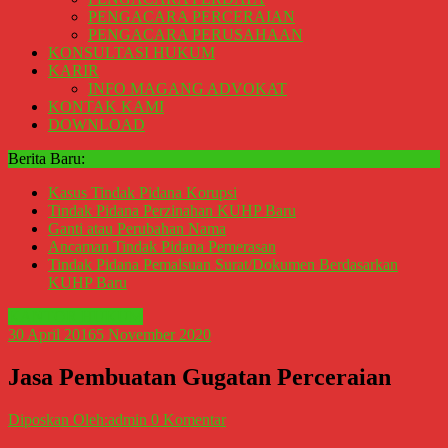
Perceraian
PENGACARA PERCERAIAN
Sleman,
PENGACARA PERUSAHAAN
KONSULTASI HUKUM
Bantul,
KARIR
Wonosari,
INFO MAGANG ADVOKAT
Wates,
KONTAK KAMI
Klaten,
DOWNLOAD
Magelang,
Berita Baru:
Solo,
Semarang,
Kasus Tindak Pidana Korupsi
Jakarta,
Tindak Pidana Perzinahan KUHP Baru
Ganti atau Perubahan Nama
Bali,
Ancaman Tindak Pidana Pemerasan
Surabaya,
Tindak Pidana Pemalsuan Surat/Dokumen Berdasarkan
Surakarta,
KUHP Baru
Sukoharjo,
KANTOR HUKUM
Mungkid,
30 April 2016
5 November 2020
Purworejo,
Daerah
Jasa Pembuatan Gugatan Perceraian
Istimewa
Yogyakarta,
Diposkan Oleh:admin
0 Komentar
Makassar,