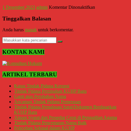
Temanggung,
pada
1 Desember 2023
admin
Komentar Dinonaktifkan
Wonosobo,
Pasal
Cirebon,
Penipuan
Tinggalkan Balasan
Karawang,
dan
Penggelapan
Aceh,
Anda harus
masuk
untuk berkomentar.
KUHP
Medan,
Baru
Padang,
Jakarta
KONTAK KAMI
Pusat,
Bontang,
Demak,
Kudus,
ARTIKEL TERBARU
Depok,
Kasus Tindak Pidana Korupsi
Sorong,
Tindak Pidana Perzinahan KUHP Baru
Papua,
Ganti atau Perubahan Nama
Bekasi,
Ancaman Tindak Pidana Pemerasan
Pengacara
Tindak Pidana Pemalsuan Surat/Dokumen Berdasarkan
Pajak,
KUHP Baru
Alasan Syarat dan Prosedur Cerai di Pengadilan Agama
Pengacara
Tindak Pidana Pencemaran Nama Baik
Perusahaan,
Pelecehan Seksual dalam KUHP