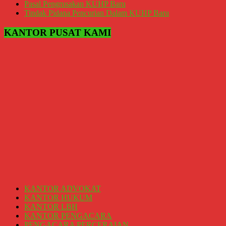
Kantor
Pasal Pengrusakan KUHP Baru
Hukum
Tindak Pidana Pencurian Dalam KUHP Baru
/
KANTOR PUSAT KAMI
LBH,
Law
Office
/
Law
Firm
Kantor
Pengacara
Di
Jogja,
Lawyer,
Advokat,
Pengacara
Perceraian
Sleman,
KANTOR ADVOKAT
Bantul,
KANTOR HUKUM
Wonosari,
KANTOR LBH
Wates,
KANTOR PENGACARA
Klaten,
PENGACARA PERCERAIAN