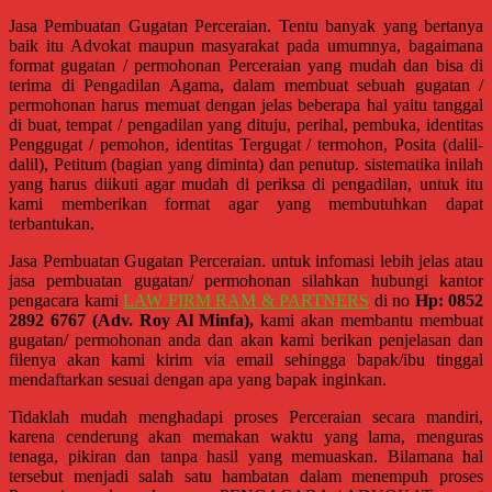
Denpasar,
Jasa Pembuatan Gugatan Perceraian. Tentu banyak yang bertanya
Salatiga,
baik itu Advokat maupun masyarakat pada umumnya, bagaimana
Ungaran,
format gugatan / permohonan Perceraian yang mudah dan bisa di
Pontianak,
terima di Pengadilan Agama, dalam membuat sebuah gugatan /
Bandung,
permohonan harus memuat dengan jelas beberapa hal yaitu tanggal
Kendari,
di buat, tempat / pengadilan yang dituju, perihal, pembuka, identitas
Penggugat / pemohon, identitas Tergugat / termohon, Posita (dalil-
Riau,
dalil), Petitum (bagian yang diminta) dan penutup. sistematika inilah
Pekanbaru,
yang harus diikuti agar mudah di periksa di pengadilan, untuk itu
Bengkulu,
kami memberikan format agar yang membutuhkan dapat
Mukomuko,
terbantukan.
Gunung
Jasa Pembuatan Gugatan Perceraian. untuk infomasi lebih jelas atau
Kidul,
jasa pembuatan gugatan/ permohonan silahkan hubungi kantor
Kulon
pengacara kami
LAW FIRM RAM & PARTNERS
di no
Hp: 0852
Progo,
2892 6767 (Adv. Roy Al Minfa),
kami akan membantu membuat
gugatan/ permohonan anda dan akan kami berikan penjelasan dan
Balikpapan,
filenya akan kami kirim via email sehingga bapak/ibu tinggal
Jakarta
mendaftarkan sesuai dengan apa yang bapak inginkan.
Pusat,
Tanggerang,
Tidaklah mudah menghadapi proses Perceraian secara mandiri,
karena cenderung akan memakan waktu yang lama, menguras
Purworejo,
tenaga, pikiran dan tanpa hasil yang memuaskan. Bilamana hal
Purwokerto,
tersebut menjadi salah satu hambatan dalam menempuh proses
Kebumen,