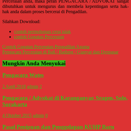
Perceraian anda, maka peran PENGACARA / ADVOKAT sangat
Tasikmalaya,
dibutuhkan untuk mengurus dan membela kepentingan serta hak-
Purwodadi,
hak anda dalam proses bercerai di Pengadilan.
Wonogiri,
Silahkan Download:
Pacitan,
Palembang,
contoh permohonan cerai talak
contoh Gugatan Perceraian
Bandar
Lampung,
Navigasi
Contoh Gugatan Perceraian Pengadilan Agama
Badung,
Pengacara Perceraian di Bali / Badung / Gianyar dan Denpasar
pos
Gianyar,
Mungkin Anda Menyukai
Mataram,
Lombok,
Pengacara Wates
Temanggung,
Sragen,
2 April 2018
admin
2
Karanganyar,
Malang,
Pengacara / Advokat di Karanganyar, Sragen, Solo,
Kediri,
Surakarta
Madiun,
Ponorogo,
4 Oktober 2015
admin
0
Cilacap,
Pasal Penipuan dan Penggelapan KUHP Baru
Banjarnegara,