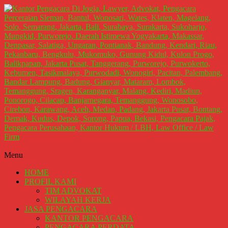
Lompat
ke
konten
Kantor
Menu
Pengacara
HOME
Di
PROFIL KAMI
Jogja,
TIM ADVOKAT
Lawyer,
WILAYAH KERJA
JASA PENGACARA
Advokat,
KANTOR PENGACARA
Pengacara
PENGACARA PERDATA