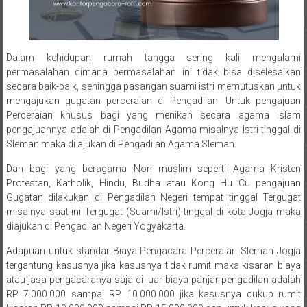
Sukoharjo,
Mungkid,
Dalam kehidupan rumah tangga sering kali mengalami
Purworejo,
permasalahan dimana permasalahan ini tidak bisa diselesaikan
secara baik-baik, sehingga pasangan suami istri memutuskan untuk
Daerah
mengajukan gugatan perceraian di Pengadilan. Untuk pengajuan
Perceraian khusus bagi yang menikah secara agama Islam
Istimewa
pengajuannya adalah di Pengadilan Agama misalnya Istri tinggal di
Yogyakarta,
Sleman maka di ajukan di Pengadilan Agama Sleman.
Dan bagi yang beragama Non muslim seperti Agama Kristen
Makassar,
Protestan, Katholik, Hindu, Budha atau Kong Hu Cu pengajuan
Denpasar,
Gugatan dilakukan di Pengadilan Negeri tempat tinggal Tergugat
misalnya saat ini Tergugat (Suami/Istri) tinggal di kota Jogja maka
Salatiga,
diajukan di Pengadilan Negeri Yogyakarta.
Ungaran,
Adapuan untuk standar Biaya Pengacara Perceraian Sleman Jogja
tergantung kasusnya jika kasusnya tidak rumit maka kisaran biaya
Pontianak,
atau jasa pengacaranya saja di luar biaya panjar pengadilan adalah
RP 7.000.000 sampai RP 10.000.000 jika kasusnya cukup rumit