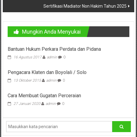
Pusat,
Sertifikasi Madiator Non Hakim Tahun 2025
Tanggerang,
Purworejo,
Mungkin Anda Menyukai
Purwokerto,
Bantuan Hukum Perkara Perdata dan Pidana
Kebumen,
16 Agustus 2017
admin
0
Tasikmalaya,
Pengacara Klaten dan Boyolali / Solo
Purwodadi,
13 Oktober 2015
admin
0
Wonogiri,
Cara Membuat Gugatan Perceraian
Pacitan,
27 Januari 2020
admin
0
Palembang,
Bandar