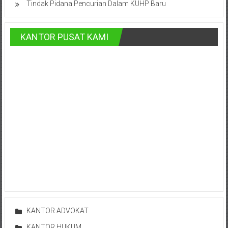
Bontang,
Tindak Pidana Pencurian Dalam KUHP Baru
Demak,
KANTOR PUSAT KAMI
Kudus,
Depok,
Sorong,
Papua,
Bekasi,
Pengacara
Pajak,
Pengacara
Perusahaan,
KANTOR ADVOKAT
Kantor
KANTOR HUKUM