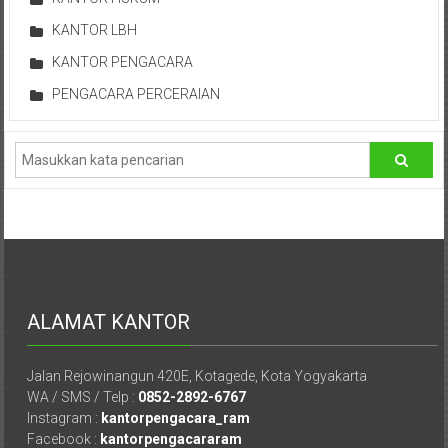
Hukum
KANTOR LBH
/
KANTOR PENGACARA
PENGACARA PERCERAIAN
LBH,
Law
Office
/
Law
Firm
ALAMAT KANTOR
Kantor
Pengacara
Jalan Rejowinangun 420E, Kotagede, Kota Yogyakarta
Di
WA / SMS / Telp :
0852-2892-6767
Jogja,
Instagram :
kantorpengacara_ram
Lawyer,
Facebook :
kantorpengacararam