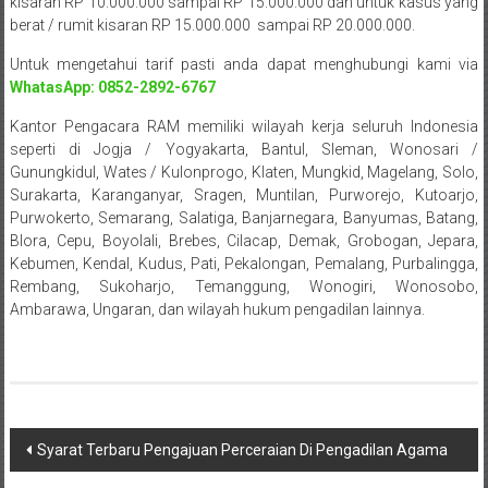
Bandung,
kisaran RP 10.000.000 sampai RP 15.000.000 dan untuk kasus yang
berat / rumit kisaran RP 15.000.000 sampai RP 20.000.000.
Kendari,
Untuk mengetahui tarif pasti anda dapat menghubungi kami via
Riau,
WhatasApp: 0852-2892-6767
Pekanbaru,
Kantor Pengacara RAM memiliki wilayah kerja seluruh Indonesia
seperti di Jogja / Yogyakarta, Bantul, Sleman, Wonosari /
Bengkulu,
Gunungkidul, Wates / Kulonprogo, Klaten, Mungkid, Magelang, Solo,
Surakarta, Karanganyar, Sragen, Muntilan, Purworejo, Kutoarjo,
Mukomuko,
Purwokerto, Semarang, Salatiga, Banjarnegara, Banyumas, Batang,
Blora, Cepu, Boyolali, Brebes, Cilacap, Demak, Grobogan, Jepara,
Gunung
Kebumen, Kendal, Kudus, Pati, Pekalongan, Pemalang, Purbalingga,
Rembang, Sukoharjo, Temanggung, Wonogiri, Wonosobo,
Kidul,
Ambarawa, Ungaran, dan wilayah hukum pengadilan lainnya.
Kulon
Progo,
Balikpapan,
Navigasi
Syarat Terbaru Pengajuan Perceraian Di Pengadilan Agama
Jakarta
pos