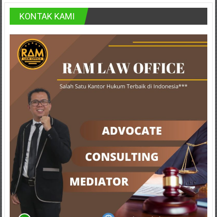
Lampung,
KONTAK KAMI
Badung,
Gianyar,
Mataram,
Lombok,
Temanggung,
Sragen,
Karanganyar,
Malang,
Kediri,
Madiun,
Ponorogo,