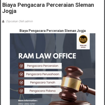
Sleman,
Biaya Pengacara Perceraian Sleman
Bantul,
Jogja
Wonosari,
Diposkan Oleh:admin
Wates,
Biaya Pengacara Perceraian Sleman Jogja
Klaten,
Magelang,
Solo,
Semarang,
Jakarta,
Bali,
Surabaya,
Surakarta,