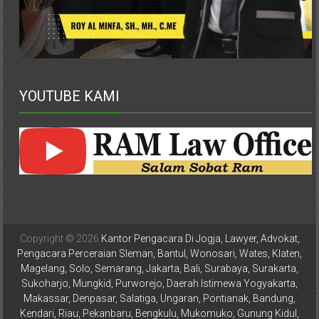
Istimewa
Yogyakarta,
Makassar,
Denpasar,
Salatiga,
YOUTUBE KAMI
Ungaran,
Pontianak,
Bandung,
Kendari,
Riau,
Pekanbaru,
Bengkulu,
Mukomuko,
Gunung
Copyright © 2026
Kantor Pengacara Di Jogja, Lawyer, Advokat,
Kidul,
Pengacara Perceraian Sleman, Bantul, Wonosari, Wates, Klaten,
Kulon
Magelang, Solo, Semarang, Jakarta, Bali, Surabaya, Surakarta,
Progo,
Sukoharjo, Mungkid, Purworejo, Daerah Istimewa Yogyakarta,
Makassar, Denpasar, Salatiga, Ungaran, Pontianak, Bandung,
Balikpapan,
Kendari, Riau, Pekanbaru, Bengkulu, Mukomuko, Gunung Kidul,
Jakarta