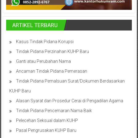
Cilacap,
Banjarnegara,
ARTIKEL TERBARU
Temanggung,
Wonosobo,
Kasus Tindak Pidana Korupsi
Tindak Pidana Perzinahan KUHP Baru
Cirebon,
Ganti atau Perubahan Nama
Karawang,
Ancaman Tindak Pidana Pemerasan
Aceh,
Tindak Pidana Pemalsuan Surat/Dokumen Berdasarkan
Medan,
KUHP Baru
Alasan Syarat dan Prosedur Cerai di Pengadilan Agama
Padang,
Tindak Pidana Pencemaran Nama Baik
Jakarta
Pelecehan Seksual dalam KUHP
Pusat,
Pasal Pengrusakan KUHP Baru