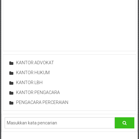
Bontang,
Demak,
Kudus,
Depok,
Sorong,
Papua,
KANTOR ADVOKAT
Bekasi,
KANTOR HUKUM
KANTOR LBH
Pengacara
KANTOR PENGACARA
Pajak,
PENGACARA PERCERAIAN
Pengacara
Perusahaan,
Kantor