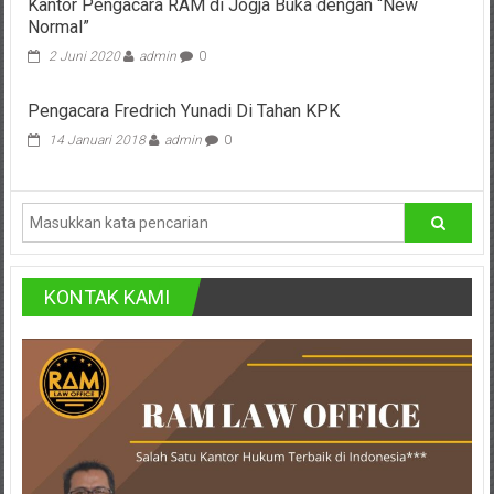
Kantor Pengacara RAM di Jogja Buka dengan “New
KUHP
Pusat,
Normal”
Baru
2 Juni 2020
admin
0
Tanggerang,
Purworejo,
Pengacara Fredrich Yunadi Di Tahan KPK
14 Januari 2018
admin
0
Purwokerto,
Kebumen,
Tasikmalaya,
Purwodadi,
KONTAK KAMI
Wonogiri,
Pacitan,
Palembang,
Bandar