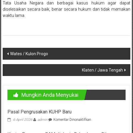
Bandung,
Tata Usaha Negara dan berbagai kasus hukum agar dapat
diselesaikan secara baik, benar secara hukum dan tidak memakan
Kendari,
waktu lama.
Riau,
Pekanbaru,
Bengkulu,
Navigasi
Wates / Kulon Progo
Mukomuko,
pos
Gunung
Klaten / Jawa Tengah
Kidul,
Kulon
Mungkin Anda Menyukai
Progo,
Pasal Pengrusakan KUHP Baru
Balikpapan,
pada
6 April 2026
admin
Komentar Dinonaktifkan
Pasal
Jakarta
Pengrusakan