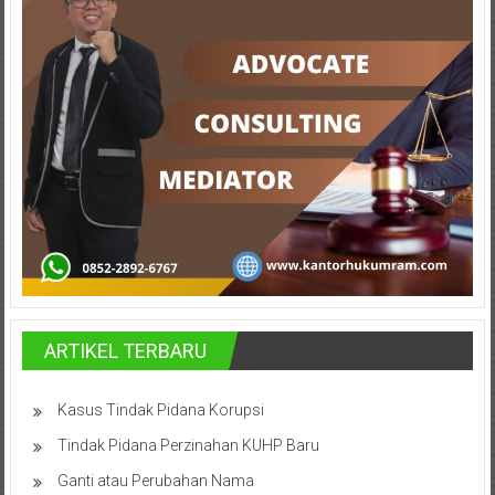
Lampung,
Badung,
Gianyar,
Mataram,
Lombok,
Temanggung,
Sragen,
Karanganyar,
Malang,
ARTIKEL TERBARU
Kediri,
Kasus Tindak Pidana Korupsi
Madiun,
Tindak Pidana Perzinahan KUHP Baru
Ponorogo,
Ganti atau Perubahan Nama