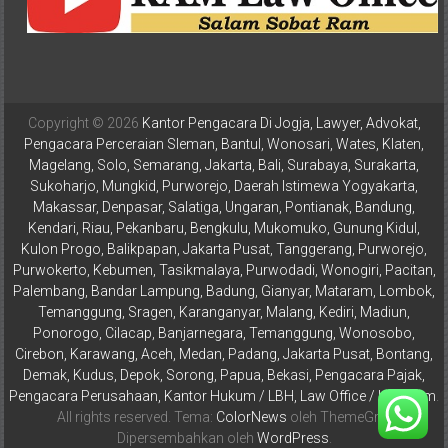
Istimewa
Yogyakarta,
Makassar,
Denpasar,
Salatiga,
Copyright © 2026
Kantor Pengacara Di Jogja, Lawyer, Advokat,
Ungaran,
Pengacara Perceraian Sleman, Bantul, Wonosari, Wates, Klaten,
Pontianak,
Magelang, Solo, Semarang, Jakarta, Bali, Surabaya, Surakarta,
Bandung,
Sukoharjo, Mungkid, Purworejo, Daerah Istimewa Yogyakarta,
Kendari,
Makassar, Denpasar, Salatiga, Ungaran, Pontianak, Bandung,
Kendari, Riau, Pekanbaru, Bengkulu, Mukomuko, Gunung Kidul,
Riau,
Kulon Progo, Balikpapan, Jakarta Pusat, Tanggerang, Purworejo,
Pekanbaru,
Purwokerto, Kebumen, Tasikmalaya, Purwodadi, Wonogiri, Pacitan,
Bengkulu,
Palembang, Bandar Lampung, Badung, Gianyar, Mataram, Lombok,
Mukomuko,
Temanggung, Sragen, Karanganyar, Malang, Kediri, Madiun,
Gunung
Ponorogo, Cilacap, Banjarnegara, Temanggung, Wonosobo,
Kidul,
Cirebon, Karawang, Aceh, Medan, Padang, Jakarta Pusat, Bontang,
Kulon
Demak, Kudus, Depok, Sorong, Papua, Bekasi, Pengacara Pajak,
Pengacara Perusahaan, Kantor Hukum / LBH, Law Office / Law Firm
.
Progo,
All rights reserved. Tema:
ColorNews
oleh ThemeGrill.
Balikpapan,
Dipersembahkan oleh
WordPress
.
Jakarta