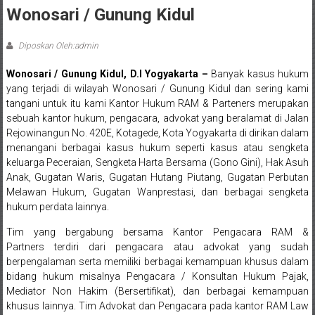
Sleman,
Wonosari / Gunung Kidul
Bantul,
Diposkan Oleh:admin
Wonosari,
Wonosari / Gunung Kidul, D.I Yogyakarta –
Banyak kasus hukum
Wates,
yang terjadi di wilayah Wonosari / Gunung Kidul dan sering kami
tangani untuk itu kami Kantor Hukum RAM & Parteners merupakan
Klaten,
sebuah kantor hukum, pengacara, advokat yang beralamat di Jalan
Magelang,
Rejowinangun No. 420E, Kotagede, Kota Yogyakarta di dirikan dalam
menangani berbagai kasus hukum seperti kasus atau sengketa
Solo,
keluarga Peceraian, Sengketa Harta Bersama (Gono Gini), Hak Asuh
Anak, Gugatan Waris, Gugatan Hutang Piutang, Gugatan Perbutan
Semarang,
Melawan Hukum, Gugatan Wanprestasi, dan berbagai sengketa
hukum perdata lainnya.
Jakarta,
Tim yang bergabung bersama Kantor Pengacara
RAM &
Bali,
Partners
terdiri dari pengacara atau advokat yang sudah
berpengalaman serta memiliki berbagai kemampuan khusus dalam
Surabaya,
bidang hukum misalnya Pengacara / Konsultan Hukum Pajak,
Mediator Non Hakim (Bersertifikat), dan berbagai kemampuan
Surakarta,
khusus lainnya. Tim Advokat dan Pengacara pada kantor RAM Law