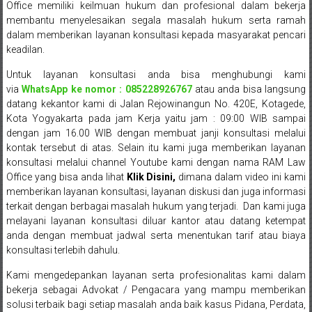
Office memiliki keilmuan hukum dan profesional dalam bekerja
Sukoharjo,
membantu menyelesaikan segala masalah hukum serta ramah
dalam memberikan layanan konsultasi kepada masyarakat pencari
Mungkid,
keadilan.
Purworejo,
Untuk layanan konsultasi anda bisa menghubungi kami
via
WhatsApp ke nomor : 085228926767
atau anda bisa langsung
Daerah
datang kekantor kami di Jalan Rejowinangun No. 420E, Kotagede,
Istimewa
Kota Yogyakarta pada jam Kerja yaitu jam : 09:00 WIB sampai
dengan jam 16.00 WIB dengan membuat janji konsultasi melalui
Yogyakarta,
kontak tersebut di atas. Selain itu kami juga memberikan layanan
konsultasi melalui channel Youtube kami dengan nama RAM Law
Makassar,
Office yang bisa anda lihat
Klik Disini
,
dimana dalam video ini kami
memberikan layanan konsultasi, layanan diskusi dan juga informasi
Denpasar,
terkait dengan berbagai masalah hukum yang terjadi. Dan kami juga
melayani layanan konsultasi diluar kantor atau datang ketempat
Salatiga,
anda dengan membuat jadwal serta menentukan tarif atau biaya
konsultasi terlebih dahulu.
Ungaran,
Kami mengedepankan layanan serta profesionalitas kami dalam
Pontianak,
bekerja sebagai Advokat / Pengacara yang mampu memberikan
solusi terbaik bagi setiap masalah anda baik kasus Pidana, Perdata,