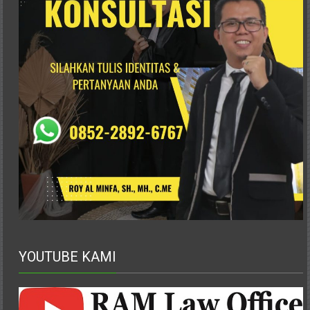
Advokat,
Pengacara
Perceraian
Sleman,
Bantul,
Wonosari,
Wates,
Klaten,
Magelang,
Solo,
Semarang,
Jakarta,
Bali,
Surabaya,
Surakarta,
Sukoharjo,
YOUTUBE KAMI
Mungkid,
Purworejo,
Daerah