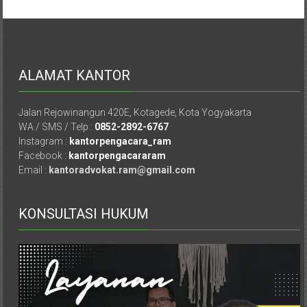
Hukum
/
LBH,
ALAMAT KANTOR
Law
Jalan Rejowinangun 420E, Kotagede, Kota Yogyakarta
Office
WA / SMS / Telp :
0852-2892-6767
Instagram :
kantorpengacara_ram
/
Facebook :
kantorpengacararam
Email :
kantoradvokat.ram@gmail.com
Law
Firm
KONSULTASI HUKUM
Kantor
Pengacara
Di
Jogja,
Lawyer,