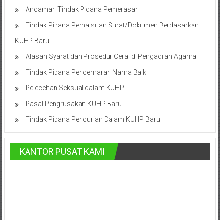
Cilacap,
Ancaman Tindak Pidana Pemerasan
Tindak Pidana Pemalsuan Surat/Dokumen Berdasarkan
Banjarnegara,
KUHP Baru
Temanggung,
Alasan Syarat dan Prosedur Cerai di Pengadilan Agama
Wonosobo,
Tindak Pidana Pencemaran Nama Baik
Cirebon,
Pelecehan Seksual dalam KUHP
Karawang,
Pasal Pengrusakan KUHP Baru
Tindak Pidana Pencurian Dalam KUHP Baru
Aceh,
Medan,
KANTOR PUSAT KAMI
Padang,
Jakarta
Pusat,