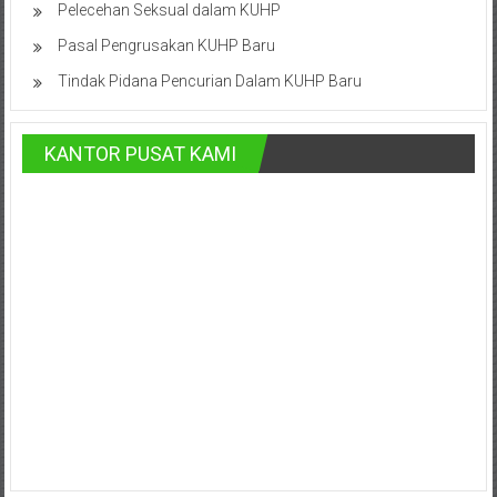
Pelecehan Seksual dalam KUHP
Istimewa
Yogyakarta,
Pasal Pengrusakan KUHP Baru
Makassar,
Tindak Pidana Pencurian Dalam KUHP Baru
Denpasar,
Salatiga,
Ungaran,
KANTOR PUSAT KAMI
Pontianak,
Bandung,
Kendari,
Riau,
Pekanbaru,
Bengkulu,
Mukomuko,
Gunung
Kidul,
Kulon
Progo,
Balikpapan,
Jakarta