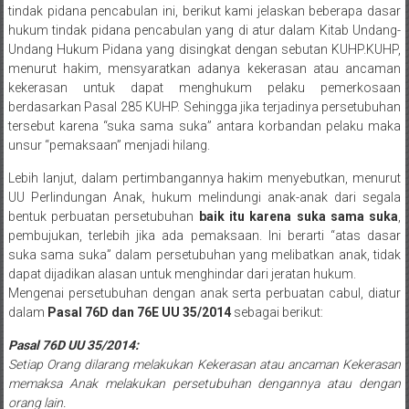
tindak pidana pencabulan ini, berikut kami jelaskan beberapa dasar
Sukoharjo,
hukum tindak pidana pencabulan yang di atur dalam Kitab Undang-
Mungkid,
Undang Hukum Pidana yang disingkat dengan sebutan KUHP.
KUHP,
menurut hakim, mensyaratkan adanya kekerasan atau ancaman
Purworejo,
kekerasan untuk dapat menghukum pelaku pemerkosaan
berdasarkan Pasal 285 KUHP. Sehingga jika terjadinya persetubuhan
Daerah
tersebut karena “suka sama suka” antara korbandan pelaku maka
unsur “pemaksaan” menjadi hilang.
Istimewa
Lebih lanjut, dalam pertimbangannya hakim menyebutkan, menurut
Yogyakarta,
UU Perlindungan Anak, hukum melindungi anak-anak dari segala
bentuk perbuatan persetubuhan
baik itu karena suka sama suka
,
Makassar,
pembujukan, terlebih jika ada pemaksaan. Ini berarti “atas dasar
suka sama suka” dalam persetubuhan yang melibatkan anak, tidak
Denpasar,
dapat dijadikan alasan untuk menghindar dari jeratan hukum.
Mengenai persetubuhan dengan anak serta perbuatan cabul, diatur
Salatiga,
dalam
Pasal 76D dan 76E
UU 35/2014
sebagai berikut:
Ungaran,
Pasal 76D UU 35/2014:
Setiap Orang dilarang melakukan Kekerasan atau ancaman Kekerasan
Pontianak,
memaksa Anak melakukan persetubuhan dengannya atau dengan
orang lain.