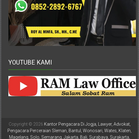
Depok,
Sorong,
Papua,
Bekasi,
Pengacara
Pajak,
Pengacara
Perusahaan,
YOUTUBE KAMI
Kantor
Hukum
/
LBH,
Law
Office
/
Law
Firm
Copyright © 2026
Kantor Pengacara Di Jogja, Lawyer, Advokat,
Pengacara Perceraian Sleman, Bantul, Wonosari, Wates, Klaten,
Magelang, Solo, Semarang, Jakarta, Bali, Surabaya, Surakarta,