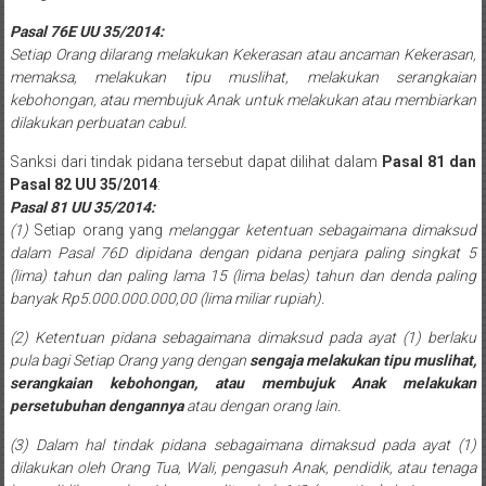
Bandung,
Pasal 76E UU 35/2014:
Kendari,
Setiap Orang dilarang melakukan Kekerasan atau ancaman Kekerasan,
memaksa, melakukan tipu muslihat, melakukan serangkaian
Riau,
kebohongan, atau membujuk Anak untuk melakukan atau membiarkan
Pekanbaru,
dilakukan perbuatan cabul.
Sanksi dari tindak pidana tersebut dapat dilihat dalam
Pasal 81 dan
Bengkulu,
Pasal 82 UU 35/2014
:
Mukomuko,
Pasal 81 UU 35/2014:
(1)
Setiap orang yang
melanggar ketentuan sebagaimana dimaksud
Gunung
dalam Pasal 76D dipidana dengan pidana penjara paling singkat 5
(lima) tahun dan paling lama 15 (lima belas) tahun dan denda paling
Kidul,
banyak Rp5.000.000.000,00 (lima miliar rupiah).
Kulon
(2)
Ketentuan pidana sebagaimana dimaksud pada ayat (1) berlaku
pula bagi Setiap Orang yang dengan
sengaja melakukan tipu muslihat,
Progo,
serangkaian kebohongan, atau membujuk Anak melakukan
persetubuhan dengannya
atau dengan orang lain.
Balikpapan,
(3)
Dalam hal tindak pidana sebagaimana dimaksud pada ayat (1)
Jakarta
dilakukan oleh Orang Tua, Wali, pengasuh Anak, pendidik, atau tenaga