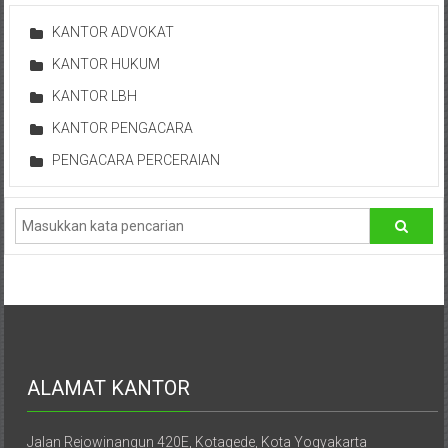
Pusat,
KANTOR ADVOKAT
Tanggerang,
KANTOR HUKUM
Purworejo,
Purwokerto,
KANTOR LBH
Kebumen,
KANTOR PENGACARA
Tasikmalaya,
PENGACARA PERCERAIAN
Purwodadi,
Wonogiri,
Pacitan,
Palembang,
Bandar
Lampung,
Badung,
Gianyar,
Mataram,
Lombok,
ALAMAT KANTOR
Temanggung,
Sragen,
Jalan Rejowinangun 420E, Kotagede, Kota Yogyakarta