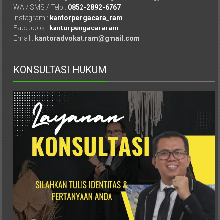
Karanganyar,
WA / SMS / Telp :
0852-2892-6767
Malang,
Instagram :
kantorpengacara_ram
Kediri,
Facebook :
kantorpengacararam
Madiun,
Email :
kantoradvokat.ram@gmail.com
Ponorogo,
Cilacap,
KONSULTASI HUKUM
Banjarnegara,
Temanggung,
Wonosobo,
Cirebon,
Karawang,
Aceh,
Medan,
Padang,
Jakarta
Pusat,
Bontang,
Demak,
Kudus,