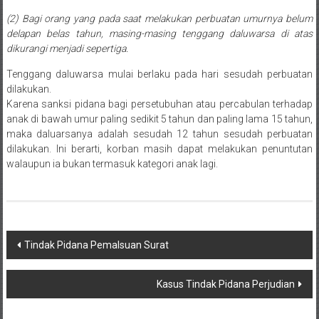
Cilacap,
(2)
Bagi orang yang pada saat melakukan perbuatan umurnya belum
delapan belas tahun, masing-masing tenggang daluwarsa di atas
Banjarnegara,
dikurangi menjadi sepertiga.
Temanggung,
Tenggang daluwarsa mulai berlaku pada hari sesudah perbuatan
dilakukan.
Wonosobo,
Karena sanksi pidana bagi persetubuhan atau percabulan terhadap
anak di bawah umur paling sedikit 5 tahun dan paling lama 15 tahun,
Cirebon,
maka daluarsanya adalah sesudah 12 tahun sesudah perbuatan
dilakukan. Ini berarti, korban masih dapat melakukan penuntutan
Karawang,
walaupun ia bukan termasuk kategori anak lagi.
Aceh,
Medan,
Padang,
Navigasi
Tindak Pidana Pemalsuan Surat
Jakarta
pos
Kasus Tindak Pidana Perjudian
Pusat,