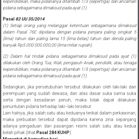
kependidikan, maka pidananya ditambah 1/3 (sepertiga) dari ancaman
Pusat,
pidana sebagaimana dimaksud pada ayat (1).
Tanggerang,
Pasal
82 UU 35/2014
(1)
Setiap orang yang melanggar ketentuan sebagaimana dimaksud
Purworejo,
dalam Pasal 76E dipidana dengan pidana penjara paling singkat 5
(lima) tahun dan paling lama 15 (lima belas) tahun dan denda paling
Purwokerto,
banyak Rp5.000.000.000,00 (lima miliar rupiah).
Kebumen,
(2)
Dalam hal tindak pidana sebagaimana dimaksud pada ayat (1)
dilakukan oleh Orang Tua, Wali, pengasuh Anak, pendidik, atau tenaga
Tasikmalaya,
kependidikan, maka pidananya ditambah 1/3 (sepertiga) dari ancaman
pidana sebagaimana dimaksud pada ayat (1).
Purwodadi,
Sedangkan, jika persetubuhan tersebut dilakukan oleh laki-laki dan
Wonogiri,
perempuan yang sudah dewasa, dan atas dasar suka sama suka
serta dengan kesadaran penuh, maka tidak dapat dilakukan
Pacitan,
penuntutan pidana terhadap laki–laki tersebut.
Lain halnya, jika salah satu atau keduanya terikat dalam perkawinan,
Palembang,
maka perbuatan tersebut dapat dipidana karena zina sepanjang
Bandar
adanya pengaduan dari pasangan resmi salah satu atau kedua
belah pihak (lihat
Pasal 284 KUHP
).