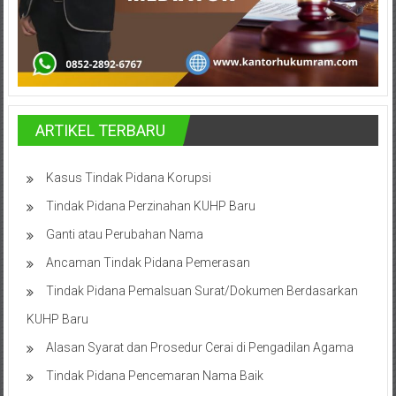
Advokat,
Pengacara
Perceraian
Sleman,
Bantul,
Wonosari,
ARTIKEL TERBARU
Wates,
Klaten,
Magelang,
Kasus Tindak Pidana Korupsi
Solo,
Tindak Pidana Perzinahan KUHP Baru
Semarang,
Ganti atau Perubahan Nama
Jakarta,
Bali,
Ancaman Tindak Pidana Pemerasan
Surabaya,
Tindak Pidana Pemalsuan Surat/Dokumen Berdasarkan
Surakarta,
KUHP Baru
Sukoharjo,
Mungkid,
Alasan Syarat dan Prosedur Cerai di Pengadilan Agama
Purworejo,
Tindak Pidana Pencemaran Nama Baik
Daerah