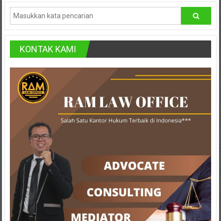
Hukum
/
LBH,
KONTAK KAMI
Law
Office
/
Law
Firm
Kantor
Pengacara
Di
Jogja,
Lawyer,