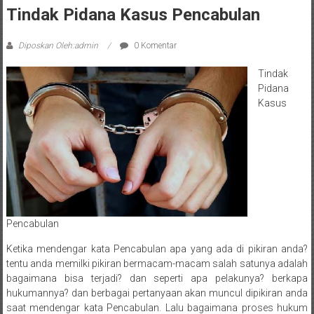
Sleman,
Tindak Pidana Kasus Pencabulan
Bantul,
Diposkan Oleh:admin
0 Komentar
Wonosari,
Tindak
Wates,
Pidana
Kasus
Klaten,
Magelang,
Solo,
Semarang,
Jakarta,
Pencabulan
Bali,
Ketika mendengar kata Pencabulan apa yang ada di pikiran anda?
tentu anda memilki pikiran bermacam-macam salah satunya adalah
Surabaya,
bagaimana bisa terjadi? dan seperti apa pelakunya? berkapa
hukumannya? dan berbagai pertanyaan akan muncul dipikiran anda
Surakarta,
saat mendengar kata Pencabulan. Lalu bagaimana proses hukum