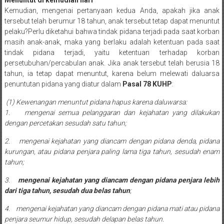
Lampung,
Menuntut di kemudian hari
Kemudian, mengenai pertanyaan kedua Anda, apakah jika anak
Badung,
tersebut telah berumur 18 tahun, anak tersebut tetap dapat menuntut
pelaku?Perlu diketahui bahwa tindak pidana terjadi pada saat korban
Gianyar,
masih anak-anak, maka yang berlaku adalah ketentuan pada saat
tindak pidana terjadi, yaitu ketentuan terhadap korban
Mataram,
persetubuhan/percabulan anak. Jika anak tersebut telah berusia 18
tahun, ia tetap dapat menuntut, karena belum melewati daluarsa
Lombok,
penuntutan pidana yang diatur dalam
Pasal 78 KUHP
:
Temanggung,
(1)
Kewenangan menuntut pidana hapus karena daluwarsa:
1.
mengenai semua pelanggaran dan kejahatan yang dilakukan
Sragen,
dengan percetakan sesudah satu tahun;
Karanganyar,
2.
mengenai kejahatan yang diancam dengan pidana denda, pidana
kurungan, atau pidana penjara paling lama tiga tahun, sesudah enam
Malang,
tahun;
Kediri,
3.
mengenai kejahatan yang diancam dengan pidana penjara lebih
dari tiga tahun, sesudah dua belas tahun
;
Madiun,
4.
mengenai kejahatan yang diancam dengan pidana mati atau pidana
Ponorogo,
penjara seumur hidup, sesudah delapan belas tahun.