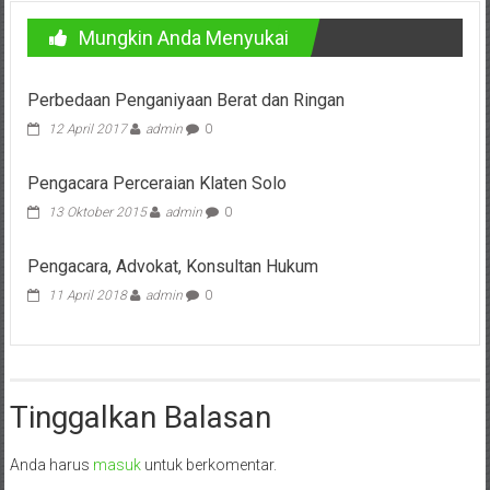
Bontang,
Mungkin Anda Menyukai
Demak,
Kudus,
Perbedaan Penganiyaan Berat dan Ringan
Depok,
12 April 2017
admin
0
Sorong,
Pengacara Perceraian Klaten Solo
Papua,
13 Oktober 2015
admin
0
Bekasi,
Pengacara, Advokat, Konsultan Hukum
Pengacara
11 April 2018
admin
0
Pajak,
Pengacara
Tinggalkan Balasan
Perusahaan,
Kantor
Anda harus
masuk
untuk berkomentar.