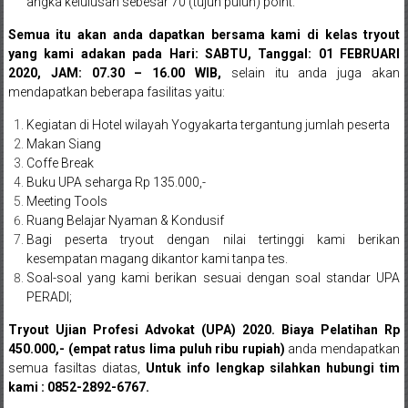
Lampung,
angka kelulusan sebesar 70 (tujuh puluh) point.
Badung,
Semua itu akan anda dapatkan bersama kami di kelas tryout
yang kami adakan pada Hari: SABTU, Tanggal: 01 FEBRUARI
Gianyar,
2020, JAM: 07.30 – 16.00 WIB,
selain itu anda juga akan
mendapatkan beberapa fasilitas yaitu:
Mataram,
Kegiatan di Hotel wilayah Yogyakarta tergantung jumlah peserta
Lombok,
Makan Siang
Coffe Break
Temanggung,
Buku UPA seharga Rp 135.000,-
Meeting Tools
Sragen,
Ruang Belajar Nyaman & Kondusif
Bagi peserta tryout dengan nilai tertinggi kami berikan
Karanganyar,
kesempatan magang dikantor kami tanpa tes.
Soal-soal yang kami berikan sesuai dengan soal standar UPA
Malang,
PERADI;
Kediri,
Tryout Ujian Profesi Advokat (UPA) 2020. Biaya Pelatihan Rp
450.000,- (empat ratus lima puluh ribu rupiah)
anda mendapatkan
Madiun,
semua fasiltas diatas,
Untuk info lengkap silahkan hubungi tim
Ponorogo,
kami : 0852-2892-6767.