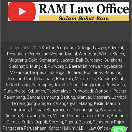
Depok,
Sorong,
Papua,
Bekasi,
Pengacara
Pajak,
Pengacara
Copyright © 2026
Kantor Pengacara Di Jogja, Lawyer, Advokat,
Perusahaan,
Pengacara Perceraian Sleman, Bantul, Wonosari, Wates, Klaten,
Magelang, Solo, Semarang, Jakarta, Bali, Surabaya, Surakarta,
Kantor
Sukoharjo, Mungkid, Purworejo, Daerah Istimewa Yogyakarta,
Hukum
Makassar, Denpasar, Salatiga, Ungaran, Pontianak, Bandung,
/
Kendari, Riau, Pekanbaru, Bengkulu, Mukomuko, Gunung Kidul,
LBH,
Kulon Progo, Balikpapan, Jakarta Pusat, Tanggerang, Purworejo,
Law
Purwokerto, Kebumen, Tasikmalaya, Purwodadi, Wonogiri, Pacitan,
Office
Palembang, Bandar Lampung, Badung, Gianyar, Mataram, Lombok,
/
Temanggung, Sragen, Karanganyar, Malang, Kediri, Madiun,
Ponorogo, Cilacap, Banjarnegara, Temanggung, Wonosobo,
Law
Cirebon, Karawang, Aceh, Medan, Padang, Jakarta Pusat, Bontang,
Firm
Demak, Kudus, Depok, Sorong, Papua, Bekasi, Pengacara Pajak,
Pengacara Perusahaan, Kantor Hukum / LBH, Law Office / Law Firm
.