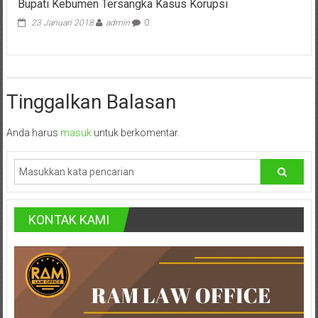
Bontang,
Bupati Kebumen Tersangka Kasus Korupsi
Indonesia
23 Januari 2018
admin
0
Demak,
Kudus,
Depok,
Tinggalkan Balasan
Sorong,
Anda harus
masuk
untuk berkomentar.
Papua,
Bekasi,
Pengacara
KONTAK KAMI
Pajak,
Pengacara
Perusahaan,
Kantor