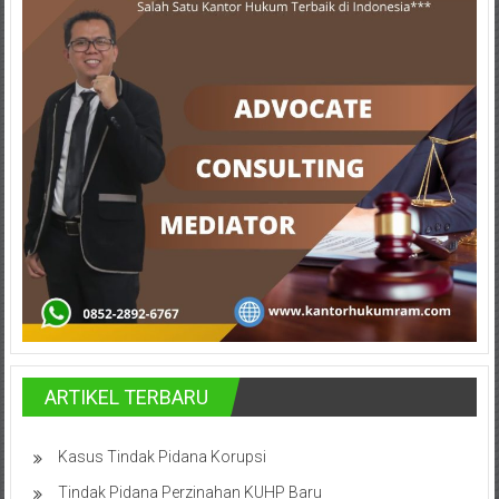
Hukum
/
LBH,
Law
Office
/
Law
Firm
Kantor
ARTIKEL TERBARU
Pengacara
Di
Jogja,
Kasus Tindak Pidana Korupsi
Lawyer,
Tindak Pidana Perzinahan KUHP Baru