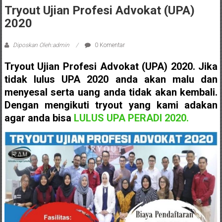
Sleman,
Tryout Ujian Profesi Advokat (UPA)
Bantul,
2020
Wonosari,
Diposkan Oleh:admin
0 Komentar
Wates,
Tryout Ujian Profesi Advokat (UPA) 2020. Jika
Klaten,
tidak lulus UPA 2020 anda akan malu dan
menyesal serta uang anda tidak akan kembali.
Magelang,
Dengan mengikuti tryout yang kami adakan
Solo,
agar anda bisa
LULUS UPA PERADI 2020.
Semarang,
Jakarta,
Bali,
Surabaya,
Surakarta,