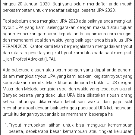
Bandung,
hingga 20 Januari 2020. Bagi yang belum mendaftar anda masih
Kendari,
berkesempatan untuk mendaftar sebagai peserta UPA 2020.
Tapi sebelum anda mengikuti UPA 2020 ada baiknya anda mengikuti
Riau,
tryout UPA yang kami selenggarakan dengan maksud atau tujuan
Pekanbaru,
agar memberikan gambaran kepada anda bagaimana cara mengisi
dan memahami soal dan waktu yang baik agar anda bisa lulus UPA
Bengkulu,
PERADI 2020. Kantor kami telah berpengalaman mengadakan tryout
dan rata-rata peserta yang ikut tryout kami lulus pada saat mengikuti
Mukomuko,
Ujian Profesi Advokat (UPA).
Gunung
Ada beberapa alasan atau pertimbangan yang dapat anda pahami
dalam mengikuti tryout UPA yang kami adakan, kegiatan tryout yang
Kidul,
kami adakan memiliki teknik khusus dimana terbukti LULUS dengan
Materi dan Metode pengisian soal dan waktu yang tepat dan akurat.
Kulon
Banyak peserta yang tidak lulus UPA bisa dikatakan ribuan orang
setiap tahunnya dikarenakan kehabisan waktu dan juga sulit
Progo,
memahami soal dengan baik sehingga pada saat UPA kebingungan,
untuk itu dengan tryout anda bisa memahami beberapa hal:
Balikpapan,
Tryout merupakan latihan untuk bisa mengukur kemampuan
Jakarta
peserta, sebeberapa besar kemampuan atau tingkat kelulusan