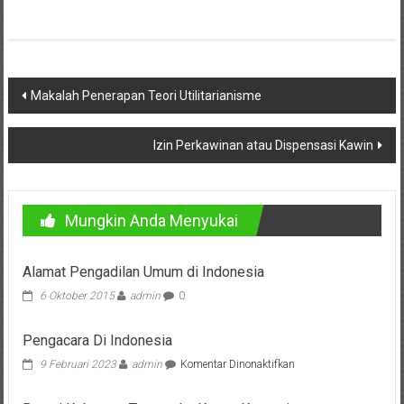
Cilacap,
Banjarnegara,
Temanggung,
Navigasi
Makalah Penerapan Teori Utilitarianisme
pos
Wonosobo,
Izin Perkawinan atau Dispensasi Kawin
Cirebon,
Karawang,
Mungkin Anda Menyukai
Aceh,
Medan,
Alamat Pengadilan Umum di Indonesia
Padang,
6 Oktober 2015
admin
0
Jakarta
Pengacara Di Indonesia
pada
9 Februari 2023
admin
Komentar Dinonaktifkan
Pusat,
Pengacara
Di