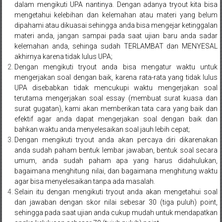
dalam mengikuti UPA nantinya. Dengan adanya tryout kita bisa
Pusat,
mengetahui kelebihan dan kelemahan atau materi yang belum
dipahami atau dikuasai sehingga anda bisa mengejar ketinggalan
Tanggerang,
materi anda, jangan sampai pada saat ujian baru anda sadar
Purworejo,
kelemahan anda, sehinga sudah TERLAMBAT dan MENYESAL
akhirnya karena tidak lulus UPA;
Purwokerto,
Dengan mengikuti tryout anda bisa mengatur waktu untuk
mengerjakan soal dengan baik, karena rata-rata yang tidak lulus
Kebumen,
UPA disebabkan tidak mencukupi waktu mengerjakan soal
terutama mengerjakan soal essay (membuat surat kuasa dan
Tasikmalaya,
surat gugatan), kami akan memberikan tata cara yang baik dan
efektif agar anda dapat mengerjakan soal dengan baik dan
Purwodadi,
bahkan waktu anda menyelesaikan soal jauh lebih cepat;
Dengan mengikuti tryout anda akan percaya diri dikarenakan
Wonogiri,
anda sudah paham bentuk lembar jawaban, bentuk soal secara
umum, anda sudah paham apa yang harus didahulukan,
Pacitan,
bagaimana menghitung nilai, dan bagaimana menghitung waktu
Palembang,
agar bisa menyelesaikan tanpa ada masalah.
Selain itu dengan mengikuti tryout anda akan mengetahui soal
Bandar
dan jawaban dengan skor nilai sebesar 30 (tiga puluh) point,
sehingga pada saat ujian anda cukup mudah untuk mendapatkan