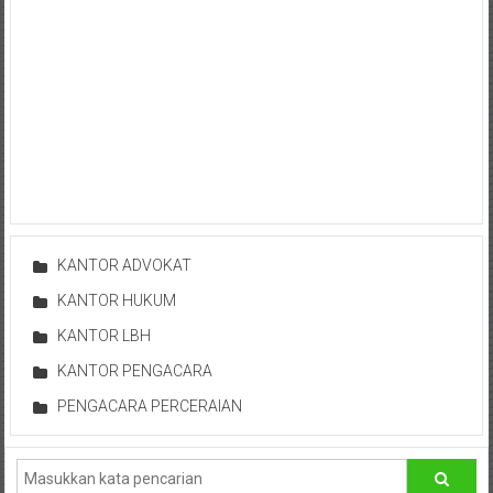
Istimewa
Yogyakarta,
Makassar,
Denpasar,
Salatiga,
Ungaran,
Pontianak,
Bandung,
Kendari,
Riau,
KANTOR ADVOKAT
Pekanbaru,
KANTOR HUKUM
Bengkulu,
Mukomuko,
KANTOR LBH
Gunung
KANTOR PENGACARA
Kidul,
PENGACARA PERCERAIAN
Kulon
Progo,
Balikpapan,
Jakarta