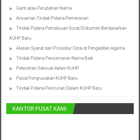
Advokat,
Ganti atau Perubahan Nama
Pengacara
Perceraian
Ancaman Tindak Pidana Pemerasan
Sleman,
Tindak Pidana Pemalsuan Surat/Dokumen Berdasarkan
Bantul,
KUHP Baru
Wonosari,
Wates,
Alasan Syarat dan Prosedur Cerai di Pengadilan Agama
Klaten,
Tindak Pidana Pencemaran Nama Baik
Magelang,
Pelecehan Seksual dalam KUHP
Solo,
Semarang,
Pasal Pengrusakan KUHP Baru
Jakarta,
Tindak Pidana Pencurian Dalam KUHP Baru
Bali,
Surabaya,
Surakarta,
KANTOR PUSAT KAMI
Sukoharjo,
Mungkid,
Purworejo,
Daerah