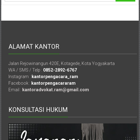
Pusat,
Tanggerang,
Purworejo,
Purwokerto,
Kebumen,
Tasikmalaya,
ALAMAT KANTOR
Purwodadi,
Wonogiri,
Jalan Rejowinangun 420E, Kotagede, Kota Yogyakarta
Pacitan,
WA / SMS / Telp :
0852-2892-6767
Palembang,
Instagram :
kantorpengacara_ram
Bandar
Facebook :
kantorpengacararam
Lampung,
Email :
kantoradvokat.ram@gmail.com
Badung,
Gianyar,
KONSULTASI HUKUM
Mataram,
Lombok,
Temanggung,
Sragen,