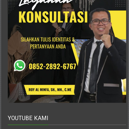
Karanganyar,
Malang,
Kediri,
Madiun,
Ponorogo,
Cilacap,
Banjarnegara,
Temanggung,
Wonosobo,
Cirebon,
Karawang,
Aceh,
Medan,
Padang,
Jakarta
Pusat,
Bontang,
YOUTUBE KAMI
Demak,
Kudus,