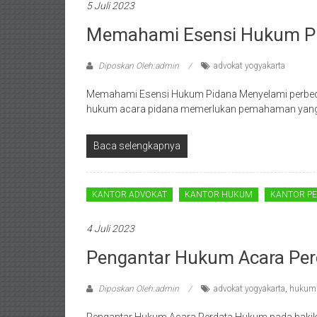
5 Juli 2023
Wates,
Memahami Esensi Hukum P
Klaten,
Magelang,
Diposkan Oleh:admin
advokat yogyakarta
Solo,
Memahami Esensi Hukum Pidana Menyelami perbed
hukum acara pidana memerlukan pemahaman yang
Semarang,
Jakarta,
Baca selengkapnya
Bali,
KANTOR ADVOKAT
KANTOR HUKUM
KANTOR P
Surabaya,
Surakarta,
4 Juli 2023
Pengantar Hukum Acara Per
Sukoharjo,
Mungkid,
Diposkan Oleh:admin
advokat yogyakarta
,
hukum 