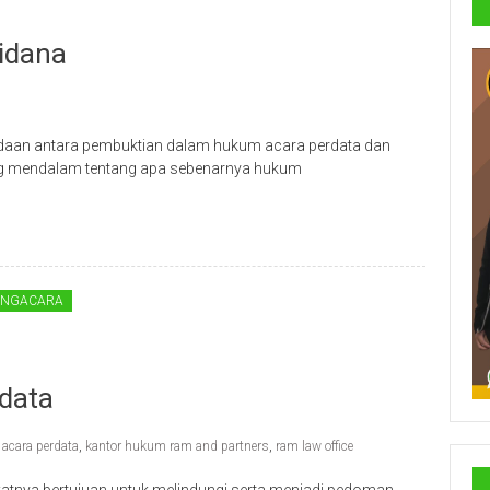
idana
aan antara pembuktian dalam hukum acara perdata dan
 mendalam tentang apa sebenarnya hukum
ENGACARA
data
acara perdata
,
kantor hukum ram and partners
,
ram law office