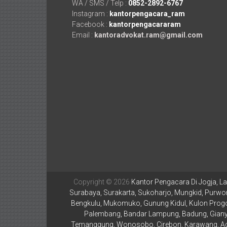
WA / SMS / Telp :
0852-2892-6767
Mataram,
Instagram :
kantorpengacara_ram
Facebook :
kantorpengacararam
Lombok,
Email :
kantoradvokat.ram@gmail.com
Temanggung,
Sragen,
Karanganyar,
Malang,
Kediri,
Madiun,
Ponorogo,
Copyright © 2026
Kantor Pengacara Di Jogja, La
Cilacap,
Surabaya, Surakarta, Sukoharjo, Mungkid, Purwor
Bengkulu, Mukomuko, Gunung Kidul, Kulon Progo,
Banjarnegara,
Palembang, Bandar Lampung, Badung, Gianya
Temanggung, Wonosobo, Cirebon, Karawang, Aceh