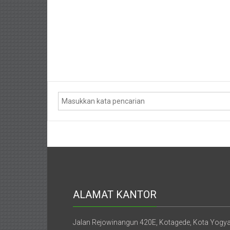
Purworejo,
Purwokerto,
Kebumen,
Tasikmalaya,
Purwodadi,
Wonogiri,
Pacitan,
Palembang,
Bandar
Lampung,
ALAMAT KANTOR
Badung,
Gianyar,
Jalan Rejowinangun 420E, Kotagede, Kota Yogy