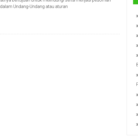
tnya bertujuan untuk melindungi serta menjadi pedoman
at dalam Undang-Undang atau aturan