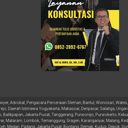
wyer, Advokat, Pengacara Perceraian Sleman, Bantul, Wonosari, Wates, 
ejo, Daerah Istimewa Yogyakarta, Makassar, Denpasar, Salatiga, Ungara
 Balikpapan, Jakarta Pusat, Tanggerang, Purworejo, Purwokerto, Kebu
r, Mataram, Lombok, Temanggung, Sragen, Karanganyar, Malang, Kediri
, Medan, Padang, Jakarta Pusat, Bontang, Demak, Kudus, Depok, Sor