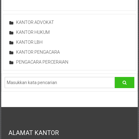
Istimewa
Yogyakarta,
Makassar,
KANTOR ADVOKAT
Denpasar,
KANTOR HUKUM
Salatiga,
Ungaran,
KANTOR LBH
Pontianak,
KANTOR PENGACARA
Bandung,
PENGACARA PERCERAIAN
Kendari,
Riau,
Pekanbaru,
Bengkulu,
Mukomuko,
Gunung
Kidul,
Kulon
Progo,
Balikpapan,
ALAMAT KANTOR
Jakarta