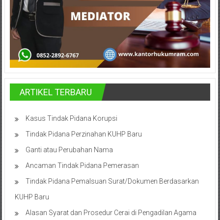
Hukum
/
LBH,
Law
Office
ARTIKEL TERBARU
/
Kasus Tindak Pidana Korupsi
Law
Tindak Pidana Perzinahan KUHP Baru
Firm
Ganti atau Perubahan Nama
Kantor
Ancaman Tindak Pidana Pemerasan
Pengacara
Tindak Pidana Pemalsuan Surat/Dokumen Berdasarkan
Di
KUHP Baru
Jogja,
Lawyer,
Alasan Syarat dan Prosedur Cerai di Pengadilan Agama