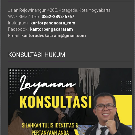
Pusat,
Jalan Rejowinangun 420E, Kotagede, Kota Yogyakarta
Tanggerang,
WA / SMS / Telp :
0852-2892-6767
Purworejo,
Instagram :
kantorpengacara_ram
Purwokerto,
Facebook :
kantorpengacararam
Kebumen,
Email :
kantoradvokat.ram@gmail.com
Tasikmalaya,
Purwodadi,
KONSULTASI HUKUM
Wonogiri,
Pacitan,
Palembang,
Bandar
Lampung,
Badung,
Gianyar,
Mataram,
Lombok,
Temanggung,
Sragen,