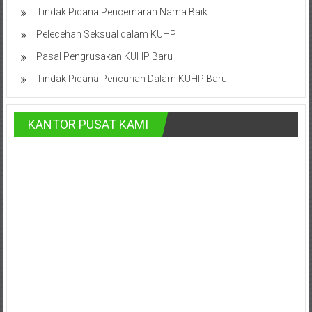
Advokat,
Tindak Pidana Pencemaran Nama Baik
Pengacara
Pelecehan Seksual dalam KUHP
Perceraian
Sleman,
Pasal Pengrusakan KUHP Baru
Bantul,
Tindak Pidana Pencurian Dalam KUHP Baru
Wonosari,
Wates,
Klaten,
KANTOR PUSAT KAMI
Magelang,
Solo,
Semarang,
Jakarta,
Bali,
Surabaya,
Surakarta,
Sukoharjo,
Mungkid,
Purworejo,
Daerah