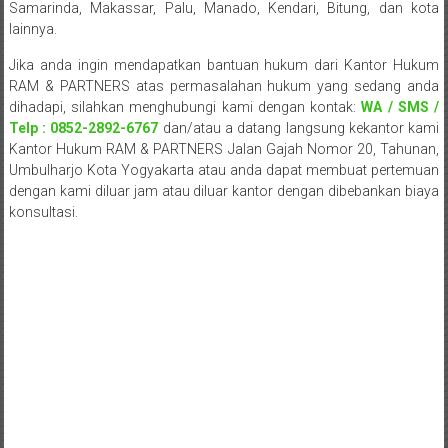
Samarinda, Makassar, Palu, Manado, Kendari, Bitung, dan kota
Pusat,
lainnya.
Tanggerang,
Jika anda ingin mendapatkan bantuan hukum dari Kantor Hukum
RAM & PARTNERS atas permasalahan hukum yang sedang anda
Purworejo,
dihadapi, silahkan menghubungi kami dengan kontak:
WA / SMS /
Telp : 0852-2892-6767
dan/atau a datang langsung kekantor kami
Purwokerto,
Kantor Hukum RAM & PARTNERS Jalan Gajah Nomor 20, Tahunan,
Kebumen,
Umbulharjo Kota Yogyakarta atau anda dapat membuat pertemuan
dengan kami diluar jam atau diluar kantor dengan dibebankan biaya
Tasikmalaya,
konsultasi.
Purwodadi,
Wonogiri,
Pacitan,
Palembang,
Bandar