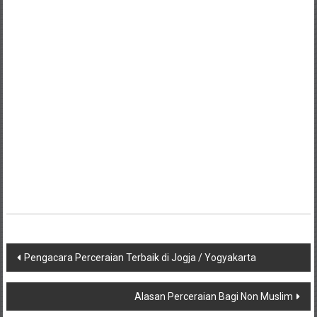
Lampung,
Badung,
Gianyar,
Mataram,
Lombok,
Temanggung,
Sragen,
Karanganyar,
Malang,
Kediri,
Navigasi
Pengacara Perceraian Terbaik di Jogja / Yogyakarta
Madiun,
pos
Alasan Perceraian Bagi Non Muslim
Ponorogo,