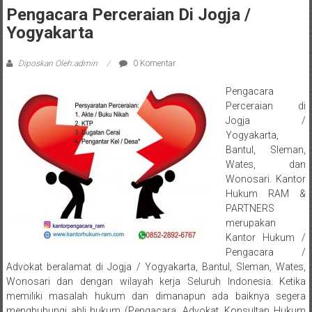
Sleman,
Pengacara Perceraian Di Jogja /
Bantul,
Yogyakarta
Wonosari,
Diposkan Oleh:admin
0 Komentar
Wates,
Pengacara
Klaten,
Perceraian di
Jogja /
Magelang,
Yogyakarta,
Bantul, Sleman,
Solo,
Wates, dan
Wonosari. Kantor
Semarang,
Hukum RAM &
PARTNERS
Jakarta,
merupakan
Kantor Hukum /
Bali,
Pengacara /
Surabaya,
Advokat beralamat di Jogja / Yogyakarta, Bantul, Sleman, Wates,
Wonosari dan dengan wilayah kerja Seluruh Indonesia. Ketika
Surakarta,
memiliki masalah hukum dan dimanapun ada baiknya segera
menghubungi ahli hukum (Pengacara, Advokat, Konsultan Hukum