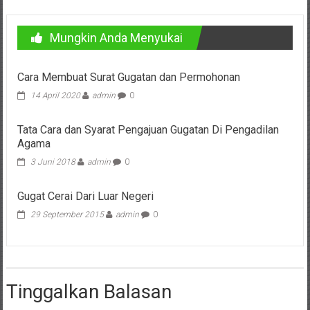
Cilacap,
Mungkin Anda Menyukai
Banjarnegara,
Temanggung,
Cara Membuat Surat Gugatan dan Permohonan
Wonosobo,
14 April 2020
admin
0
Cirebon,
Tata Cara dan Syarat Pengajuan Gugatan Di Pengadilan
Agama
Karawang,
3 Juni 2018
admin
0
Aceh,
Gugat Cerai Dari Luar Negeri
Medan,
29 September 2015
admin
0
Padang,
Jakarta
Pusat,
Tinggalkan Balasan