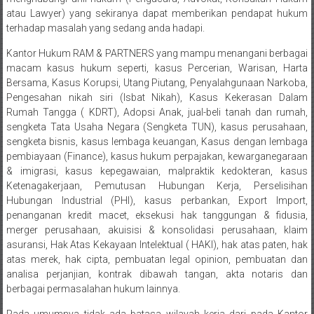
Sukoharjo,
atau Lawyer) yang sekiranya dapat memberikan pendapat hukum
terhadap masalah yang sedang anda hadapi.
Mungkid,
Kantor Hukum RAM & PARTNERS yang mampu menangani berbagai
Purworejo,
macam kasus hukum seperti, kasus Percerian, Warisan, Harta
Bersama, Kasus Korupsi, Utang Piutang, Penyalahgunaan Narkoba,
Daerah
Pengesahan nikah siri (Isbat Nikah), Kasus Kekerasan Dalam
Rumah Tangga ( KDRT), Adopsi Anak, jual-beli tanah dan rumah,
Istimewa
sengketa Tata Usaha Negara (Sengketa TUN), kasus perusahaan,
sengketa bisnis, kasus lembaga keuangan, Kasus dengan lembaga
Yogyakarta,
pembiayaan (Finance), kasus hukum perpajakan, kewarganegaraan
& imigrasi, kasus kepegawaian, malpraktik kedokteran, kasus
Makassar,
Ketenagakerjaan, Pemutusan Hubungan Kerja, Perselisihan
Denpasar,
Hubungan Industrial (PHI), kasus perbankan, Export Import,
penanganan kredit macet, eksekusi hak tanggungan & fidusia,
Salatiga,
merger perusahaan, akuisisi & konsolidasi perusahaan, klaim
asuransi, Hak Atas Kekayaan Intelektual ( HAKI), hak atas paten, hak
Ungaran,
atas merek, hak cipta, pembuatan legal opinion, pembuatan dan
analisa perjanjian, kontrak dibawah tangan, akta notaris dan
Pontianak,
berbagai permasalahan hukum lainnya.