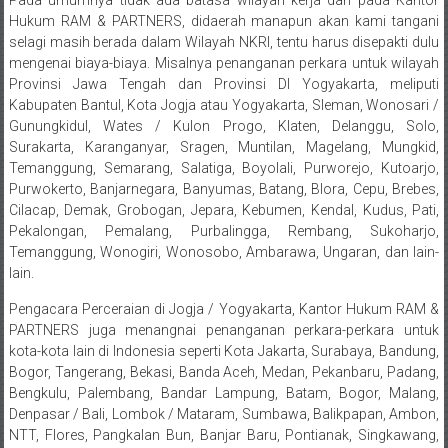
Bandung,
Pada umumnya tidak ada batasa wilayah kerja dari pada Kantor
Hukum RAM & PARTNERS, didaerah manapun akan kami tangani
Kendari,
selagi masih berada dalam Wilayah NKRI, tentu harus disepakti dulu
mengenai biaya-biaya. Misalnya penanganan perkara untuk wilayah
Riau,
Provinsi Jawa Tengah dan Provinsi DI Yogyakarta, meliputi
Kabupaten Bantul, Kota Jogja atau Yogyakarta, Sleman, Wonosari /
Pekanbaru,
Gunungkidul, Wates / Kulon Progo, Klaten, Delanggu, Solo,
Surakarta, Karanganyar, Sragen, Muntilan, Magelang, Mungkid,
Bengkulu,
Temanggung, Semarang, Salatiga, Boyolali, Purworejo, Kutoarjo,
Mukomuko,
Purwokerto, Banjarnegara, Banyumas, Batang, Blora, Cepu, Brebes,
Cilacap, Demak, Grobogan, Jepara, Kebumen, Kendal, Kudus, Pati,
Gunung
Pekalongan, Pemalang, Purbalingga, Rembang, Sukoharjo,
Temanggung, Wonogiri, Wonosobo, Ambarawa, Ungaran, dan lain-
Kidul,
lain.
Kulon
Pengacara Perceraian di Jogja / Yogyakarta, Kantor Hukum RAM &
PARTNERS juga menangnai penanganan perkara-perkara untuk
Progo,
kota-kota lain di Indonesia seperti Kota Jakarta, Surabaya, Bandung,
Bogor, Tangerang, Bekasi, Banda Aceh, Medan, Pekanbaru, Padang,
Balikpapan,
Bengkulu, Palembang, Bandar Lampung, Batam, Bogor, Malang,
Denpasar / Bali, Lombok / Mataram, Sumbawa, Balikpapan, Ambon,
Jakarta
NTT, Flores, Pangkalan Bun, Banjar Baru, Pontianak, Singkawang,