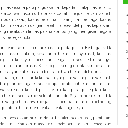
rpihak kepada para penguasa dan kepada pihak-pihak tertentu
a bahwa hukum di Indonesia dapat diperjual belikan. Seperti
n buah kakao, kasus pencurian pisang dan berbagai kasus
aporkan maka akan dengan cepat diproses oleh pihak kepolisian.
ang melakukan tindak pidana korupsi yang merugikan negara
nstusi penegak hukum.
i lebih sering menuai kritik daripada pujian. Berbagai kritik
penegakkan hukum, kesadaran hukum masyarakat, kualitas
berbagai hukum yang berkaitan dengan proses berlangsungya
an dalam praktik. Kritik begitu sering dilontarkan berkaitan
 masyarakat kita akan bicara bahwa hukum di Indonesia itu
 jabatan, nama dan kekuasaan, yang punya uang banyak pasti
langgar berbagai kasus korupsi pejabat dihukum ringan dan
wa karena hukum dapat dibeli maka aparat penegak hukum
n hukum secara menyeluruh dan adil. Sejauh ini, hukum tidak
kum yang seharusnya menjadi alat pembaharuan dan pelindung
 pembunuh dan memberikan derita bagi rakyat.
lam penegakan hukum dapat berjalan secara adil, pasti dan
alah menciptakan masyarakat seimbang dalam penegakan