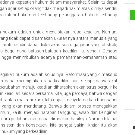
anya kepastian hukum dalam masyarakat. Selain itu dapat
 agar setiap orang tidak menjadi hakim atas dirinya sendiri
menjatuhi hukuman teerhadap pelanggaran hukum terhadap
n hukum adalah untuk menciptakan rasa keadilan. Namun,
ri yang tidak dapat disamakan ukuran nya antara manusia yang
lan itu sendiri dapat diakatakan suatu gagasan yang abstrak,
a bagaimana batasan-batasan keadilan itu sendiri. Dengan
 sehingga menimbulkan adanya pemahaman-pemahaman atau
penegakan hukum adalah solusinya. Reformasi yang dimaksud
n dapat menciptakan rasa keadilan bagi setiap masyarakat
perubahan menuju keadilan diharapkan akan terus bergulir ke
an keadilan secara bersama. Kita juga percaya, bahwa dengan
rantas mafia hukum, kita dapat menyelamatkan bangsa ini
sa yang akan mendatang. Bahwa dalam proses menegakkan
un jika itu menjadi harapan tanggung jawab dan keinginan
secara perlahan akan dapat dirasakan hasilnya. Namun bila hal
sisten dan konsekuen, kita sangat yakin, ikhtiar itu akan
m hukum yang berkeadilan.