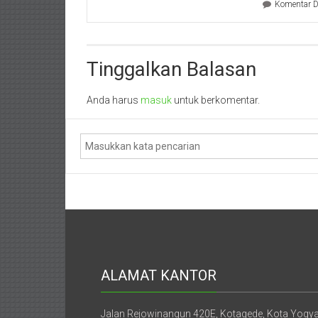
Komentar D
Mataram,
Lombok,
Tinggalkan Balasan
Temanggung,
Sragen,
Anda harus
masuk
untuk berkomentar.
Karanganyar,
Malang,
Kediri,
Madiun,
Ponorogo,
Cilacap,
ALAMAT KANTOR
Banjarnegara,
Jalan Rejowinangun 420E, Kotagede, Kota Yogy