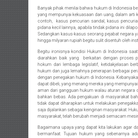
Purworejo,
Banyak pihak menilai bahwa hukum di Indonesia be
Daerah
yang mempunyai kekuasaan dan uang, dalam arti kat
contoh, kasus pencurian sandal, kasus pencuria
Istimewa
pidana kecil lainnya, apabila tindak pidana ini dil
Yogyakarta,
Sedangkan kasus-kasus seorang pejabat negara y
hingga milyaran rupiah begitu sulit disentuh oleh i
Makassar,
Begitu ironisnya kondisi Hukum di Indonesia saat in
Denpasar,
diarahkan baik yang berkaitan dengan proses 
hokum dari lembaga legislatif, ketidakjelasan 
Salatiga,
hukum dan juga lemahnya penerapan berbagai peratur
dengan penegakan hukum di Indonesia. Kebanyakan
Ungaran,
dapat dibeli, yang menang mereka yang mempunyai
aman dari gangguan hukum walau aturan negara di
Pontianak,
bahkan bebas. Ada pengakuan di masyarakat bah
tidak dapat diharapkan untuk melakukan penegakka
Bandung,
saja dijalankan sebagai keinginan masyarakat. Hu
masyarakat, telah berubah menjadi semacam mesin
Kendari,
Bagaimana upaya yang dapat kita lakukan agar da
Riau,
bermanfaat. Tujuan hukum yang sebenarnya ad