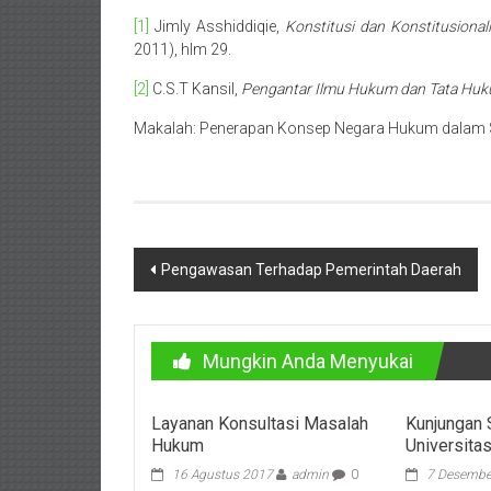
Purworejo,
[1]
Jimly Asshiddiqie,
Konstitusi dan Konstitusiona
Purwokerto,
2011), hlm 29.
Kebumen,
[2]
C.S.T Kansil,
Pengantar Ilmu Hukum dan Tata Huku
Tasikmalaya,
Makalah: Penerapan Konsep Negara Hukum dalam S
Purwodadi,
Wonogiri,
Pacitan,
Navigasi
Pengawasan Terhadap Pemerintah Daerah
Palembang,
pos
Bandar
Mungkin Anda Menyukai
Lampung,
Badung,
Layanan Konsultasi Masalah
Kunjungan 
Hukum
Universita
Gianyar,
16 Agustus 2017
admin
0
7 Desembe