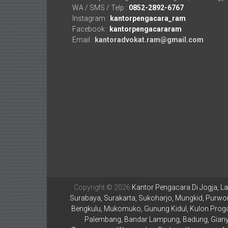
Temanggung,
WA / SMS / Telp :
0852-2892-6767
Wonosobo,
Instagram :
kantorpengacara_ram
Facebook :
kantorpengacararam
Cirebon,
Email :
kantoradvokat.ram@gmail.com
Karawang,
Aceh,
Medan,
Padang,
Jakarta
Pusat,
Bontang,
Copyright © 2026
Kantor Pengacara Di Jogja, La
Demak,
Surabaya, Surakarta, Sukoharjo, Mungkid, Purwor
Bengkulu, Mukomuko, Gunung Kidul, Kulon Progo,
Kudus,
Palembang, Bandar Lampung, Badung, Gianya