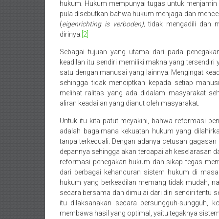
hukum. Hukum mempunyai tugas untuk menjamin ad
Pekanbaru,
pula disebutkan bahwa hukum menjaga dan mencegah
(
eigenrichting is verboden),
tidak mengadili dan 
Bengkulu,
dirinya.
[2]
Mukomuko,
Sebagai tujuan yang utama dari pada penegaka
keadilan itu sendiri memiliki makna yang tersendi
Gunung
satu dengan manusai yang lainnya. Mengingat keadi
Kidul,
sehingga tidak menciptkan kepada setiap manusi
melihat ralitas yang ada didalam masyarakat
Kulon
aliran keadailan yang dianut oleh masyarakat.
Progo,
Untuk itu kita patut meyakini, bahwa reformasi 
adalah bagaimana kekuatan hukum yang dilahirka
Balikpapan,
tanpa terkecuali. Dengan adanya cetusan gagasan 
depannya sehingga akan tercapailah keselarasan d
Jakarta
reformasi penegakan hukum dan sikap tegas memb
dari berbagai kehancuran sistem hukum di ma
Pusat,
hukum yang berkeadilan memang tidak mudah, nam
secara bersama dan dimulai dari diri sendiri tentu 
Tanggerang,
itu dilaksanakan secara bersungguh-sungguh, kon
membawa hasil yang optimal, yaitu tegaknya siste