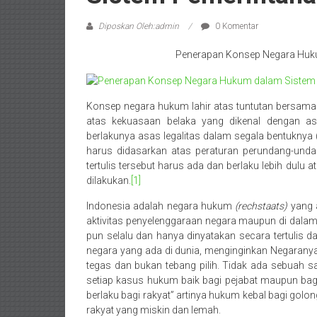
Wates,
Diposkan Oleh:admin
0 Komentar
Klaten,
Penerapan Konsep Negara Huku
Magelang,
Solo,
Konsep negara hukum lahir atas tuntutan bersama
Semarang,
atas kekuasaan belaka yang dikenal dengan asa
berlakunya asas legalitas dalam segala bentuknya 
Jakarta,
harus didasarkan atas peraturan perundang-unda
tertulis tersebut harus ada dan berlaku lebih dulu
Bali,
dilakukan.
[1]
Surabaya,
Indonesia adalah negara hukum
(rechstaats)
yang 
aktivitas penyelenggaraan negara maupun di dal
Surakarta,
pun selalu dan hanya dinyatakan secara tertulis 
negara yang ada di dunia, menginginkan Negarany
Sukoharjo,
tegas dan bukan tebang pilih. Tidak ada sebuah 
setiap kasus hukum baik bagi pejabat maupun bagi 
Mungkid,
berlaku bagi rakyat” artinya hukum kebal bagi gol
rakyat yang miskin dan lemah.