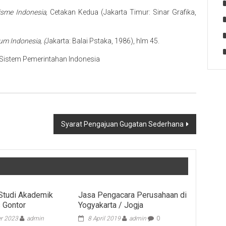
lisme Indonesia,
Cetakan Kedua (Jakarta Timur: Sinar Grafika,
m Indonesia, (
Jakarta: Balai Pstaka, 1986), hlm 45.
istem Pemerintahan Indonesia
Syarat Pengajuan Gugatan Sederhana
Studi Akademik
Jasa Pengacara Perusahaan di
s Gontor
Yogyakarta / Jogja
r 2023
admin
8 April 2019
admin
0