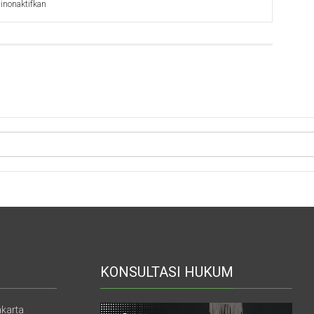
pada
inonaktifkan
Kunjungan
Studi
Akademik
Universitas
Gontor
KONSULTASI HUKUM
akarta