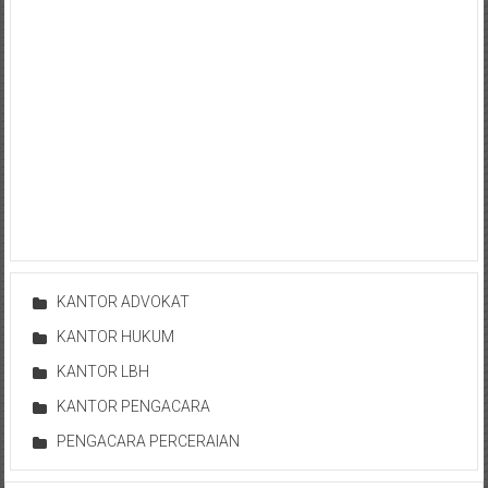
Hukum
/
LBH,
Law
Office
/
Law
KANTOR ADVOKAT
Firm
KANTOR HUKUM
Kantor
KANTOR LBH
Pengacara
KANTOR PENGACARA
Di
Jogja,
PENGACARA PERCERAIAN
Lawyer,