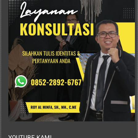
Istimewa
Yogyakarta,
Makassar,
Denpasar,
Salatiga,
Ungaran,
Pontianak,
Bandung,
Kendari,
Riau,
Pekanbaru,
Bengkulu,
Mukomuko,
Gunung
Kidul,
Kulon
Progo,
Balikpapan,
YOUTUBE KAMI
Jakarta