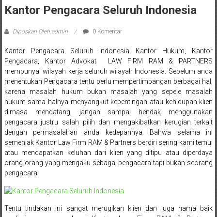
Sleman,
Kantor Pengacara Seluruh Indonesia
Bantul,
Diposkan Oleh:admin
0 Komentar
Wonosari,
Kantor Pengacara Seluruh Indonesia Kantor Hukum, Kantor
Wates,
Pengacara, Kantor Advokat LAW FIRM RAM & PARTNERS
mempunyai wilayah kerja seluruh wilayah Indonesia. Sebelum anda
Klaten,
menentukan Pengacara tentu perlu mempertimbangan berbagai hal,
Magelang,
karena masalah hukum bukan masalah yang sepele masalah
hukum sama halnya menyangkut kepentingan atau kehidupan klien
Solo,
dimasa mendatang, jangan sampai hendak menggunakan
pengacara justru salah pilih dan mengakibatkan kerugian terkait
Semarang,
dengan permasalahan anda kedepannya. Bahwa selama ini
semenjak Kantor Law Firm RAM & Partners berdiri sering kami temui
Jakarta,
atau mendapatkan keluhan dari klien yang ditipu atau diperdaya
orang-orang yang mengaku sebagai pengacara tapi bukan seorang
Bali,
pengacara.
Surabaya,
Surakarta,
Tentu tindakan ini sangat merugikan klien dan juga nama baik