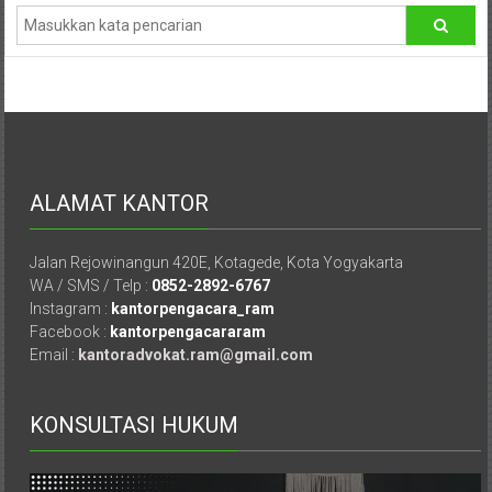
Advokat,
Pengacara
Perceraian
Sleman,
Bantul,
Wonosari,
Wates,
Klaten,
ALAMAT KANTOR
Magelang,
Solo,
Jalan Rejowinangun 420E, Kotagede, Kota Yogyakarta
Semarang,
WA / SMS / Telp :
0852-2892-6767
Jakarta,
Instagram :
kantorpengacara_ram
Bali,
Facebook :
kantorpengacararam
Surabaya,
Email :
kantoradvokat.ram@gmail.com
Surakarta,
Sukoharjo,
KONSULTASI HUKUM
Mungkid,
Purworejo,
Daerah