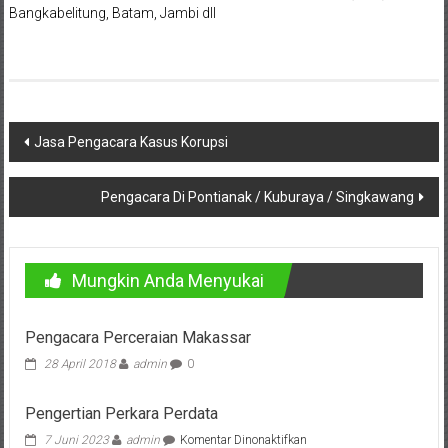
Bangkabelitung, Batam, Jambi dll
Pusat,
Tanggerang,
Purworejo,
Navigasi
Purwokerto,
Jasa Pengacara Kasus Korupsi
pos
Kebumen,
Pengacara Di Pontianak / Kuburaya / Singkawang
Tasikmalaya,
Purwodadi,
Mungkin Anda Menyukai
Wonogiri,
Pacitan,
Pengacara Perceraian Makassar
Palembang,
28 April 2018
admin
0
Bandar
Pengertian Perkara Perdata
pada
7 Juni 2023
admin
Komentar Dinonaktifkan