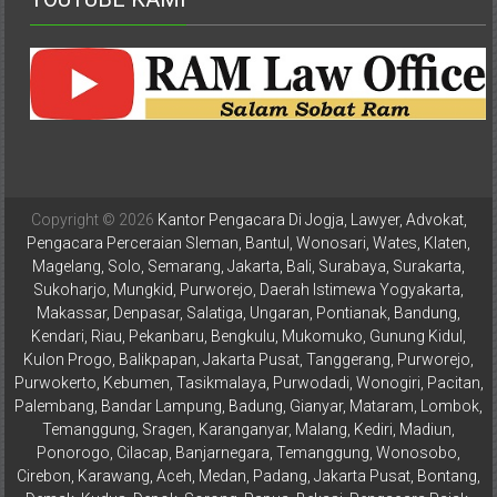
Pusat,
Tanggerang,
Purworejo,
Purwokerto,
Kebumen,
Tasikmalaya,
Purwodadi,
Wonogiri,
Copyright © 2026
Kantor Pengacara Di Jogja, Lawyer, Advokat,
Pacitan,
Pengacara Perceraian Sleman, Bantul, Wonosari, Wates, Klaten,
Palembang,
Magelang, Solo, Semarang, Jakarta, Bali, Surabaya, Surakarta,
Bandar
Sukoharjo, Mungkid, Purworejo, Daerah Istimewa Yogyakarta,
Makassar, Denpasar, Salatiga, Ungaran, Pontianak, Bandung,
Lampung,
Kendari, Riau, Pekanbaru, Bengkulu, Mukomuko, Gunung Kidul,
Badung,
Kulon Progo, Balikpapan, Jakarta Pusat, Tanggerang, Purworejo,
Gianyar,
Purwokerto, Kebumen, Tasikmalaya, Purwodadi, Wonogiri, Pacitan,
Mataram,
Palembang, Bandar Lampung, Badung, Gianyar, Mataram, Lombok,
Lombok,
Temanggung, Sragen, Karanganyar, Malang, Kediri, Madiun,
Temanggung,
Ponorogo, Cilacap, Banjarnegara, Temanggung, Wonosobo,
Sragen,
Cirebon, Karawang, Aceh, Medan, Padang, Jakarta Pusat, Bontang,