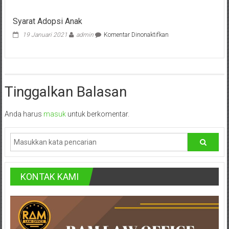
Lampung,
Pengertian
Perkara
Badung,
Syarat Adopsi Anak
Perdata
pada
19 Januari 2021
admin
Komentar Dinonaktifkan
Gianyar,
Syarat
Adopsi
Mataram,
Anak
Lombok,
Tinggalkan Balasan
Temanggung,
Anda harus
masuk
untuk berkomentar.
Sragen,
Karanganyar,
Malang,
KONTAK KAMI
Kediri,
Madiun,
Ponorogo,