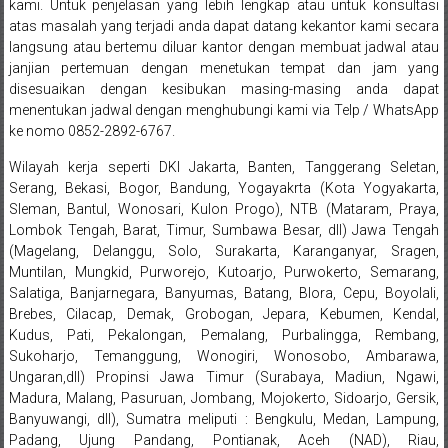
Bandung,
kami. Untuk penjelasan yang lebih lengkap atau untuk konsultasi
atas masalah yang terjadi anda dapat datang kekantor kami secara
Kendari,
langsung atau bertemu diluar kantor dengan membuat jadwal atau
janjian pertemuan dengan menetukan tempat dan jam yang
Riau,
disesuaikan dengan kesibukan masing-masing anda dapat
menentukan jadwal dengan menghubungi kami via Telp / WhatsApp
Pekanbaru,
ke nomo 0852-2892-6767.
Bengkulu,
Wilayah kerja seperti DKI Jakarta, Banten, Tanggerang Seletan,
Serang, Bekasi, Bogor, Bandung, Yogayakrta (Kota Yogyakarta,
Mukomuko,
Sleman, Bantul, Wonosari, Kulon Progo), NTB (Mataram, Praya,
Gunung
Lombok Tengah, Barat, Timur, Sumbawa Besar, dll) Jawa Tengah
(Magelang, Delanggu, Solo, Surakarta, Karanganyar, Sragen,
Kidul,
Muntilan, Mungkid, Purworejo, Kutoarjo, Purwokerto, Semarang,
Salatiga, Banjarnegara, Banyumas, Batang, Blora, Cepu, Boyolali,
Kulon
Brebes, Cilacap, Demak, Grobogan, Jepara, Kebumen, Kendal,
Kudus, Pati, Pekalongan, Pemalang, Purbalingga, Rembang,
Progo,
Sukoharjo, Temanggung, Wonogiri, Wonosobo, Ambarawa,
Ungaran,dll) Propinsi Jawa Timur (Surabaya, Madiun, Ngawi,
Balikpapan,
Madura, Malang, Pasuruan, Jombang, Mojokerto, Sidoarjo, Gersik,
Banyuwangi, dll), Sumatra meliputi : Bengkulu, Medan, Lampung,
Jakarta
Padang, Ujung Pandang, Pontianak, Aceh (NAD), Riau,