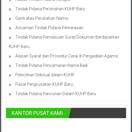
Bontang,
Tindak Pidana Perzinahan KUHP Baru
Demak,
Ganti atau Perubahan Nama
Kudus,
Ancaman Tindak Pidana Pemerasan
Depok,
Tindak Pidana Pemalsuan Surat/Dokumen Berdasarkan
Sorong,
KUHP Baru
Alasan Syarat dan Prosedur Cerai di Pengadilan Agama
Papua,
Tindak Pidana Pencemaran Nama Baik
Bekasi,
Pelecehan Seksual dalam KUHP
Pengacara
Pasal Pengrusakan KUHP Baru
Pajak,
Tindak Pidana Pencurian Dalam KUHP Baru
Pengacara
KANTOR PUSAT KAMI
Perusahaan,
Kantor