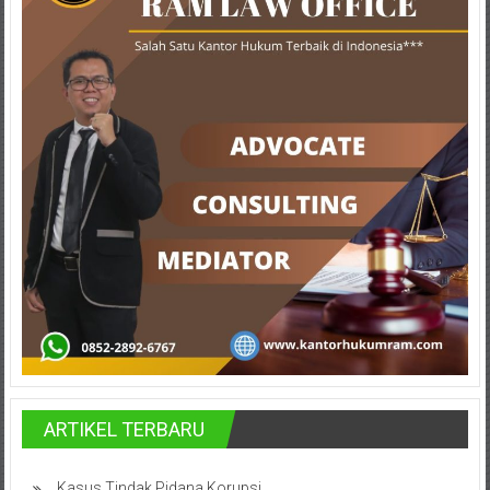
Cilacap,
Banjarnegara,
Temanggung,
Wonosobo,
Cirebon,
Karawang,
Aceh,
Medan,
Padang,
Jakarta
ARTIKEL TERBARU
Pusat,
Kasus Tindak Pidana Korupsi