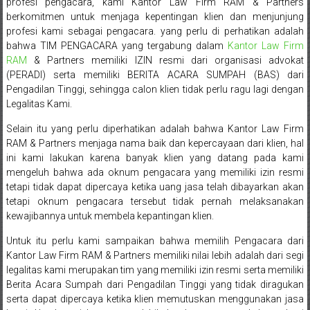
profesi pengacara, kami Kantor Law Firm RAM & Partners
Sukoharjo,
berkomitmen untuk menjaga kepentingan klien dan menjunjung
profesi kami sebagai pengacara. yang perlu di perhatikan adalah
Mungkid,
bahwa TIM PENGACARA yang tergabung dalam
Kantor Law Firm
RAM
& Partners memiliki IZIN resmi dari organisasi advokat
Purworejo,
(PERADI) serta memiliki BERITA ACARA SUMPAH (BAS) dari
Pengadilan Tinggi, sehingga calon klien tidak perlu ragu lagi dengan
Daerah
Legalitas Kami.
Istimewa
Selain itu yang perlu diperhatikan adalah bahwa Kantor Law Firm
RAM & Partners menjaga nama baik dan kepercayaan dari klien, hal
Yogyakarta,
ini kami lakukan karena banyak klien yang datang pada kami
Makassar,
mengeluh bahwa ada oknum pengacara yang memiliki izin resmi
tetapi tidak dapat dipercaya ketika uang jasa telah dibayarkan akan
Denpasar,
tetapi oknum pengacara tersebut tidak pernah melaksanakan
kewajibannya untuk membela kepantingan klien.
Salatiga,
Untuk itu perlu kami sampaikan bahwa memilih Pengacara dari
Ungaran,
Kantor Law Firm RAM & Partners memiliki nilai lebih adalah dari segi
legalitas kami merupakan tim yang memiliki izin resmi serta memiliki
Pontianak,
Berita Acara Sumpah dari Pengadilan Tinggi yang tidak diragukan
serta dapat dipercaya ketika klien memutuskan menggunakan jasa