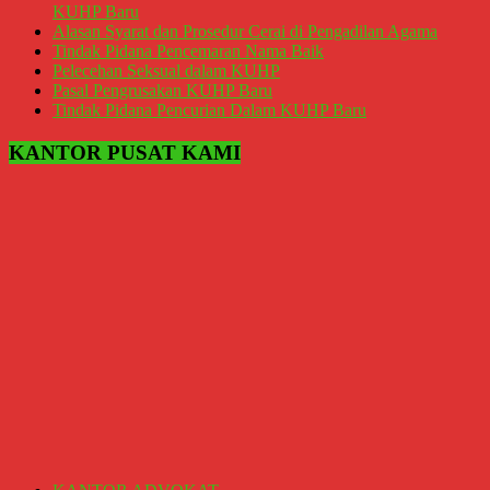
Magelang,
KUHP Baru
Solo,
Alasan Syarat dan Prosedur Cerai di Pengadilan Agama
Semarang,
Tindak Pidana Pencemaran Nama Baik
Jakarta,
Pelecehan Seksual dalam KUHP
Bali,
Pasal Pengrusakan KUHP Baru
Surabaya,
Tindak Pidana Pencurian Dalam KUHP Baru
Surakarta,
Sukoharjo,
KANTOR PUSAT KAMI
Mungkid,
Purworejo,
Daerah
Istimewa
Yogyakarta,
Makassar,
Denpasar,
Salatiga,
Ungaran,
Pontianak,
Bandung,
Kendari,
Riau,
Pekanbaru,
Bengkulu,
Mukomuko,
Gunung