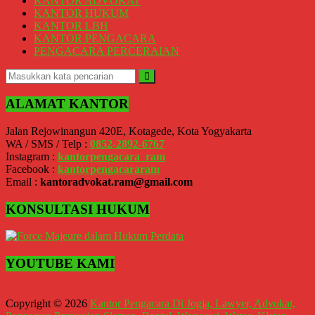
KANTOR ADVOKAT
Kidul,
KANTOR HUKUM
Kulon
KANTOR LBH
Progo,
KANTOR PENGACARA
Balikpapan,
PENGACARA PERCERAIAN
Jakarta
Pusat,
Tanggerang,
Purworejo,
ALAMAT KANTOR
Purwokerto,
Kebumen,
Tasikmalaya,
Jalan Rejowinangun 420E, Kotagede, Kota Yogyakarta
Purwodadi,
WA / SMS / Telp :
0852-2892-6767
Wonogiri,
Instagram :
kantorpengacara_ram
Pacitan,
Facebook :
kantorpengacararam
Palembang,
Email :
kantoradvokat.ram@gmail.com
Bandar
Lampung,
KONSULTASI HUKUM
Badung,
Gianyar,
Mataram,
Lombok,
YOUTUBE KAMI
Temanggung,
Sragen,
Karanganyar,
Copyright © 2026
Kantor Pengacara Di Jogja, Lawyer, Advokat,
Malang,