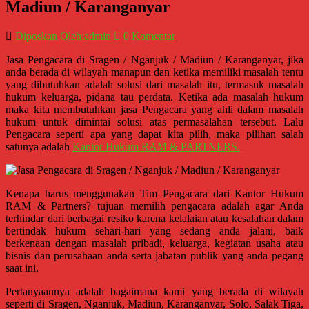
Denpasar,
Madiun / Karanganyar
Salatiga,
Ungaran,
Diposkan Oleh:admin
0 Komentar
Pontianak,
Jasa Pengacara di Sragen / Nganjuk / Madiun / Karanganyar, jika
Bandung,
anda berada di wilayah manapun dan ketika memiliki masalah tentu
Kendari,
yang dibutuhkan adalah solusi dari masalah itu, termasuk masalah
Riau,
hukum keluarga, pidana tau perdata. Ketika ada masalah hukum
Pekanbaru,
maka kita membutuhkan jasa Pengacara yang ahli dalam masalah
hukum untuk dimintai solusi atas permasalahan tersebut. Lalu
Bengkulu,
Pengacara seperti apa yang dapat kita pilih, maka pilihan salah
Mukomuko,
satunya adalah
Kantor Hukum RAM & PARTNERS.
Gunung
Kidul,
Kulon
Kenapa harus menggunakan Tim Pengacara dari Kantor Hukum
Progo,
RAM & Partners? tujuan memilih pengacara adalah agar Anda
Balikpapan,
terhindar dari berbagai resiko karena kelalaian atau kesalahan dalam
Jakarta
bertindak hukum sehari-hari yang sedang anda jalani, baik
berkenaan dengan masalah pribadi, keluarga, kegiatan usaha atau
Pusat,
bisnis dan perusahaan anda serta jabatan publik yang anda pegang
Tanggerang,
saat ini.
Purworejo,
Purwokerto,
Pertanyaannya adalah bagaimana kami yang berada di wilayah
seperti di Sragen, Nganjuk, Madiun, Karanganyar, Solo, Salak Tiga,
Kebumen,