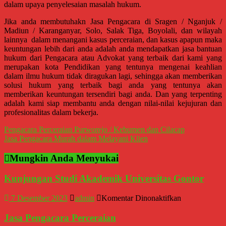
Temanggung,
dalam upaya penyelesaian masalah hukum.
Wonosobo,
Jika anda membutuhakn Jasa Pengacara di Sragen / Nganjuk /
Cirebon,
Madiun / Karanganyar, Solo, Salak Tiga, Boyolali, dan wilayah
Karawang,
lainnya dalam menangani kasus perceraian, dan kasus apapun maka
Aceh,
keuntungan lebih dari anda adalah anda mendapatkan jasa bantuan
hukum dari Pengacara atau Advokat yang terbaik dari kami yang
Medan,
merupakan kota Pendidikan yang tentunya mengenai keahlian
Padang,
dalam ilmu hukum tidak diragukan lagi, sehingga akan memberikan
Jakarta
solusi hukum yang terbaik bagi anda yang tentunya akan
Pusat,
memberikan keuntungan tersendiri bagi anda. Dan yang terpenting
adalah kami siap membantu anda dengan nilai-nilai kejujuran dan
Bontang,
profesionalitas dalam bekerja.
Demak,
Kudus,
Navigasi
Pengacara Perceraian Purworejo / Kebumen dan Cilacap
Depok,
Jasa Pengacara Murah dalam Melayani Klien
pos
Sorong,
Mungkin Anda Menyukai
Papua,
Bekasi,
Kunjungan Studi Akademik Universitas Gontor
Pengacara
Pajak,
pada
7 Desember 2023
admin
Komentar Dinonaktifkan
Pengacara
Kunjungan
Perusahaan,
Studi
Jasa Pengacara Perceraian
Akademik