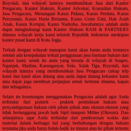
Boyolali, dan wilayah lainnya membutuhkan Jasa dari Kantor
Tasikmalaya,
Pengacara, Kantor Hukum, Kantor Advokat, Konsultan Hukum,
Purwodadi,
Jasa Pengacara, Menangani Kasus Pidana, Kasus Perdata, Kasus
Wonogiri,
Perceraian, Kasus Harta Bersama, Kasus Gono Gini, Hak Asuh
Pacitan,
Anak, Kasus Korupsi, Kasus Narkoba. Jawabannya adalah anda
dapat menghubungi kami Kantor Hukum RAM & PARTNERS
Palembang,
dimana wilayah kerja kami seluruh Republik Indonesia meskipun
Bandar
kantor pusat kami di Kota Jogja.
Lampung,
Badung,
Terkait dengan wilayah manapun kami akan bantu anda tentunya
setelah ada kesepakatan terkait penggunaan jasa bantuan hukum dari
Gianyar,
kantor kami, untuk itu anda yang berada di wilayah di Sragen,
Mataram,
Nganjuk, Madiun, Karanganyar, Solo, Salak Tiga, Boyolali, dan
Lombok,
wilayah lainnya yang membutuhkan Jasa Pengacara cukup telp
Temanggung,
kami dan kami akan datang atau anda dapat datang kekantor kami
atau dapat juga membuat perjanjian untuk bertemu dimana, kapan
Sragen,
dan sebagainya.
Karanganyar,
Malang,
Selain itu keuntungan menggunakan Pengacara adalah agar Anda
Kediri,
terhindar dari praktek – praktek penindasan hukum atau
penyalahgunaan hukum oleh pihak–pihak atau oknum-oknum yang
Madiun,
tidak bertanggung jawab baik Sipil maupun Militer (Oknum). Dan
Ponorogo,
selanjutnya agar Anda terhindar dari pemborosan waktu dan
Cilacap,
material dalam berbagai hal yang berhubungan dengan hukum
Banjarnegara,
terutama jika anda harus bolak-balik ke intansi atau ke pihak tertentu