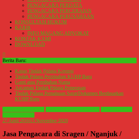
Perceraian
PENGACARA PERDATA
Sleman,
PENGACARA PERCERAIAN
PENGACARA PERUSAHAAN
Bantul,
KONSULTASI HUKUM
Wonosari,
KARIR
Wates,
INFO MAGANG ADVOKAT
Klaten,
KONTAK KAMI
Magelang,
DOWNLOAD
Solo,
Semarang,
Berita Baru:
Jakarta,
Kasus Tindak Pidana Korupsi
Bali,
Tindak Pidana Perzinahan KUHP Baru
Surabaya,
Ganti atau Perubahan Nama
Surakarta,
Ancaman Tindak Pidana Pemerasan
Sukoharjo,
Tindak Pidana Pemalsuan Surat/Dokumen Berdasarkan
Mungkid,
KUHP Baru
Purworejo,
KANTOR HUKUM
KANTOR PENGACARA
PENGACARA
Daerah
PERCERAIAN
Istimewa
27 April 2016
13 November 2020
Yogyakarta,
Jasa Pengacara di Sragen / Nganjuk /
Makassar,