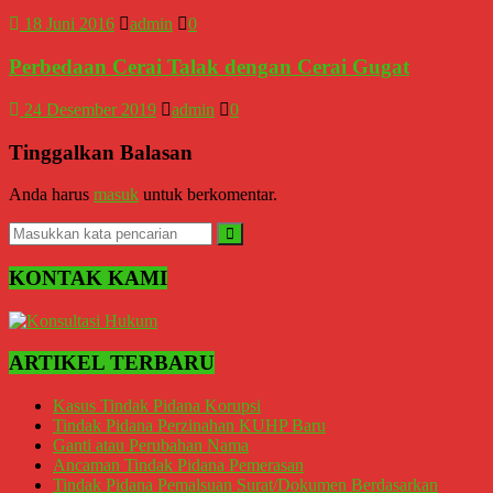
Kantor
Universitas
18 Juni 2016
admin
0
Hukum
Gontor
/
Perbedaan Cerai Talak dengan Cerai Gugat
LBH,
Law
24 Desember 2019
admin
0
Office
/
Tinggalkan Balasan
Law
Firm
Anda harus
masuk
untuk berkomentar.
Kantor
Pengacara
KONTAK KAMI
Di
Jogja,
Lawyer,
Advokat,
Pengacara
ARTIKEL TERBARU
Perceraian
Sleman,
Kasus Tindak Pidana Korupsi
Bantul,
Tindak Pidana Perzinahan KUHP Baru
Wonosari,
Ganti atau Perubahan Nama
Wates,
Ancaman Tindak Pidana Pemerasan
Klaten,
Tindak Pidana Pemalsuan Surat/Dokumen Berdasarkan