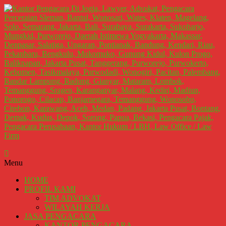
Lompat
ke
konten
Kantor
Menu
Pengacara
Di
HOME
Jogja,
PROFIL KAMI
Lawyer,
TIM ADVOKAT
WILAYAH KERJA
Advokat,
JASA PENGACARA
Pengacara
KANTOR PENGACARA