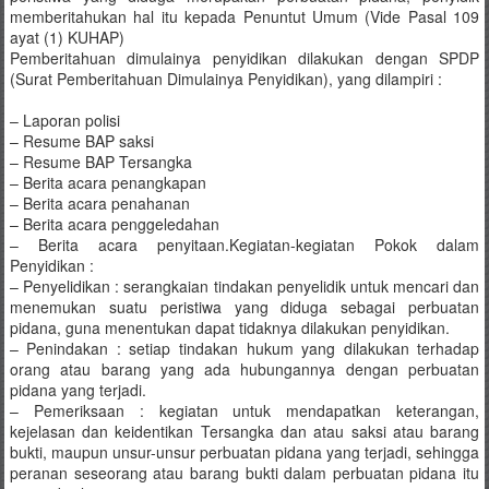
Sukoharjo,
memberitahukan hal itu kepada Penuntut Umum (Vide Pasal 109
ayat (1) KUHAP)
Pemberitahuan dimulainya penyidikan dilakukan dengan SPDP
Mungkid,
(Surat Pemberitahuan Dimulainya Penyidikan), yang dilampiri :
Purworejo,
– Laporan polisi
– Resume BAP saksi
Daerah
– Resume BAP Tersangka
– Berita acara penangkapan
Istimewa
– Berita acara penahanan
– Berita acara penggeledahan
Yogyakarta,
– Berita acara penyitaan.Kegiatan-kegiatan Pokok dalam
Penyidikan :
Makassar,
– Penyelidikan : serangkaian tindakan penyelidik untuk mencari dan
menemukan suatu peristiwa yang diduga sebagai perbuatan
Denpasar,
pidana, guna menentukan dapat tidaknya dilakukan penyidikan.
– Penindakan : setiap tindakan hukum yang dilakukan terhadap
Salatiga,
orang atau barang yang ada hubungannya dengan perbuatan
pidana yang terjadi.
Ungaran,
– Pemeriksaan : kegiatan untuk mendapatkan keterangan,
kejelasan dan keidentikan Tersangka dan atau saksi atau barang
Pontianak,
bukti, maupun unsur-unsur perbuatan pidana yang terjadi, sehingga
peranan seseorang atau barang bukti dalam perbuatan pidana itu