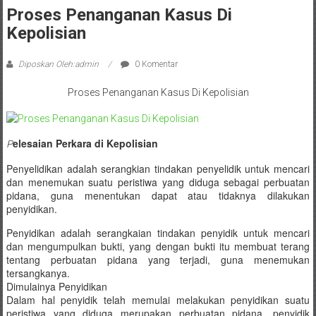
Sleman,
Proses Penanganan Kasus Di
Bantul,
Kepolisian
Wonosari,
Diposkan Oleh:admin
0 Komentar
Wates,
Proses Penanganan Kasus Di Kepolisian
Klaten,
Magelang,
elesaian Perkara di Kepolisian
P
Solo,
Penyelidikan adalah serangkian tindakan penyelidik untuk mencari
dan menemukan suatu peristiwa yang diduga sebagai perbuatan
Semarang,
pidana, guna menentukan dapat atau tidaknya dilakukan
penyidikan.
Jakarta,
Penyidikan adalah serangkaian tindakan penyidik untuk mencari
Bali,
dan mengumpulkan bukti, yang dengan bukti itu membuat terang
tentang perbuatan pidana yang terjadi, guna menemukan
Surabaya,
tersangkanya.
Dimulainya Penyidikan
Surakarta,
Dalam hal penyidik telah memulai melakukan penyidikan suatu
peristiwa yang diduga merupakan perbuatan pidana, penyidik