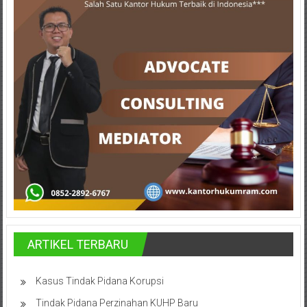
Cilacap,
Banjarnegara,
Temanggung,
Wonosobo,
Cirebon,
Karawang,
Aceh,
Medan,
Padang,
ARTIKEL TERBARU
Jakarta
Pusat,
Kasus Tindak Pidana Korupsi
Tindak Pidana Perzinahan KUHP Baru