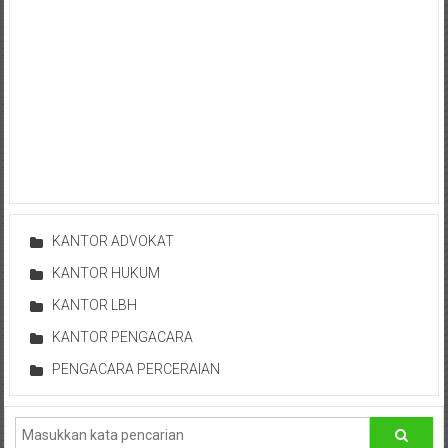
Hukum
/
LBH,
Law
Office
/
KANTOR ADVOKAT
Law
KANTOR HUKUM
Firm
KANTOR LBH
Kantor
KANTOR PENGACARA
Pengacara
PENGACARA PERCERAIAN
Di
Jogja,
Lawyer,