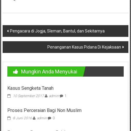
Pusat,
Tanggerang,
Purworejo,
Navigasi
Pengacara di Jogja, Sleman, Bantul, dan Sekitarnya
pos
Purwokerto,
Penanganan Kasus Pidana Di Kejaksaan
Kebumen,
Tasikmalaya,
Mungkin Anda Menyukai
Purwodadi,
Wonogiri,
Kasus Sengketa Tanah
Pacitan,
10 September 2017
admin
1
Palembang,
Proses Perceraian Bagi Non Muslim
Bandar
8 Juni 2016
admin
0