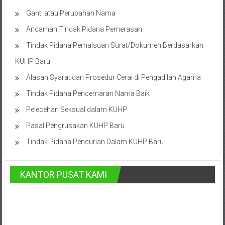
Bontang,
Ganti atau Perubahan Nama
Demak,
Ancaman Tindak Pidana Pemerasan
Kudus,
Tindak Pidana Pemalsuan Surat/Dokumen Berdasarkan
Depok,
KUHP Baru
Sorong,
Alasan Syarat dan Prosedur Cerai di Pengadilan Agama
Tindak Pidana Pencemaran Nama Baik
Papua,
Pelecehan Seksual dalam KUHP
Bekasi,
Pasal Pengrusakan KUHP Baru
Pengacara
Tindak Pidana Pencurian Dalam KUHP Baru
Pajak,
KANTOR PUSAT KAMI
Pengacara
Perusahaan,
Kantor