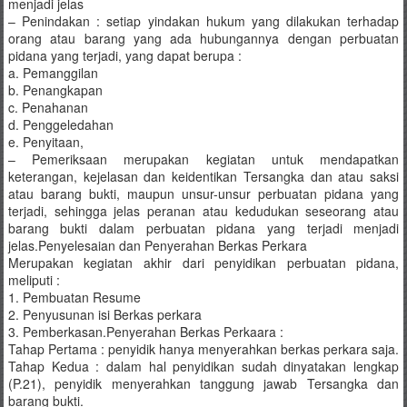
Bandung,
menjadi jelas
– Penindakan : setiap yindakan hukum yang dilakukan terhadap
Kendari,
orang atau barang yang ada hubungannya dengan perbuatan
pidana yang terjadi, yang dapat berupa :
Riau,
a. Pemanggilan
b. Penangkapan
Pekanbaru,
c. Penahanan
d. Penggeledahan
Bengkulu,
e. Penyitaan,
– Pemeriksaan merupakan kegiatan untuk mendapatkan
Mukomuko,
keterangan, kejelasan dan keidentikan Tersangka dan atau saksi
atau barang bukti, maupun unsur-unsur perbuatan pidana yang
Gunung
terjadi, sehingga jelas peranan atau kedudukan seseorang atau
barang bukti dalam perbuatan pidana yang terjadi menjadi
Kidul,
jelas.Penyelesaian dan Penyerahan Berkas Perkara
Merupakan kegiatan akhir dari penyidikan perbuatan pidana,
Kulon
meliputi :
1. Pembuatan Resume
2. Penyusunan isi Berkas perkara
Progo,
3. Pemberkasan.Penyerahan Berkas Perkaara :
Tahap Pertama : penyidik hanya menyerahkan berkas perkara saja.
Balikpapan,
Tahap Kedua : dalam hal penyidikan sudah dinyatakan lengkap
(P.21), penyidik menyerahkan tanggung jawab Tersangka dan
Jakarta
barang bukti.