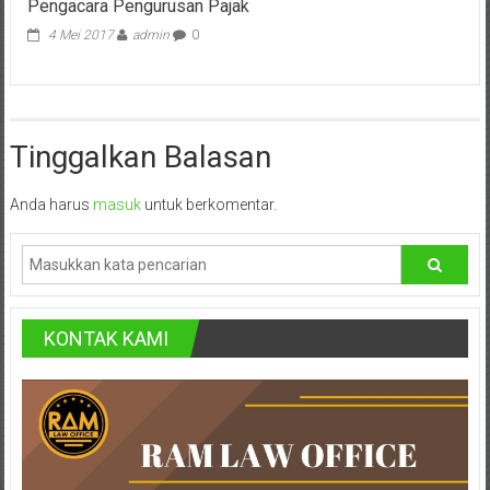
Lampung,
Pengacara Pengurusan Pajak
4 Mei 2017
admin
0
Badung,
Gianyar,
Mataram,
Tinggalkan Balasan
Lombok,
Anda harus
masuk
untuk berkomentar.
Temanggung,
Sragen,
Karanganyar,
Malang,
KONTAK KAMI
Kediri,
Madiun,
Ponorogo,