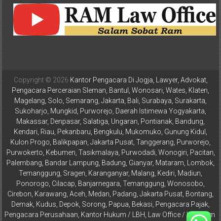
Pusat,
Tanggerang,
Purworejo,
Purwokerto,
Kebumen,
Tasikmalaya,
Copyright © 2026
Kantor Pengacara Di Jogja, Lawyer, Advokat,
Purwodadi,
Pengacara Perceraian Sleman, Bantul, Wonosari, Wates, Klaten,
Wonogiri,
Magelang, Solo, Semarang, Jakarta, Bali, Surabaya, Surakarta,
Pacitan,
Sukoharjo, Mungkid, Purworejo, Daerah Istimewa Yogyakarta,
Palembang,
Makassar, Denpasar, Salatiga, Ungaran, Pontianak, Bandung,
Bandar
Kendari, Riau, Pekanbaru, Bengkulu, Mukomuko, Gunung Kidul,
Lampung,
Kulon Progo, Balikpapan, Jakarta Pusat, Tanggerang, Purworejo,
Badung,
Purwokerto, Kebumen, Tasikmalaya, Purwodadi, Wonogiri, Pacitan,
Palembang, Bandar Lampung, Badung, Gianyar, Mataram, Lombok,
Gianyar,
Temanggung, Sragen, Karanganyar, Malang, Kediri, Madiun,
Mataram,
Ponorogo, Cilacap, Banjarnegara, Temanggung, Wonosobo,
Lombok,
Cirebon, Karawang, Aceh, Medan, Padang, Jakarta Pusat, Bontang,
Temanggung,
Demak, Kudus, Depok, Sorong, Papua, Bekasi, Pengacara Pajak,
Sragen,
Pengacara Perusahaan, Kantor Hukum / LBH, Law Office / Law Firm
.