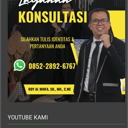
Istimewa
Yogyakarta,
Makassar,
Denpasar,
Salatiga,
Ungaran,
Pontianak,
Bandung,
Kendari,
Riau,
Pekanbaru,
Bengkulu,
Mukomuko,
Gunung
Kidul,
Kulon
Progo,
YOUTUBE KAMI
Balikpapan,
Jakarta