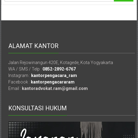
Advokat,
Pengacara
Perceraian
Sleman,
Bantul,
Wonosari,
ALAMAT KANTOR
Wates,
Klaten,
Magelang,
Jalan Rejowinangun 420E, Kotagede, Kota Yogyakarta
Solo,
WA / SMS / Telp :
0852-2892-6767
Semarang,
Instagram :
kantorpengacara_ram
Facebook :
kantorpengacararam
Jakarta,
Email :
kantoradvokat.ram@gmail.com
Bali,
Surabaya,
Surakarta,
KONSULTASI HUKUM
Sukoharjo,
Mungkid,
Purworejo,
Daerah