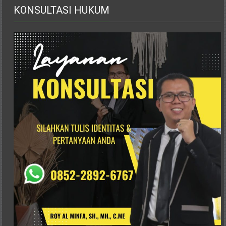
KONSULTASI HUKUM
Pusat,
Tanggerang,
Purworejo,
Purwokerto,
Kebumen,
Tasikmalaya,
Purwodadi,
Wonogiri,
Pacitan,
Palembang,
Bandar
Lampung,
Badung,
Gianyar,
Mataram,
Lombok,
Temanggung,
Sragen,