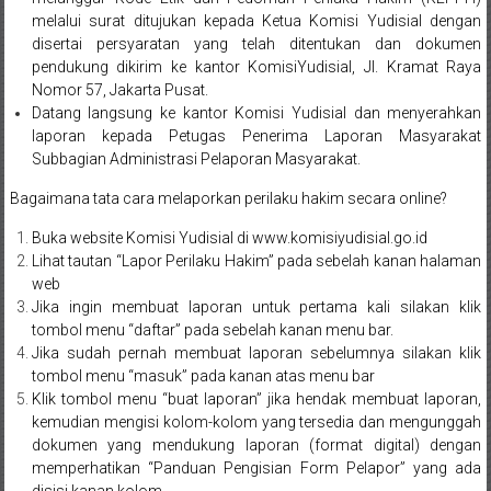
Bandung,
melalui surat ditujukan kepada Ketua Komisi Yudisial dengan
Kendari,
disertai persyaratan yang telah ditentukan dan dokumen
pendukung dikirim ke kantor KomisiYudisial, Jl. Kramat Raya
Riau,
Nomor 57, Jakarta Pusat.
Datang langsung ke kantor Komisi Yudisial dan menyerahkan
Pekanbaru,
laporan kepada Petugas Penerima Laporan Masyarakat
Subbagian Administrasi Pelaporan Masyarakat.
Bengkulu,
Bagaimana tata cara melaporkan perilaku hakim secara online?
Mukomuko,
Buka website Komisi Yudisial di
www.komisiyudisial.go.id
Gunung
Lihat tautan “Lapor Perilaku Hakim” pada sebelah kanan halaman
web
Kidul,
Jika ingin membuat laporan untuk pertama kali silakan klik
tombol menu “daftar” pada sebelah kanan menu bar.
Kulon
Jika sudah pernah membuat laporan sebelumnya silakan klik
tombol menu “masuk” pada kanan atas menu bar
Progo,
Klik tombol menu “buat laporan” jika hendak membuat laporan,
Balikpapan,
kemudian mengisi kolom-kolom yang tersedia dan mengunggah
dokumen yang mendukung laporan (format digital) dengan
Jakarta
memperhatikan “Panduan Pengisian Form Pelapor” yang ada