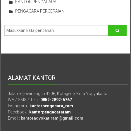
KANTOR PENGACARA
Istimewa
Yogyakarta,
PENGACARA PERCERAIAN
Makassar,
Denpasar,
Salatiga,
Ungaran,
Pontianak,
Bandung,
Kendari,
Riau,
Pekanbaru,
ALAMAT KANTOR
Bengkulu,
Mukomuko,
Jalan Rejowinangun 420E, Kotagede, Kota Yogyakarta
Gunung
WA / SMS / Telp :
0852-2892-6767
Kidul,
Instagram :
kantorpengacara_ram
Kulon
Facebook :
kantorpengacararam
Progo,
Email :
kantoradvokat.ram@gmail.com
Balikpapan,
Jakarta