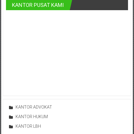
Advokat,
KANTOR PUSAT KAMI
Pengacara
Perceraian
Sleman,
Bantul,
Wonosari,
Wates,
Klaten,
Magelang,
Solo,
Semarang,
Jakarta,
Bali,
Surabaya,
Surakarta,
KANTOR ADVOKAT
Sukoharjo,
Mungkid,
KANTOR HUKUM
Purworejo,
KANTOR LBH
Daerah