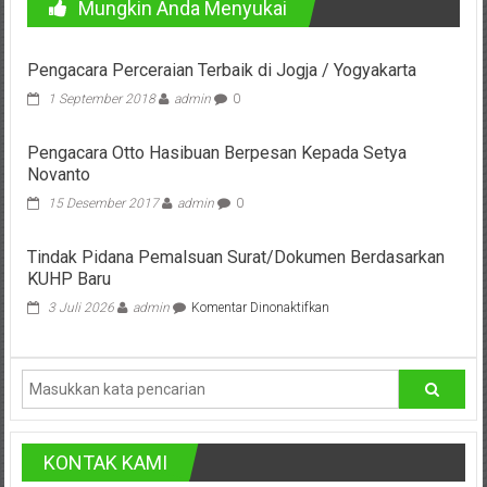
Mungkin Anda Menyukai
Cilacap,
Banjarnegara,
Pengacara Perceraian Terbaik di Jogja / Yogyakarta
1 September 2018
admin
0
Temanggung,
Wonosobo,
Pengacara Otto Hasibuan Berpesan Kepada Setya
Novanto
Cirebon,
15 Desember 2017
admin
0
Karawang,
Tindak Pidana Pemalsuan Surat/Dokumen Berdasarkan
Aceh,
KUHP Baru
pada
3 Juli 2026
admin
Komentar Dinonaktifkan
Medan,
Tindak
Pidana
Padang,
Pemalsuan
Surat/Dokumen
Jakarta
Berdasarkan
KUHP
Pusat,
Baru
KONTAK KAMI