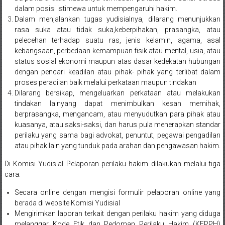
Sukoharjo,
dalam posisi istimewa untuk mempengaruhi hakim.
Dalam menjalankan tugas yudisialnya, dilarang menunjukkan
Mungkid,
rasa suka atau tidak suka,keberpihakan, prasangka, atau
pelecehan terhadap suatu ras, jenis kelamin, agama, asal
Purworejo,
kebangsaan, perbedaan kemampuan fisik atau mental, usia, atau
status sosial ekonomi maupun atas dasar kedekatan hubungan
Daerah
dengan pencari keadilan atau pihak- pihak yang terlibat dalam
proses peradilan baik melalui perkataan maupun tindakan
Istimewa
Dilarang bersikap, mengeluarkan perkataan atau melakukan
tindakan lainyang dapat menimbulkan kesan memihak,
Yogyakarta,
berprasangka, mengancam, atau menyudutkan para pihak atau
Makassar,
kuasanya, atau saksi-saksi, dan harus pula menerapkan standar
perilaku yang sama bagi advokat, penuntut, pegawai pengadilan
Denpasar,
atau pihak lain yang tunduk pada arahan dan pengawasan hakim.
Salatiga,
Di Komisi Yudisial Pelaporan perilaku hakim dilakukan melalui tiga
cara:
Ungaran,
Secara online dengan mengisi formulir pelaporan online yang
Pontianak,
berada di website Komisi Yudisial
Mengirimkan laporan terkait dengan perilaku hakim yang diduga
melanggar Kode Etik dan Pedoman Perilaku Hakim (KEPPH)