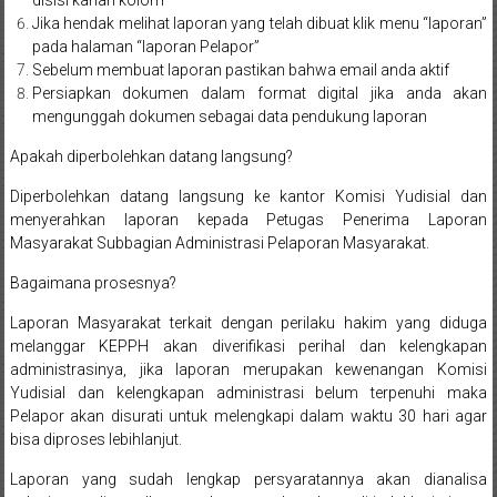
disisi kanan kolom
Pusat,
Jika hendak melihat laporan yang telah dibuat klik menu “laporan”
pada halaman “laporan Pelapor”
Tanggerang,
Sebelum membuat laporan pastikan bahwa email anda aktif
Persiapkan dokumen dalam format digital jika anda akan
Purworejo,
mengunggah dokumen sebagai data pendukung laporan
Purwokerto,
Apakah diperbolehkan datang langsung?
Kebumen,
Diperbolehkan datang langsung ke kantor Komisi Yudisial dan
menyerahkan laporan kepada Petugas Penerima Laporan
Tasikmalaya,
Masyarakat Subbagian Administrasi Pelaporan Masyarakat.
Purwodadi,
Bagaimana prosesnya?
Wonogiri,
Laporan Masyarakat terkait dengan perilaku hakim yang diduga
melanggar KEPPH akan diverifikasi perihal dan kelengkapan
Pacitan,
administrasinya, jika laporan merupakan kewenangan Komisi
Yudisial dan kelengkapan administrasi belum terpenuhi maka
Palembang,
Pelapor akan disurati untuk melengkapi dalam waktu 30 hari agar
bisa diproses lebihlanjut.
Bandar
Laporan yang sudah lengkap persyaratannya akan dianalisa