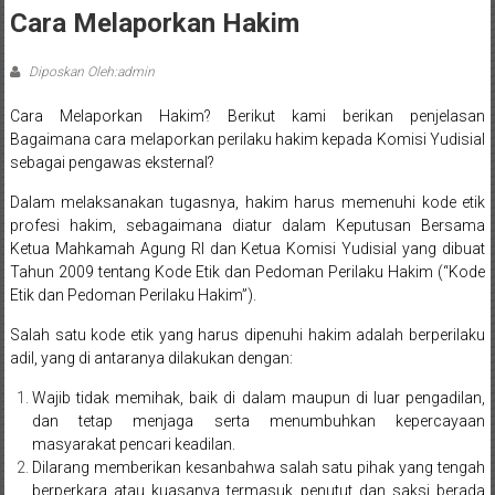
Sleman,
Cara Melaporkan Hakim
Bantul,
Diposkan Oleh:admin
Wonosari,
Cara Melaporkan Hakim? Berikut kami berikan penjelasan
Wates,
Bagaimana cara melaporkan perilaku hakim kepada Komisi Yudisial
sebagai pengawas eksternal?
Klaten,
Dalam melaksanakan tugasnya, hakim harus memenuhi kode etik
Magelang,
profesi hakim, sebagaimana diatur dalam Keputusan Bersama
Ketua Mahkamah Agung RI dan Ketua Komisi Yudisial yang dibuat
Solo,
Tahun 2009 tentang Kode Etik dan Pedoman Perilaku Hakim (“Kode
Semarang,
Etik dan Pedoman Perilaku Hakim”).
Salah satu kode etik yang harus dipenuhi hakim adalah berperilaku
Jakarta,
adil, yang di antaranya dilakukan dengan:
Bali,
Wajib tidak memihak, baik di dalam maupun di luar pengadilan,
dan tetap menjaga serta menumbuhkan kepercayaan
Surabaya,
masyarakat pencari keadilan.
Surakarta,
Dilarang memberikan kesanbahwa salah satu pihak yang tengah
berperkara atau kuasanya termasuk penutut dan saksi berada