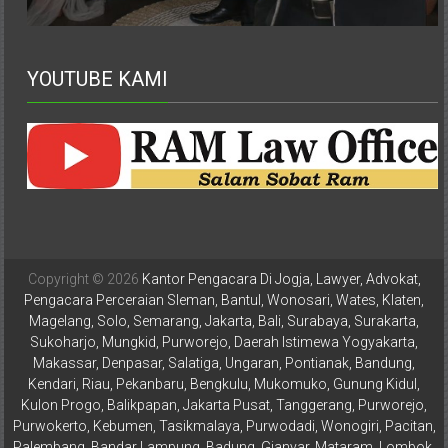
Karanganyar,
Malang,
Kediri,
YOUTUBE KAMI
Madiun,
Ponorogo,
Cilacap,
Banjarnegara,
Temanggung,
Wonosobo,
Cirebon,
Karawang,
Aceh,
Copyright © 2026
Kantor Pengacara Di Jogja, Lawyer, Advokat,
Medan,
Pengacara Perceraian Sleman, Bantul, Wonosari, Wates, Klaten,
Padang,
Magelang, Solo, Semarang, Jakarta, Bali, Surabaya, Surakarta,
Jakarta
Sukoharjo, Mungkid, Purworejo, Daerah Istimewa Yogyakarta,
Makassar, Denpasar, Salatiga, Ungaran, Pontianak, Bandung,
Pusat,
Kendari, Riau, Pekanbaru, Bengkulu, Mukomuko, Gunung Kidul,
Bontang,
Kulon Progo, Balikpapan, Jakarta Pusat, Tanggerang, Purworejo,
Demak,
Purwokerto, Kebumen, Tasikmalaya, Purwodadi, Wonogiri, Pacitan,
Kudus,
Palembang, Bandar Lampung, Badung, Gianyar, Mataram, Lombok,