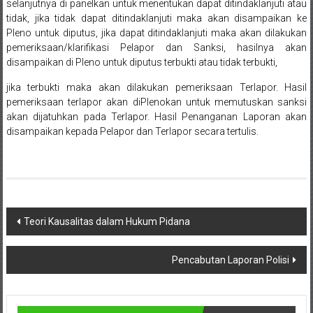
Lampung,
selanjutnya di panelkan untuk menentukan dapat ditindaklanjuti atau
tidak, jika tidak dapat ditindaklanjuti maka akan disampaikan ke
Badung,
Pleno untuk diputus, jika dapat ditindaklanjuti maka akan dilakukan
pemeriksaan/klarifikasi Pelapor dan Sanksi, hasilnya akan
Gianyar,
disampaikan di Pleno untuk diputus terbukti atau tidak terbukti,
Mataram,
jika terbukti maka akan dilakukan pemeriksaan Terlapor. Hasil
pemeriksaan terlapor akan diPlenokan untuk memutuskan sanksi
Lombok,
akan dijatuhkan pada Terlapor. Hasil Penanganan Laporan akan
disampaikan kepada Pelapor dan Terlapor secara tertulis.
Temanggung,
Sragen,
Karanganyar,
Navigasi
Malang,
Teori Kausalitas dalam Hukum Pidana
pos
Kediri,
Pencabutan Laporan Polisi
Madiun,
Ponorogo,