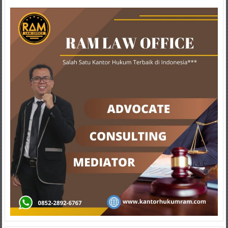
Bontang,
Demak,
Kudus,
Depok,
Sorong,
Papua,
Bekasi,
Pengacara
Pajak,
Pengacara
Perusahaan,
Kantor