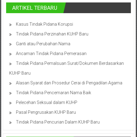
Hukum
ARTIKEL TERBARU
/
Kasus Tindak Pidana Korupsi
LBH,
Tindak Pidana Perzinahan KUHP Baru
Law
Ganti atau Perubahan Nama
Office
Ancaman Tindak Pidana Pemerasan
Tindak Pidana Pemalsuan Surat/Dokumen Berdasarkan
/
KUHP Baru
Law
Alasan Syarat dan Prosedur Cerai di Pengadilan Agama
Firm
Tindak Pidana Pencemaran Nama Baik
Kantor
Pelecehan Seksual dalam KUHP
Pengacara
Pasal Pengrusakan KUHP Baru
Di
Tindak Pidana Pencurian Dalam KUHP Baru
Jogja,
Lawyer,