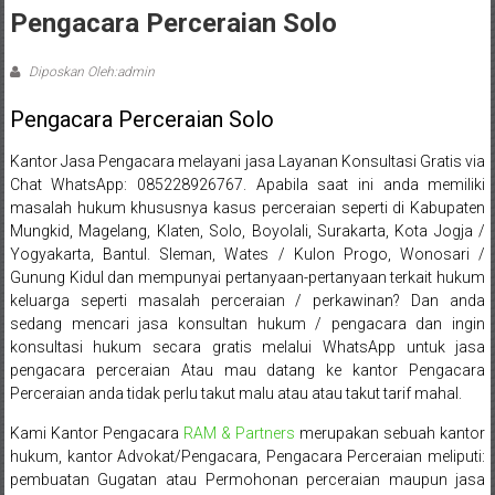
Sleman,
Pengacara Perceraian Solo
Bantul,
Diposkan Oleh:admin
Wonosari,
Pengacara Perceraian Solo
Wates,
Kantor Jasa Pengacara melayani jasa Layanan Konsultasi Gratis via
Klaten,
Chat
WhatsApp: 085228926767
. Apabila saat ini anda memiliki
Magelang,
masalah hukum khususnya kasus perceraian seperti di Kabupaten
Mungkid, Magelang, Klaten, Solo, Boyolali, Surakarta, Kota Jogja /
Solo,
Yogyakarta, Bantul. Sleman, Wates / Kulon Progo, Wonosari /
Gunung Kidul dan mempunyai pertanyaan-pertanyaan terkait hukum
Semarang,
keluarga seperti masalah perceraian / perkawinan? Dan anda
sedang mencari jasa konsultan hukum / pengacara dan ingin
Jakarta,
konsultasi hukum secara gratis melalui WhatsApp untuk jasa
pengacara perceraian Atau mau datang ke kantor Pengacara
Bali,
Perceraian anda tidak perlu takut malu atau atau takut tarif mahal.
Surabaya,
Kami Kantor Pengacara
RAM & Partners
merupakan sebuah kantor
hukum, kantor Advokat/Pengacara, Pengacara Perceraian meliputi:
Surakarta,
pembuatan Gugatan atau Permohonan perceraian maupun jasa