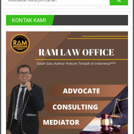
Lampung,
Badung,
KONTAK KAMI
Gianyar,
Mataram,
Lombok,
Temanggung,
Sragen,
Karanganyar,
Malang,
Kediri,
Madiun,
Ponorogo,