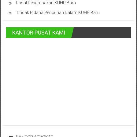
Bontang,
Pasal Pengrusakan KUHP Baru
Demak,
Tindak Pidana Pencurian Dalam KUHP Baru
Kudus,
KANTOR PUSAT KAMI
Depok,
Sorong,
Papua,
Bekasi,
Pengacara
Pajak,
Pengacara
Perusahaan,
Kantor
KANTOR ADVOKAT