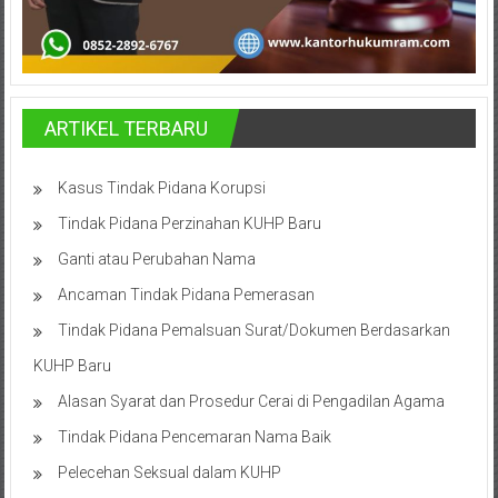
Cilacap,
Banjarnegara,
Temanggung,
ARTIKEL TERBARU
Wonosobo,
Kasus Tindak Pidana Korupsi
Cirebon,
Tindak Pidana Perzinahan KUHP Baru
Karawang,
Ganti atau Perubahan Nama
Aceh,
Ancaman Tindak Pidana Pemerasan
Medan,
Tindak Pidana Pemalsuan Surat/Dokumen Berdasarkan
Padang,
KUHP Baru
Alasan Syarat dan Prosedur Cerai di Pengadilan Agama
Jakarta
Tindak Pidana Pencemaran Nama Baik
Pusat,
Pelecehan Seksual dalam KUHP