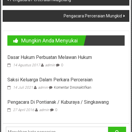
Pusat,
pos
Tanggerang,
Pengacara Perceraian Mungkid
Purworejo,
Purwokerto,
Mungkin Anda Menyukai
Kebumen,
Dasar Hukum Perbuatan Melawan Hukum
Tasikmalaya,
14 Agustus 2017
admin
0
Purwodadi,
Saksi Keluarga Dalam Perkara Perceraian
Wonogiri,
pada
14 Juli 2021
admin
Komentar Dinonaktifkan
Saksi
Pacitan,
Keluarga
Pengacara Di Pontianak / Kuburaya / Singkawang
Dalam
Palembang,
Perkara
27 April 2016
admin
0
Perceraian
Bandar