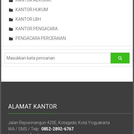
Hukum
KANTOR HUKUM
/
KANTOR LBH
LBH,
KANTOR PENGACARA
PENGACARA PERCERAIAN
Law
Office
/
Law
Firm
Kantor
ALAMAT KANTOR
Pengacara
Di
Jogja,
Jalan Rejowinangun 420E, Kotagede, Kota Yogyakarta
Lawyer,
WA / SMS / Telp :
0852-2892-6767