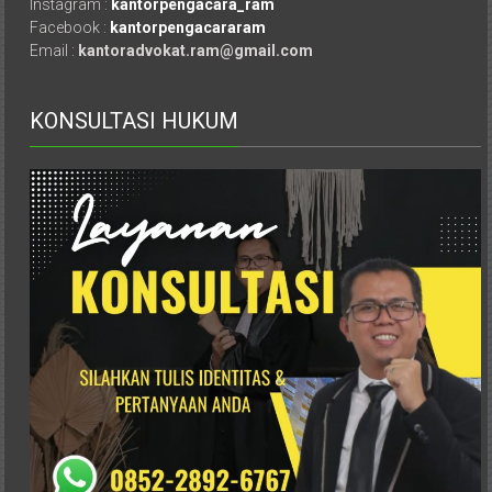
Instagram :
kantorpengacara_ram
Advokat,
Facebook :
kantorpengacararam
Pengacara
Email :
kantoradvokat.ram@gmail.com
Perceraian
Sleman,
Bantul,
KONSULTASI HUKUM
Wonosari,
Wates,
Klaten,
Magelang,
Solo,
Semarang,
Jakarta,
Bali,
Surabaya,
Surakarta,
Sukoharjo,
Mungkid,
Purworejo,
Daerah