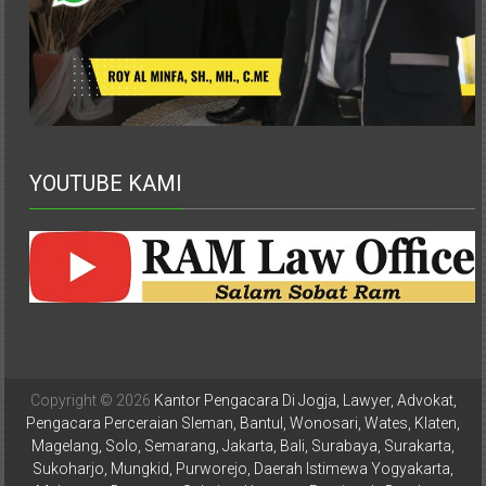
Istimewa
Yogyakarta,
Makassar,
Denpasar,
Salatiga,
Ungaran,
Pontianak,
YOUTUBE KAMI
Bandung,
Kendari,
Riau,
Pekanbaru,
Bengkulu,
Mukomuko,
Gunung
Kidul,
Copyright © 2026
Kantor Pengacara Di Jogja, Lawyer, Advokat,
Kulon
Pengacara Perceraian Sleman, Bantul, Wonosari, Wates, Klaten,
Progo,
Magelang, Solo, Semarang, Jakarta, Bali, Surabaya, Surakarta,
Balikpapan,
Sukoharjo, Mungkid, Purworejo, Daerah Istimewa Yogyakarta,
Jakarta