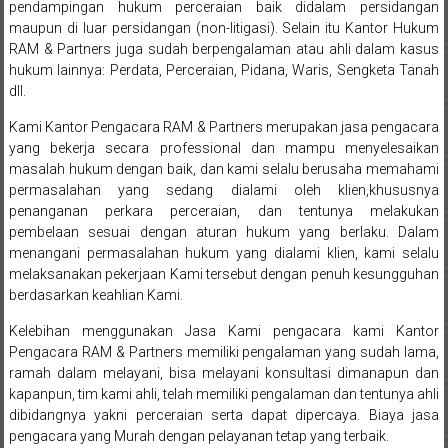
pendampingan hukum perceraian baik didalam persidangan
Sukoharjo,
maupun di luar persidangan (non-litigasi). Selain itu Kantor Hukum
RAM & Partners juga sudah berpengalaman atau ahli dalam kasus
Mungkid,
hukum lainnya: Perdata, Perceraian, Pidana, Waris, Sengketa Tanah
Purworejo,
dll.
Kami Kantor Pengacara RAM & Partners merupakan jasa pengacara
Daerah
yang bekerja secara professional dan mampu menyelesaikan
Istimewa
masalah hukum dengan baik, dan kami selalu berusaha memahami
permasalahan yang sedang dialami oleh klien,khususnya
Yogyakarta,
penanganan perkara perceraian, dan tentunya melakukan
pembelaan sesuai dengan aturan hukum yang berlaku. Dalam
Makassar,
menangani permasalahan hukum yang dialami klien, kami selalu
melaksanakan pekerjaan Kami tersebut dengan penuh kesungguhan
Denpasar,
berdasarkan keahlian Kami.
Salatiga,
Kelebihan menggunakan Jasa Kami pengacara kami Kantor
Pengacara RAM & Partners memiliki pengalaman yang sudah lama,
Ungaran,
ramah dalam melayani, bisa melayani konsultasi dimanapun dan
kapanpun, tim kami ahli, telah memiliki pengalaman dan tentunya ahli
Pontianak,
dibidangnya yakni perceraian serta dapat dipercaya. Biaya jasa
pengacara yang Murah dengan pelayanan tetap yang terbaik.