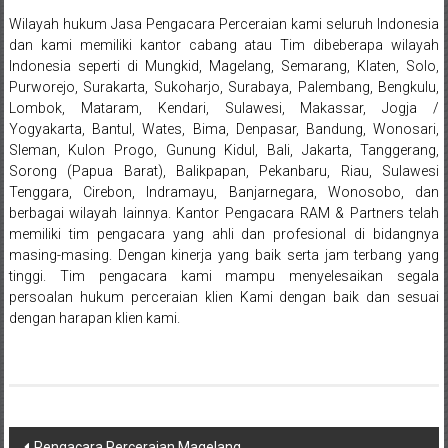
Bandung,
Wilayah hukum Jasa Pengacara Perceraian kami seluruh Indonesia
Kendari,
dan kami memiliki kantor cabang atau Tim dibeberapa wilayah
Indonesia seperti di Mungkid, Magelang, Semarang, Klaten, Solo,
Riau,
Purworejo, Surakarta, Sukoharjo, Surabaya, Palembang, Bengkulu,
Lombok, Mataram, Kendari, Sulawesi, Makassar, Jogja /
Pekanbaru,
Yogyakarta, Bantul, Wates, Bima, Denpasar, Bandung, Wonosari,
Bengkulu,
Sleman, Kulon Progo, Gunung Kidul, Bali, Jakarta, Tanggerang,
Sorong (Papua Barat), Balikpapan, Pekanbaru, Riau, Sulawesi
Mukomuko,
Tenggara, Cirebon, Indramayu, Banjarnegara, Wonosobo, dan
berbagai wilayah lainnya. Kantor Pengacara RAM & Partners telah
Gunung
memiliki tim pengacara yang ahli dan profesional di bidangnya
masing-masing. Dengan kinerja yang baik serta jam terbang yang
Kidul,
tinggi. Tim pengacara kami mampu menyelesaikan segala
persoalan hukum perceraian klien Kami dengan baik dan sesuai
Kulon
dengan harapan klien kami.
Progo,
Balikpapan,
Jakarta
Navigasi
Pengacara Perceraian Magelang