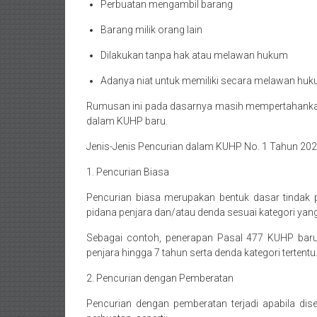
Perbuatan mengambil barang
Pekanbaru,
Barang milik orang lain
Bengkulu,
Dilakukan tanpa hak atau melawan hukum
Mukomuko,
Adanya niat untuk memiliki secara melawan hu
Gunung
Rumusan ini pada dasarnya masih mempertahankan
Kidul,
dalam KUHP baru.
Kulon
Jenis-Jenis Pencurian dalam KUHP No. 1 Tahun 20
1. Pencurian Biasa
Progo,
Pencurian biasa merupakan bentuk dasar tindak p
Balikpapan,
pidana penjara dan/atau denda sesuai kategori yan
Jakarta
Sebagai contoh, penerapan Pasal 477 KUHP baru
penjara hingga 7 tahun serta denda kategori tertentu
Pusat,
2. Pencurian dengan Pemberatan
Tanggerang,
Pencurian dengan pemberatan terjadi apabila dise