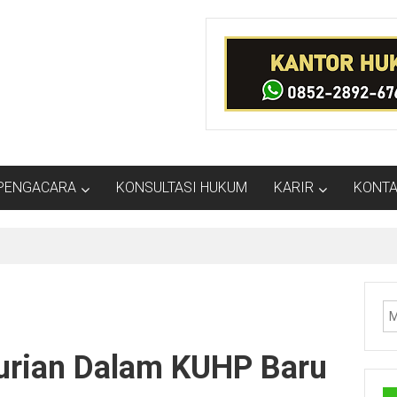
PENGACARA
KONSULTASI HUKUM
KARIR
KONTA
UHP Baru
urian Dalam KUHP Baru