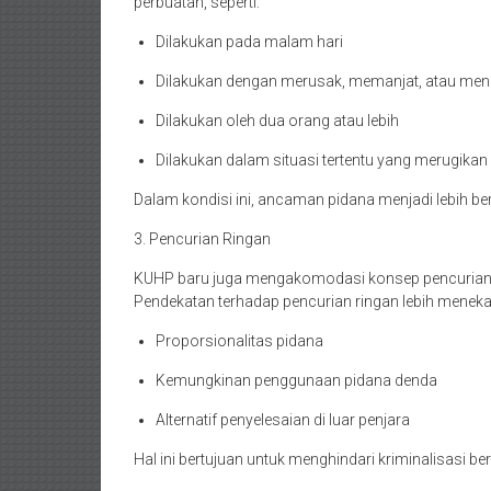
Purworejo,
perbuatan, seperti:
Purwokerto,
Dilakukan pada malam hari
Kebumen,
Dilakukan dengan merusak, memanjat, atau men
Tasikmalaya,
Dilakukan oleh dua orang atau lebih
Dilakukan dalam situasi tertentu yang merugikan
Purwodadi,
Dalam kondisi ini, ancaman pidana menjadi lebih be
Wonogiri,
3. Pencurian Ringan
Pacitan,
KUHP baru juga mengakomodasi konsep pencurian ring
Palembang,
Pendekatan terhadap pencurian ringan lebih menek
Bandar
Proporsionalitas pidana
Lampung,
Kemungkinan penggunaan pidana denda
Badung,
Alternatif penyelesaian di luar penjara
Hal ini bertujuan untuk menghindari kriminalisasi b
Gianyar,