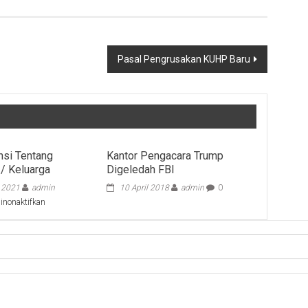
Pasal Pengrusakan KUHP Baru
nsi Tentang
Kantor Pengacara Trump
 / Keluarga
Digeledah FBI
i 2021
admin
10 April 2018
admin
0
pada
inonaktifkan
Yurisprudensi
Tentang
Perceraian
/
Keluarga