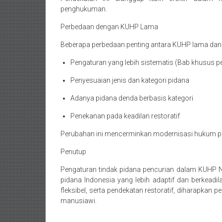
Temanggung,
penghukuman.
Wonosobo,
Perbedaan dengan KUHP Lama
Cirebon,
Beberapa perbedaan penting antara KUHP lama dan 
Karawang,
Pengaturan yang lebih sistematis (Bab khusus p
Aceh,
Penyesuaian jenis dan kategori pidana
Medan,
Adanya pidana denda berbasis kategori
Padang,
Penekanan pada keadilan restoratif
Jakarta
Perubahan ini mencerminkan modernisasi hukum pi
Pusat,
Penutup
Pengaturan tindak pidana pencurian dalam KUH
Bontang,
pidana Indonesia yang lebih adaptif dan berkeadil
Demak,
fleksibel, serta pendekatan restoratif, diharapkan 
manusiawi.
Kudus,