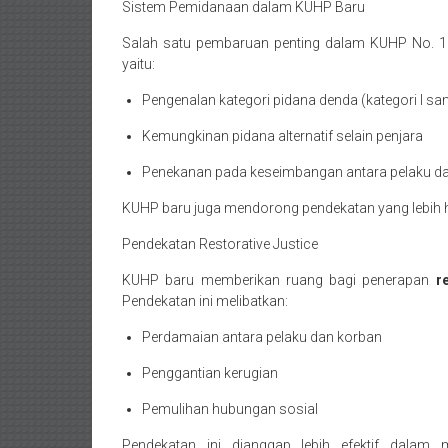
Sistem Pemidanaan dalam KUHP Baru
Mataram,
Salah satu pembaruan penting dalam KUHP No. 1 
Lombok,
yaitu:
Temanggung,
Pengenalan kategori pidana denda (kategori I sam
Sragen,
Kemungkinan pidana alternatif selain penjara
Karanganyar,
Penekanan pada keseimbangan antara pelaku d
Malang,
KUHP baru juga mendorong pendekatan yang lebih
Pendekatan Restorative Justice
Kediri,
KUHP baru memberikan ruang bagi penerapan
r
Madiun,
Pendekatan ini melibatkan:
Ponorogo,
Perdamaian antara pelaku dan korban
Cilacap,
Penggantian kerugian
Banjarnegara,
Pemulihan hubungan sosial
Pendekatan ini dianggap lebih efektif dalam 