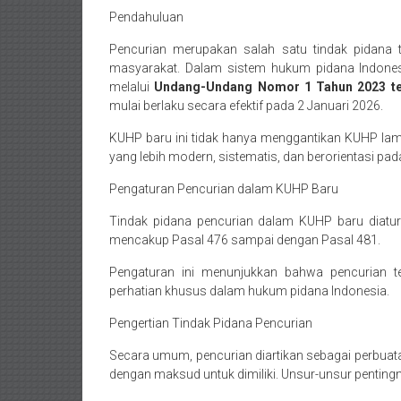
Purworejo,
Pendahuluan
Daerah
Pencurian merupakan salah satu tindak pidana t
Istimewa
masyarakat. Dalam sistem hukum pidana Indone
melalui
Undang-Undang Nomor 1 Tahun 2023 te
Yogyakarta,
mulai berlaku secara efektif pada 2 Januari 2026.
Makassar,
KUHP baru ini tidak hanya menggantikan KUHP lama
yang lebih modern, sistematis, dan berorientasi pad
Denpasar,
Pengaturan Pencurian dalam KUHP Baru
Salatiga,
Tindak pidana pencurian dalam KUHP baru diat
Ungaran,
mencakup Pasal 476 sampai dengan Pasal 481.
Pontianak,
Pengaturan ini menunjukkan bahwa pencurian t
perhatian khusus dalam hukum pidana Indonesia.
Bandung,
Pengertian Tindak Pidana Pencurian
Kendari,
Secara umum, pencurian diartikan sebagai perbua
dengan maksud untuk dimiliki. Unsur-unsur pentingn
Riau,