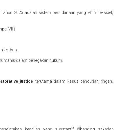
Tahun 2023 adalah sistem pemidanaan yang lebih fleksibel,
pai VIII)
an korban
 humanis dalam penegakan hukum.
estorative justice
, terutama dalam kasus pencurian ringan.
menciptakan keadilan yang substantif dibanding sekadar