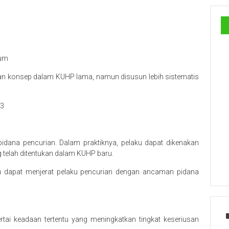
kum
 konsep dalam KUHP lama, namun disusun lebih sistematis
23
idana pencurian. Dalam praktiknya, pelaku dapat dikenakan
g telah ditentukan dalam KUHP baru.
 dapat menjerat pelaku pencurian dengan ancaman pidana
.
rtai keadaan tertentu yang meningkatkan tingkat keseriusan