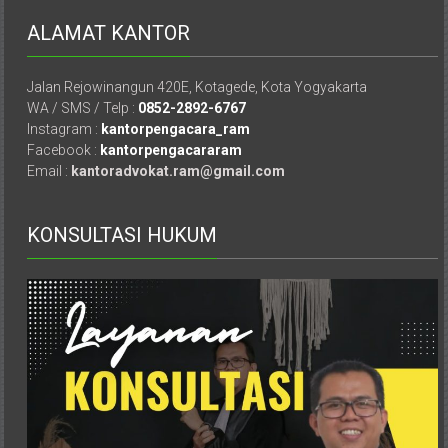
Istimewa
ALAMAT KANTOR
Yogyakarta,
Makassar,
Denpasar,
Jalan Rejowinangun 420E, Kotagede, Kota Yogyakarta
WA / SMS / Telp :
0852-2892-6767
Salatiga,
Instagram :
kantorpengacara_ram
Ungaran,
Facebook :
kantorpengacararam
Pontianak,
Email :
kantoradvokat.ram@gmail.com
Bandung,
Kendari,
Riau,
KONSULTASI HUKUM
Pekanbaru,
Bengkulu,
Mukomuko,
Gunung
Kidul,
Kulon
Progo,
Balikpapan,
Jakarta