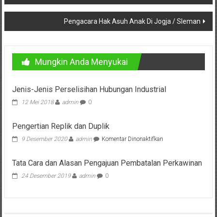
Lampung,
pos
Badung,
Pengacara Hak Asuh Anak Di Jogja / Sleman
Gianyar,
Mataram,
Mungkin Anda Menyukai
Lombok,
Jenis-Jenis Perselisihan Hubungan Industrial
Temanggung,
12 Mei 2018
admin
0
Sragen,
Pengertian Replik dan Duplik
Karanganyar,
pada
9 Desember 2020
admin
Komentar Dinonaktifkan
Pengertian
Malang,
Replik
Tata Cara dan Alasan Pengajuan Pembatalan Perkawinan
dan
Kediri,
Duplik
24 Desember 2019
admin
0
Madiun,
Ponorogo,