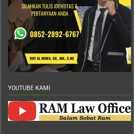
Pusat,
Tanggerang,
Purworejo,
Purwokerto,
Kebumen,
Tasikmalaya,
Purwodadi,
Wonogiri,
Pacitan,
Palembang,
Bandar
Lampung,
YOUTUBE KAMI
Badung,
Gianyar,
Mataram,
Lombok,
Temanggung,
Sragen,