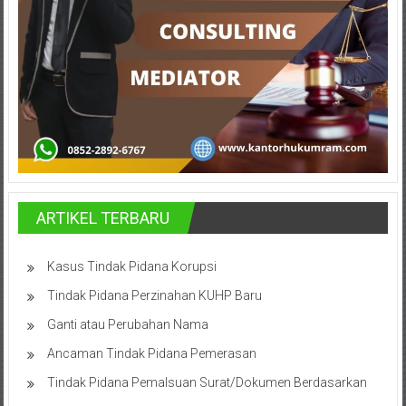
Bontang,
Demak,
Kudus,
Depok,
Sorong,
Papua,
Bekasi,
ARTIKEL TERBARU
Pengacara
Kasus Tindak Pidana Korupsi
Pajak,
Tindak Pidana Perzinahan KUHP Baru
Pengacara
Ganti atau Perubahan Nama
Perusahaan,
Ancaman Tindak Pidana Pemerasan
Tindak Pidana Pemalsuan Surat/Dokumen Berdasarkan
Kantor