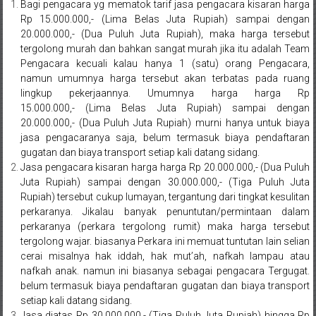
Bandung,
Bagi pengacara yg mematok tarif jasa pengacara kisaran harga
Rp 15.000.000,- (Lima Belas Juta Rupiah) sampai dengan
Kendari,
20.000.000,- (Dua Puluh Juta Rupiah), maka harga tersebut
tergolong murah dan bahkan sangat murah jika itu adalah Team
Riau,
Pengacara kecuali kalau hanya 1 (satu) orang Pengacara,
Pekanbaru,
namun umumnya harga tersebut akan terbatas pada ruang
lingkup pekerjaannya. Umumnya harga harga Rp
Bengkulu,
15.000.000,- (Lima Belas Juta Rupiah) sampai dengan
20.000.000,- (Dua Puluh Juta Rupiah) murni hanya untuk biaya
Mukomuko,
jasa pengacaranya saja, belum termasuk biaya pendaftaran
gugatan dan biaya transport setiap kali datang sidang.
Gunung
Jasa pengacara kisaran harga harga Rp 20.000.000,- (Dua Puluh
Juta Rupiah) sampai dengan 30.000.000,- (Tiga Puluh Juta
Kidul,
Rupiah) tersebut cukup lumayan, tergantung dari tingkat kesulitan
perkaranya. Jikalau banyak penuntutan/permintaan dalam
Kulon
perkaranya (perkara tergolong rumit) maka harga tersebut
tergolong wajar. biasanya Perkara ini memuat tuntutan lain selian
Progo,
cerai misalnya hak iddah, hak mut’ah, nafkah lampau atau
Balikpapan,
nafkah anak. namun ini biasanya sebagai pengacara Tergugat.
belum termasuk biaya pendaftaran gugatan dan biaya transport
Jakarta
setiap kali datang sidang.
Jasa diatas Rp 30.000.000,- (Tiga Puluh Juta Rupiah) hingga Rp