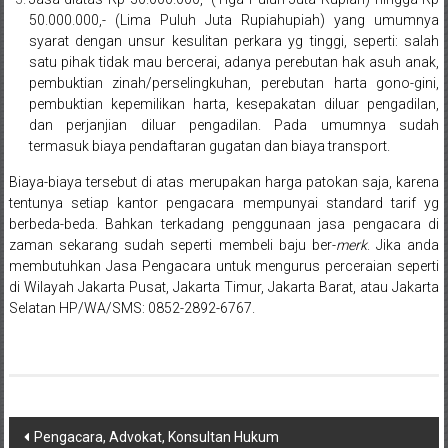
Pusat,
50.000.000,- (Lima Puluh Juta Rupiahupiah) yang umumnya
syarat dengan unsur kesulitan perkara yg tinggi, seperti: salah
Tanggerang,
satu pihak tidak mau bercerai, adanya perebutan hak asuh anak,
pembuktian zinah/perselingkuhan, perebutan harta gono-gini,
Purworejo,
pembuktian kepemilikan harta, kesepakatan diluar pengadilan,
dan perjanjian diluar pengadilan. Pada umumnya sudah
Purwokerto,
termasuk biaya pendaftaran gugatan dan biaya transport.
Kebumen,
Biaya-biaya tersebut di atas merupakan harga patokan saja, karena
tentunya setiap kantor pengacara mempunyai standard tarif yg
Tasikmalaya,
berbeda-beda. Bahkan terkadang penggunaan jasa pengacara di
zaman sekarang sudah seperti membeli baju ber-
merk
.
Jika anda
Purwodadi,
membutuhkan Jasa Pengacara
untuk mengurus perceraian seperti
Wonogiri,
di Wilayah Jakarta Pusat, Jakarta Timur, Jakarta Barat, atau Jakarta
Selatan
HP/WA/SMS: 0852-2892-6767.
Pacitan,
Palembang,
Bandar
Navigasi
Pengacara, Advokat, Konsultan Hukum