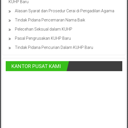
KUHP Baru
Hukum
Alasan Syarat dan Prosedur Cerai di Pengadilan Agama
/
Tindak Pidana Pencemaran Nama Baik
LBH,
Pelecehan Seksual dalam KUHP
Law
Pasal Pengrusakan KUHP Baru
Tindak Pidana Pencurian Dalam KUHP Baru
Office
/
KANTOR PUSAT KAMI
Law
Firm
Kantor
Pengacara
Di
Jogja,
Lawyer,