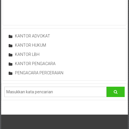
Advokat,
Pengacara
Perceraian
Sleman,
Bantul,
KANTOR ADVOKAT
Wonosari,
Wates,
KANTOR HUKUM
Klaten,
KANTOR LBH
Magelang,
KANTOR PENGACARA
Solo,
Semarang,
PENGACARA PERCERAIAN
Jakarta,
Bali,
Surabaya,
Surakarta,
Sukoharjo,
Mungkid,
Purworejo,
Daerah