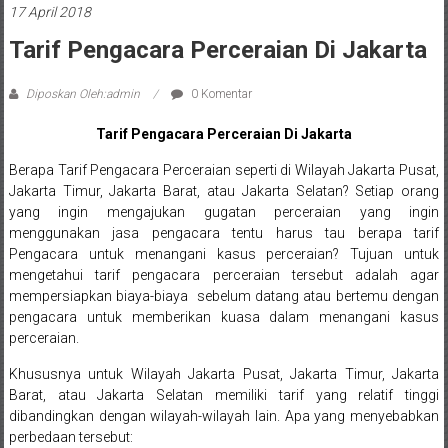
Sleman,
17 April 2018
Bantul,
Tarif Pengacara Perceraian Di Jakarta
Wonosari,
Diposkan Oleh:admin
0 Komentar
Wates,
Tarif Pengacara Perceraian Di Jakarta
Klaten,
Berapa Tarif Pengacara Perceraian seperti di Wilayah Jakarta Pusat,
Magelang,
Jakarta Timur, Jakarta Barat, atau Jakarta Selatan? Setiap orang
yang ingin mengajukan gugatan perceraian yang ingin
Solo,
menggunakan jasa pengacara tentu harus tau berapa tarif
Pengacara untuk menangani kasus perceraian? Tujuan untuk
Semarang,
mengetahui tarif pengacara perceraian tersebut adalah agar
mempersiapkan biaya-biaya sebelum datang atau bertemu dengan
Jakarta,
pengacara untuk memberikan kuasa dalam menangani kasus
perceraian.
Bali,
Khususnya untuk Wilayah Jakarta Pusat, Jakarta Timur, Jakarta
Surabaya,
Barat, atau Jakarta Selatan memiliki tarif yang relatif tinggi
dibandingkan dengan wilayah-wilayah lain. Apa yang menyebabkan
Surakarta,
perbedaan tersebut: