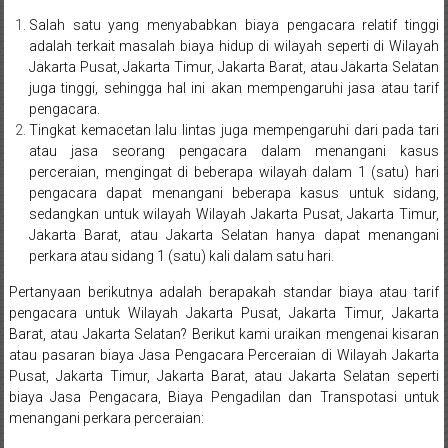
Sukoharjo,
Salah satu yang menyababkan biaya pengacara relatif tinggi
adalah terkait masalah biaya hidup di wilayah seperti di Wilayah
Mungkid,
Jakarta Pusat, Jakarta Timur, Jakarta Barat, atau Jakarta Selatan
juga tinggi, sehingga hal ini akan mempengaruhi jasa atau tarif
Purworejo,
pengacara.
Daerah
Tingkat kemacetan lalu lintas juga mempengaruhi dari pada tari
atau jasa seorang pengacara dalam menangani kasus
Istimewa
perceraian, mengingat di beberapa wilayah dalam 1 (satu) hari
pengacara dapat menangani beberapa kasus untuk sidang,
Yogyakarta,
sedangkan untuk wilayah Wilayah Jakarta Pusat, Jakarta Timur,
Jakarta Barat, atau Jakarta Selatan hanya dapat menangani
Makassar,
perkara atau sidang 1 (satu) kali dalam satu hari.
Denpasar,
Pertanyaan berikutnya adalah berapakah standar biaya atau tarif
pengacara untuk Wilayah Jakarta Pusat, Jakarta Timur, Jakarta
Salatiga,
Barat, atau Jakarta Selatan? Berikut kami uraikan mengenai kisaran
atau pasaran biaya Jasa Pengacara Perceraian di Wilayah Jakarta
Ungaran,
Pusat, Jakarta Timur, Jakarta Barat, atau Jakarta Selatan seperti
biaya Jasa Pengacara, Biaya Pengadilan dan Transpotasi untuk
Pontianak,
menangani perkara perceraian: