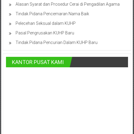
Alasan Syarat dan Prosedur Cerai di Pengadilan Agama
Pusat,
Tindak Pidana Pencemaran Nama Baik
Tanggerang,
Pelecehan Seksual dalam KUHP
Purworejo,
Pasal Pengrusakan KUHP Baru
Purwokerto,
Tindak Pidana Pencurian Dalam KUHP Baru
Kebumen,
KANTOR PUSAT KAMI
Tasikmalaya,
Purwodadi,
Wonogiri,
Pacitan,
Palembang,
Bandar