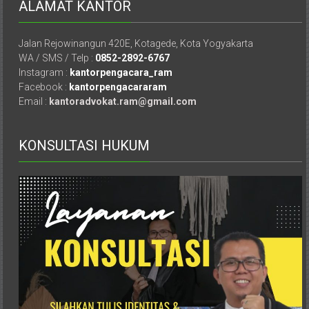
ALAMAT KANTOR
Cilacap,
Banjarnegara,
Jalan Rejowinangun 420E, Kotagede, Kota Yogyakarta
WA / SMS / Telp :
0852-2892-6767
Temanggung,
Instagram :
kantorpengacara_ram
Facebook :
kantorpengacararam
Wonosobo,
Email :
kantoradvokat.ram@gmail.com
Cirebon,
KONSULTASI HUKUM
Karawang,
Aceh,
Medan,
Padang,
Jakarta
Pusat,