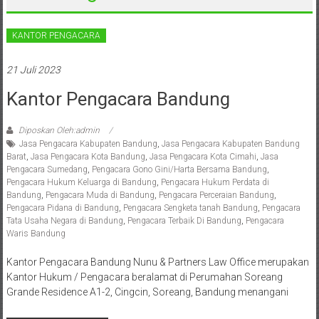
Sleman,
Bantul,
KANTOR PENGACARA
Wonosari,
21 Juli 2023
Wates,
Kantor Pengacara Bandung
Klaten,
Diposkan Oleh:admin
Magelang,
Jasa Pengacara Kabupaten Bandung
,
Jasa Pengacara Kabupaten Bandung
Barat
,
Jasa Pengacara Kota Bandung
,
Jasa Pengacara Kota Cimahi
,
Jasa
Solo,
Pengacara Sumedang
,
Pengacara Gono Gini/Harta Bersama Bandung
,
Pengacara Hukum Keluarga di Bandung
,
Pengacara Hukum Perdata di
Semarang,
Bandung
,
Pengacara Muda di Bandung
,
Pengacara Perceraian Bandung
,
Pengacara Pidana di Bandung
,
Pengacara Sengketa tanah Bandung
,
Pengacara
Jakarta,
Tata Usaha Negara di Bandung
,
Pengacara Terbaik Di Bandung
,
Pengacara
Waris Bandung
Bali,
Kantor Pengacara Bandung Nunu & Partners Law Office merupakan
Surabaya,
Kantor Hukum / Pengacara beralamat di Perumahan Soreang
Grande Residence A1-2, Cingcin, Soreang, Bandung menangani
Surakarta,