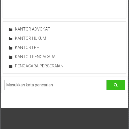
Lampung,
Badung,
Gianyar,
KANTOR ADVOKAT
Mataram,
KANTOR HUKUM
Lombok,
KANTOR LBH
Temanggung,
KANTOR PENGACARA
PENGACARA PERCERAIAN
Sragen,
Karanganyar,
Malang,
Kediri,
Madiun,
Ponorogo,