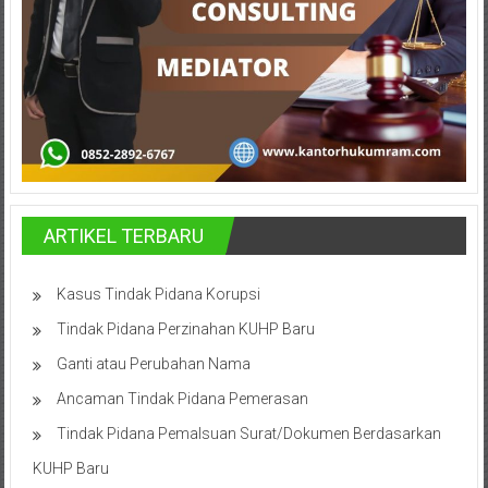
Bandung,
Kendari,
Riau,
Pekanbaru,
Bengkulu,
Mukomuko,
ARTIKEL TERBARU
Gunung
Kidul,
Kasus Tindak Pidana Korupsi
Tindak Pidana Perzinahan KUHP Baru
Kulon
Ganti atau Perubahan Nama
Progo,
Ancaman Tindak Pidana Pemerasan
Balikpapan,
Tindak Pidana Pemalsuan Surat/Dokumen Berdasarkan
Jakarta
KUHP Baru