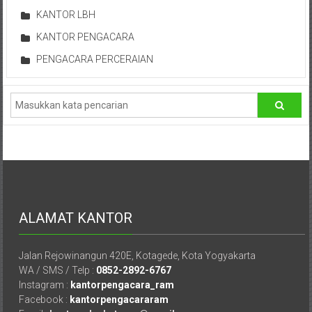
Lampung,
KANTOR LBH
Badung,
KANTOR PENGACARA
Gianyar,
PENGACARA PERCERAIAN
Mataram,
Lombok,
Temanggung,
Sragen,
Karanganyar,
Malang,
ALAMAT KANTOR
Kediri,
Jalan Rejowinangun 420E, Kotagede, Kota Yogyakarta
Madiun,
WA / SMS / Telp :
0852-2892-6767
Instagram :
kantorpengacara_ram
Ponorogo,
Facebook :
kantorpengacararam