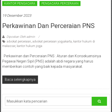
Sleman,
KANTOR PENGACARA
PENGACARA PERCERAIAN
Bantul,
19 Desember 2023
Wonosari,
Perkawinan Dan Perceraian PNS
Wates,
Diposkan Oleh:admin
Klaten,
advokat perceraian
,
advokat perceraian yogyakarta
,
kantor hukum di
makassar
,
kantor hukum jogja
Magelang,
Perkawinan dan Perceraian PNS : Aturan dan Konsekuensinya
Solo,
Pegawai Negeri Sipil (PNS) adalah abdi negara yang harus
Semarang,
memberikan contoh yang baik kepada masyarakat.
Jakarta,
Baca selengkapnya
Bali,
Surabaya,
Surakarta,