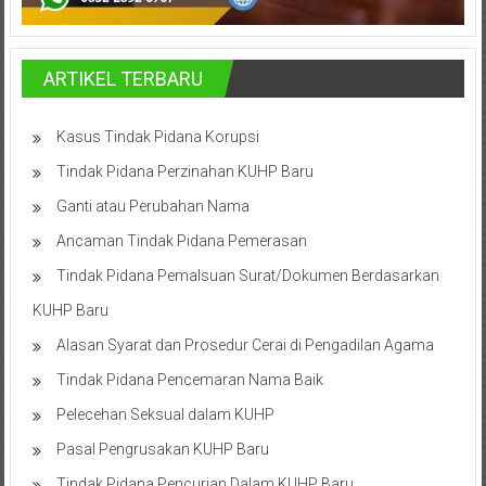
Bandung,
Kendari,
ARTIKEL TERBARU
Riau,
Pekanbaru,
Kasus Tindak Pidana Korupsi
Bengkulu,
Tindak Pidana Perzinahan KUHP Baru
Mukomuko,
Ganti atau Perubahan Nama
Ancaman Tindak Pidana Pemerasan
Gunung
Tindak Pidana Pemalsuan Surat/Dokumen Berdasarkan
Kidul,
KUHP Baru
Kulon
Alasan Syarat dan Prosedur Cerai di Pengadilan Agama
Progo,
Tindak Pidana Pencemaran Nama Baik
Pelecehan Seksual dalam KUHP
Balikpapan,
Pasal Pengrusakan KUHP Baru
Jakarta
Tindak Pidana Pencurian Dalam KUHP Baru