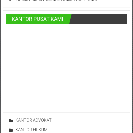
Pusat,
Tanggerang,
KANTOR PUSAT KAMI
Purworejo,
Purwokerto,
Kebumen,
Tasikmalaya,
Purwodadi,
Wonogiri,
Pacitan,
Palembang,
Bandar
KANTOR ADVOKAT
KANTOR HUKUM