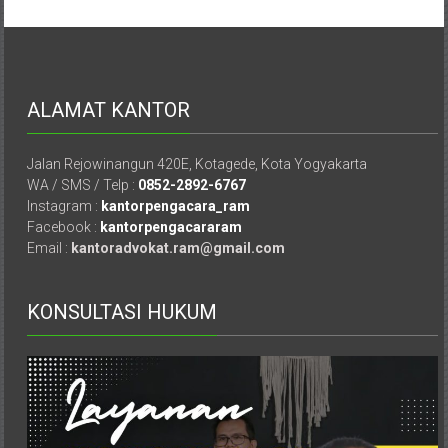
Hukum
/
LBH,
ALAMAT KANTOR
Law
Jalan Rejowinangun 420E, Kotagede, Kota Yogyakarta
Office
WA / SMS / Telp :
0852-2892-6767
Instagram :
kantorpengacara_ram
/
Facebook :
kantorpengacararam
Email :
kantoradvokat.ram@gmail.com
Law
Firm
KONSULTASI HUKUM
Kantor
Pengacara
Di
Jogja,
Lawyer,