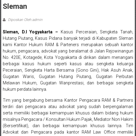
Sleman,
Sleman
Bantul,
Diposkan Oleh:admin
Wonosari,
Sleman, D.I Yogyakarta –
Kasus Perceraian, Sengketa Tanah,
Wates,
Hutang Piutang, Kasus Pidana banyak terjadi di Kabupaten Sleman
kami Kantor Hukum RAM & Parteners merupakan sebuah kantor
Klaten,
hukum, pengacara, advokat yang beralamat di Jalan Rejowinangun
Magelang,
No. 420E, Kotagede, Kota Yogyakarta di dirikan dalam menangani
berbagai kasus hukum seperti kasus atau sengketa keluarga
Solo,
Peceraian, Sengketa Harta Bersama (Gono Gini), Hak Asuh Anak,
Gugatan Waris, Gugatan Hutang Piutang, Gugatan Perbutan
Semarang,
Melawan Hukum, Gugatan Wanprestasi, dan berbagai sengketa
hukum perdata lainnya.
Jakarta,
Tim yang bergabung bersama Kantor Pengacara
RAM & Partners
Bali,
terdiri dari pengacara atau advokat yang sudah berpengalaman
serta memiliki berbagai kemampuan khusus dalam bidang hukum
Surabaya,
misalnya Pengacara / Konsultan Hukum Pajak, Mediator Non Hakim
(Bersertifikat), dan berbagai kemampuan khusus lainnya. Tim
Surakarta,
Advokat dan Pengacara pada kantor RAM Law Office memiliki