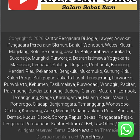
Istimewa
Yogyakarta,
Makassar,
Denpasar,
Salatiga,
Copyright © 2026
Kantor Pengacara Di Jogja, Lawyer, Advokat,
Ungaran,
Pengacara Perceraian Sleman, Bantul, Wonosari, Wates, Klaten,
Pontianak,
Magelang, Solo, Semarang, Jakarta, Bali, Surabaya, Surakarta,
Bandung,
Sukoharjo, Mungkid, Purworejo, Daerah Istimewa Yogyakarta,
Kendari,
Makassar, Denpasar, Salatiga, Ungaran, Pontianak, Bandung,
Kendari, Riau, Pekanbaru, Bengkulu, Mukomuko, Gunung Kidul,
Riau,
Kulon Progo, Balikpapan, Jakarta Pusat, Tanggerang, Purworejo,
Pekanbaru,
Purwokerto, Kebumen, Tasikmalaya, Purwodadi, Wonogiri, Pacitan,
Bengkulu,
Palembang, Bandar Lampung, Badung, Gianyar, Mataram, Lombok,
Mukomuko,
Temanggung, Sragen, Karanganyar, Malang, Kediri, Madiun,
Gunung
Ponorogo, Cilacap, Banjarnegara, Temanggung, Wonosobo,
Kidul,
Cirebon, Karawang, Aceh, Medan, Padang, Jakarta Pusat, Bontang,
Kulon
Demak, Kudus, Depok, Sorong, Papua, Bekasi, Pengacara Pajak,
Pengacara Perusahaan, Kantor Hukum / LBH, Law Office / Law Firm
.
Progo,
All rights reserved. Tema:
ColorNews
oleh ThemeGrill.
Balikpapan,
Dipersembahkan oleh
WordPress
.
Jakarta