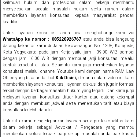
keilmuan hukum dan profesional dalam bekerja membantu
Sukoharjo,
menyelesaikan segala masalah hukum serta ramah dalam
memberikan layanan konsultasi kepada masyarakat pencari
Mungkid,
keadilan.
Purworejo,
Untuk layanan konsultasi anda bisa menghubungi kami via
WhatsApp ke nomor : 085228926767
atau anda bisa langsung
Daerah
datang kekantor kami di Jalan Rejowinangun No. 420E, Kotagede,
Istimewa
Kota Yogyakarta pada jam Kerja yaitu jam : 09:00 WIB sampai
dengan jam 16.00 WIB dengan membuat janji konsultasi melalui
Yogyakarta,
kontak tersebut di atas. Selain itu kami juga memberikan layanan
konsultasi melalui channel Youtube kami dengan nama RAM Law
Makassar,
Office yang bisa anda lihat
Klik Disini
,
dimana dalam video ini kami
memberikan layanan konsultasi, layanan diskusi dan juga informasi
Denpasar,
terkait dengan berbagai masalah hukum yang terjadi. Dan kami juga
melayani layanan konsultasi diluar kantor atau datang ketempat
Salatiga,
anda dengan membuat jadwal serta menentukan tarif atau biaya
konsultasi terlebih dahulu.
Ungaran,
Untuk itu kami mengedepankan layanan serta profesionalitas kami
Pontianak,
dalam bekerja sebagai Advokat / Pengacara yang mampu
memberikan solusi terbaik bagi setiap masalah anda baik kasus