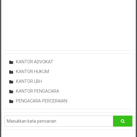
Bontang,
Demak,
Kudus,
Depok,
Sorong,
Papua,
KANTOR ADVOKAT
Bekasi,
KANTOR HUKUM
KANTOR LBH
Pengacara
KANTOR PENGACARA
Pajak,
PENGACARA PERCERAIAN
Pengacara
Perusahaan,
Kantor