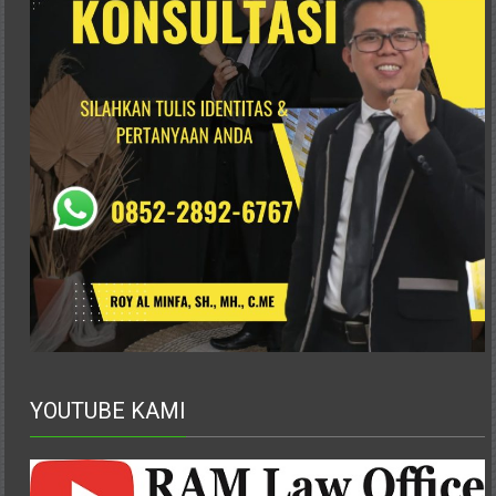
Advokat,
Pengacara
Perceraian
Sleman,
Bantul,
Wonosari,
Wates,
Klaten,
Magelang,
Solo,
Semarang,
Jakarta,
Bali,
Surabaya,
Surakarta,
Sukoharjo,
YOUTUBE KAMI
Mungkid,
Purworejo,
Daerah