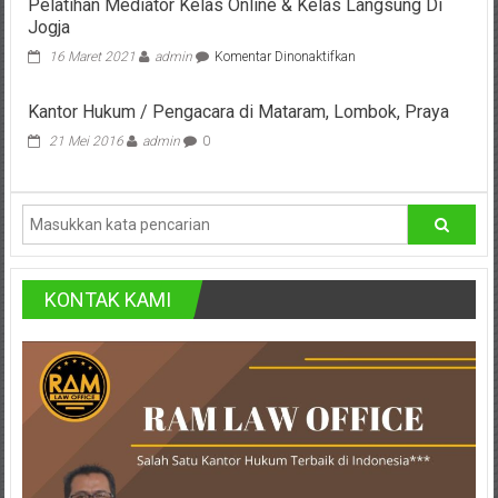
Pelatihan Mediator Kelas Online & Kelas Langsung Di
dalam
Pusat,
Jogja
Hukum
Pidana
pada
16 Maret 2021
admin
Komentar Dinonaktifkan
Tanggerang,
Pelatihan
Mediator
Purworejo,
Kantor Hukum / Pengacara di Mataram, Lombok, Praya
Kelas
Online
21 Mei 2016
admin
0
Purwokerto,
&
Kelas
Kebumen,
Langsung
Di
Tasikmalaya,
Jogja
Purwodadi,
KONTAK KAMI
Wonogiri,
Pacitan,
Palembang,
Bandar