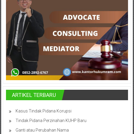
Lampung,
Badung,
Gianyar,
Mataram,
Lombok,
Temanggung,
Sragen,
Karanganyar,
Malang,
ARTIKEL TERBARU
Kediri,
Kasus Tindak Pidana Korupsi
Madiun,
Tindak Pidana Perzinahan KUHP Baru
Ponorogo,
Ganti atau Perubahan Nama