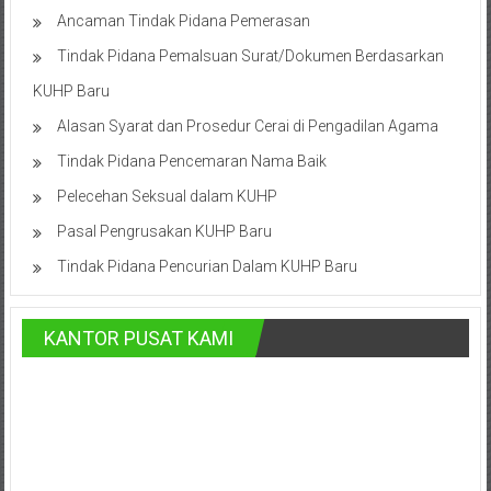
Cilacap,
Ancaman Tindak Pidana Pemerasan
Tindak Pidana Pemalsuan Surat/Dokumen Berdasarkan
Banjarnegara,
KUHP Baru
Temanggung,
Alasan Syarat dan Prosedur Cerai di Pengadilan Agama
Wonosobo,
Tindak Pidana Pencemaran Nama Baik
Cirebon,
Pelecehan Seksual dalam KUHP
Karawang,
Pasal Pengrusakan KUHP Baru
Tindak Pidana Pencurian Dalam KUHP Baru
Aceh,
Medan,
KANTOR PUSAT KAMI
Padang,
Jakarta
Pusat,