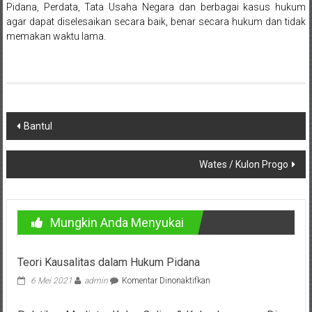
Bandung,
Pidana, Perdata, Tata Usaha Negara dan berbagai kasus hukum
agar dapat diselesaikan secara baik, benar secara hukum dan tidak
Kendari,
memakan waktu lama.
Riau,
Pekanbaru,
Bengkulu,
Navigasi
Bantul
Mukomuko,
pos
Gunung
Wates / Kulon Progo
Kidul,
Kulon
Mungkin Anda Menyukai
Progo,
Teori Kausalitas dalam Hukum Pidana
Balikpapan,
pada
6 Mei 2021
admin
Komentar Dinonaktifkan
Teori
Jakarta
Kausalitas