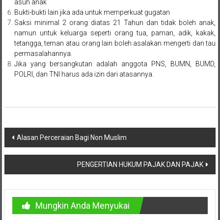
Lampung,
asuh anak
Bukti-bukti lain jika ada untuk memperkuat gugatan
Badung,
Saksi minimal 2 orang diatas 21 Tahun dan tidak boleh anak,
namun untuk keluarga seperti orang tua, paman, adik, kakak,
Gianyar,
tetangga, teman atau orang lain boleh asalakan mengerti dan tau
permasalahannya.
Mataram,
Jika yang bersangkutan adalah anggota PNS, BUMN, BUMD,
POLRI, dan TNI harus ada izin dari atasannya.
Lombok,
Temanggung,
Sragen,
Navigasi
Karanganyar,
Alasan Perceraian Bagi Non Muslim
pos
Malang,
PENGERTIAN HUKUM PAJAK DAN PAJAK
Kediri,
Madiun,
Mungkin Anda Menyukai
Ponorogo,