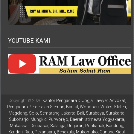
Karanganyar,
Malang,
Kediri,
Madiun,
Ponorogo,
Cilacap,
YOUTUBE KAMI
Banjarnegara,
Temanggung,
Wonosobo,
Cirebon,
Karawang,
Aceh,
Medan,
Padang,
Copyright © 2026
Kantor Pengacara Di Jogja, Lawyer, Advokat,
Jakarta
Pengacara Perceraian Sleman, Bantul, Wonosari, Wates, Klaten,
Pusat,
Magelang, Solo, Semarang, Jakarta, Bali, Surabaya, Surakarta,
Bontang,
Sukoharjo, Mungkid, Purworejo, Daerah Istimewa Yogyakarta,
Demak,
Makassar, Denpasar, Salatiga, Ungaran, Pontianak, Bandung,
Kudus,
Kendari, Riau, Pekanbaru, Bengkulu, Mukomuko, Gunung Kidul,