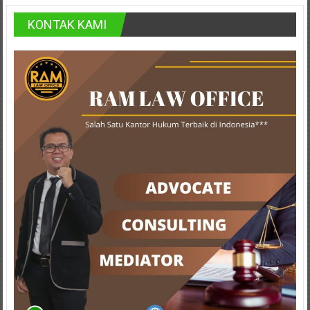
Bontang,
KONTAK KAMI
Demak,
Kudus,
Depok,
Sorong,
Papua,
Bekasi,
Pengacara
Pajak,
Pengacara
Perusahaan,
Kantor