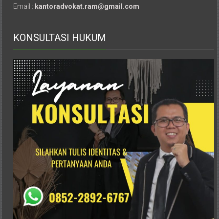
Email :
kantoradvokat.ram@gmail.com
Pusat,
Tanggerang,
Purworejo,
KONSULTASI HUKUM
Purwokerto,
Kebumen,
Tasikmalaya,
Purwodadi,
Wonogiri,
Pacitan,
Palembang,
Bandar
Lampung,
Badung,
Gianyar,
Mataram,
Lombok,
Temanggung,
Sragen,