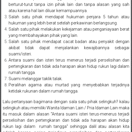
Bandung,
berturut-turut tanpa izin pihak lain dan tanpa alasan yang sah
Kendari,
atau karena hal lain diluar kemampuannya.
Salah satu pihak mendapat hukuman penjara 5 tahun atau
Riau,
hukuman yang lebih berat setelah perkawinan berlangsung.
Salah satu pihak melakukan kekejaman atau penganiayaan berat
Pekanbaru,
yang membahayakan pihak yang lain.
Salah satu pihak mendapat cacat badan atau penyakit dengan
Bengkulu,
akibat tidak dapat menjalankan kewajibannya sebagai
suami/isteri.
Mukomuko,
Antara suami dan isteri terus menerus terjadi perselisihan dan
pertengkaran dan tidak ada harapan akan hidup rukun lagi dalam
Gunung
rumah tangga.
Suami melanggar taklik talak.
Kidul,
Peralihan agama atau murtad yang menyebabkan terjadinya
Kulon
ketidak rukunan dalam rumah tangga.
Lalu pertanyaan bagimana dengan sala satu pihak selingkuh? kalau
Progo,
selingkuh atau memiliki Wanita Idaman Lain / Pria Idaman Lain maka
Balikpapan,
itu masuk dalam alasan “Antara suami isteri terus-menerus terjadi
perselisihan dan pertengkaran dan tidak ada harapan akan hidup
Jakarta
rukun lagi dalam rumah tangga” sehingga dalil atau alasan kita