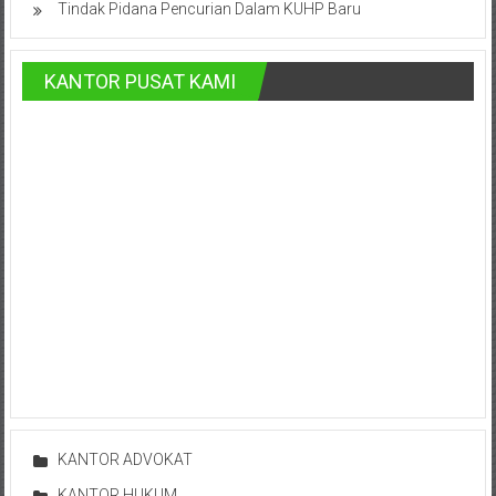
Advokat,
Tindak Pidana Pencurian Dalam KUHP Baru
Pengacara
Perceraian
KANTOR PUSAT KAMI
Sleman,
Bantul,
Wonosari,
Wates,
Klaten,
Magelang,
Solo,
Semarang,
Jakarta,
Bali,
Surabaya,
Surakarta,
Sukoharjo,
Mungkid,
Purworejo,
KANTOR ADVOKAT
Daerah
KANTOR HUKUM