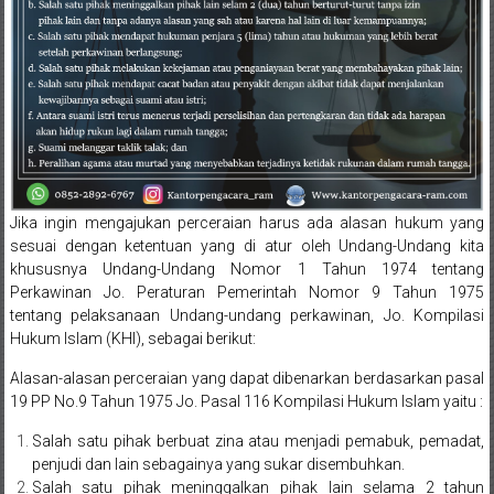
Sukoharjo,
Mungkid,
Purworejo,
Daerah
Istimewa
Jika ingin mengajukan perceraian harus ada alasan hukum yang
Yogyakarta,
sesuai dengan ketentuan yang di atur oleh Undang-Undang kita
khususnya Undang-Undang Nomor 1 Tahun 1974 tentang
Makassar,
Perkawinan Jo. Peraturan Pemerintah Nomor 9 Tahun 1975
tentang pelaksanaan Undang-undang perkawinan, Jo. Kompilasi
Denpasar,
Hukum Islam (KHI), sebagai berikut:
Salatiga,
Alasan-alasan perceraian yang dapat dibenarkan berdasarkan pasal
19 PP No.9 Tahun 1975 Jo. Pasal 116 Kompilasi Hukum Islam yaitu :
Ungaran,
Salah satu pihak berbuat zina atau menjadi pemabuk, pemadat,
Pontianak,
penjudi dan lain sebagainya yang sukar disembuhkan.
Salah satu pihak meninggalkan pihak lain selama 2 tahun