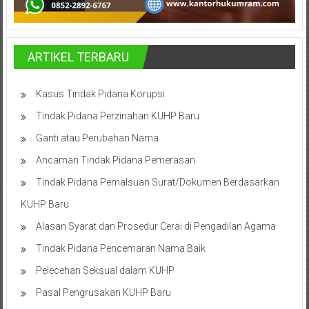
Hukum
/
ARTIKEL TERBARU
LBH,
Law
Kasus Tindak Pidana Korupsi
Tindak Pidana Perzinahan KUHP Baru
Office
Ganti atau Perubahan Nama
/
Ancaman Tindak Pidana Pemerasan
Law
Tindak Pidana Pemalsuan Surat/Dokumen Berdasarkan
Firm
KUHP Baru
Alasan Syarat dan Prosedur Cerai di Pengadilan Agama
Kantor
Pengacara
Tindak Pidana Pencemaran Nama Baik
Di
Pelecehan Seksual dalam KUHP
Jogja,
Pasal Pengrusakan KUHP Baru
Lawyer,