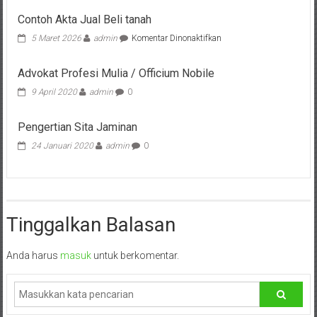
Cilacap,
Contoh Akta Jual Beli tanah
pada
Banjarnegara,
5 Maret 2026
admin
Komentar Dinonaktifkan
Contoh
Akta
Temanggung,
Advokat Profesi Mulia / Officium Nobile
Jual
Beli
9 April 2020
admin
0
Wonosobo,
tanah
Cirebon,
Pengertian Sita Jaminan
24 Januari 2020
admin
0
Karawang,
Aceh,
Medan,
Tinggalkan Balasan
Padang,
Anda harus
masuk
untuk berkomentar.
Jakarta
Pusat,