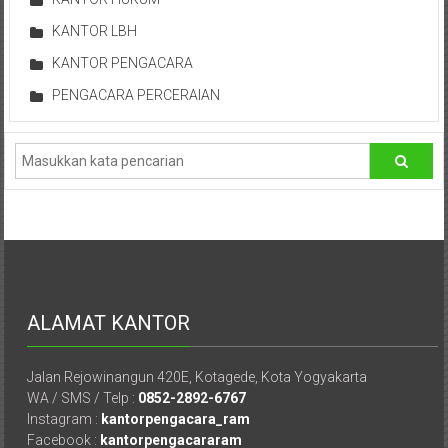
Istimewa
KANTOR LBH
Yogyakarta,
Makassar,
KANTOR PENGACARA
Denpasar,
PENGACARA PERCERAIAN
Salatiga,
Ungaran,
Pontianak,
Bandung,
Kendari,
Riau,
Pekanbaru,
Bengkulu,
Mukomuko,
ALAMAT KANTOR
Gunung
Kidul,
Kulon
Jalan Rejowinangun 420E, Kotagede, Kota Yogyakarta
Progo,
WA / SMS / Telp :
0852-2892-6767
Instagram :
kantorpengacara_ram
Balikpapan,
Facebook :
kantorpengacararam
Jakarta