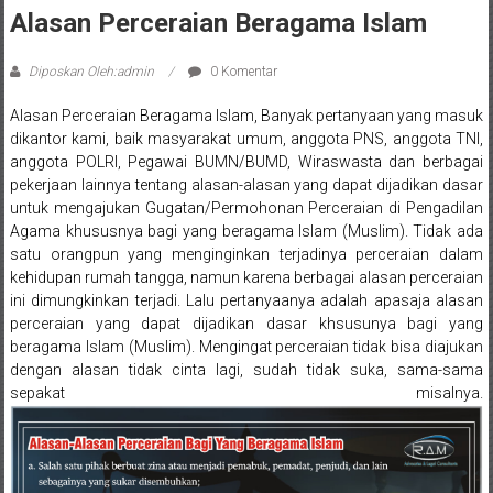
Sleman,
Alasan Perceraian Beragama Islam
Bantul,
Diposkan Oleh:admin
0 Komentar
Wonosari,
Alasan Perceraian Beragama Islam, Banyak pertanyaan yang masuk
Wates,
dikantor kami, baik masyarakat umum, anggota PNS, anggota TNI,
anggota POLRI, Pegawai BUMN/BUMD, Wiraswasta dan berbagai
Klaten,
pekerjaan lainnya tentang alasan-alasan yang dapat dijadikan dasar
Magelang,
untuk mengajukan Gugatan/Permohonan Perceraian di Pengadilan
Agama khususnya bagi yang beragama Islam (Muslim). Tidak ada
Solo,
satu orangpun yang menginginkan terjadinya perceraian dalam
kehidupan rumah tangga, namun karena berbagai alasan perceraian
Semarang,
ini dimungkinkan terjadi. Lalu pertanyaanya adalah apasaja alasan
perceraian yang dapat dijadikan dasar khsusunya bagi yang
Jakarta,
beragama Islam (Muslim). Mengingat perceraian tidak bisa diajukan
dengan alasan tidak cinta lagi, sudah tidak suka, sama-sama
Bali,
sepakat misalnya.
Surabaya,
Surakarta,