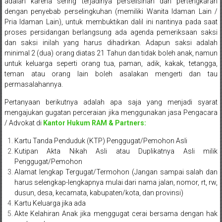
adalah karena sering terjadinya perselisihan dan pertengkaran
Pusat,
dengan penyebab perselingkuhan (memiliki Wanita Idaman Lain /
Pria Idaman Lain), untuk membuktikan dalil ini nantinya pada saat
Tanggerang,
proses persidangan berlangsung ada agenda pemeriksaan saksi
dan saksi inilah yang harus dihadirkan. Adapun saksi adalah
Purworejo,
minimal 2 (dua) orang diatas 21 Tahun dan tidak boleh anak, namun
untuk keluarga seperti orang tua, paman, adik, kakak, tetangga,
Purwokerto,
teman atau orang lain boleh asalakan mengerti dan tau
permasalahannya.
Kebumen,
Pertanyaan berikutnya adalah apa saja yang menjadi syarat
Tasikmalaya,
mengajukan gugatan perceraian jika menggunakan jasa Pengacara
/ Advokat di
Kantor Hukum RAM & Partners:
Purwodadi,
Kartu Tanda Penduduk (KTP) Penggugat/Pemohon Asli
Wonogiri,
Kutipan Akta Nikah Asli atau Duplikatnya Asli milik
Penggugat/Pemohon
Pacitan,
Alamat lengkap Tergugat/Termohon (Jangan sampai salah dan
Palembang,
harus selengkap-lengkapnya mulai dari nama jalan, nomor, rt, rw,
dusun, desa, kecamata, kabupaten/kota, dan provinsi)
Bandar
Kartu Keluarga jika ada
Akte Kelahiran Anak jika menggugat cerai bersama dengan hak