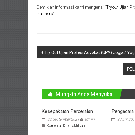
Purworejo,
Demikian informasi kami mengenai “
Tryout Ujian P
Purwokerto,
Partners”
Kebumen,
Tasikmalaya,
Purwodadi,
Navigasi
Try Out Ujian Profesi Advokat (UPA) Jogja / Yo
Wonogiri,
pos
Pacitan,
PEL
Palembang,
Bandar
Mungkin Anda Menyukai
Lampung,
Kesepakatan Perceraian
Pengacara 
Badung,
22 September 2021
admin
2 April 20
pada
Komentar Dinonaktifkan
Gianyar,
Kesepakatan