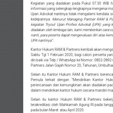
Pekanbaru,
Kegiatan yang diadakan pada Pukul 07.30 WIB hi
informasi yang selengkap-lengkapnya mengenai mate
Bengkulu,
Ujian Advokat nantinya tidak mengalami kendala s
kedepannya.
Menurut Managing Partner RAM & Par
Mukomuko,
kegiatan Tryout Ujian Profesi Advokat (UPA) yang 
diadakan oleh lembaga lain, kami memberikan cara-c
Gunung
nanti, para peserta dapat mengevaluasi diri atas ke
UPA nantinya”.
Kidul,
Kantor Hukum RAM & Partners kembali akan mengad
Kulon
Sabtu Tgl 1 Februari 2020, bagi calon perserta y
diri baik via Telp / WhatsApp ke Nomor: 0852-289
Progo,
Partners Jalan Gajah Nomor 20, Tahunan, Umbulhar
Balikpapan,
Selain itu Kantor Hukum RAM & Partners berenc
Pemula terkait dengan “Mendirikan Kantor Hu
Jakarta
perencanaan dan kemungkinan akan diadakan pad
dalam mendirikan kantor hukum secara mandiri mau
Pusat,
Selain itu kantor Hukum RAM & Partners beke
Tanggerang,
terakreditasi oleh Mahkamah Agung RI pada tang
pada bulan Maret atau April 2020.