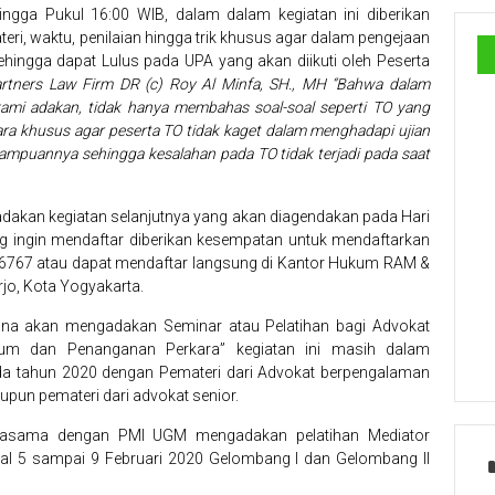
ngga Pukul 16:00 WIB, dalam dalam kegiatan ini diberikan
ri, waktu, penilaian hingga trik khusus agar dalam pengejaan
ehingga dapat Lulus pada UPA yang akan diikuti oleh Peserta
tners Law Firm DR (c) Roy Al Minfa, SH., MH “Bahwa dalam
kami adakan, tidak hanya membahas soal-soal seperti TO yang
ara khusus agar peserta TO tidak kaget dalam menghadapi ujian
mampuannya sehingga kesalahan pada TO tidak terjadi pada saat
akan kegiatan selanjutnya yang akan diagendakan pada Hari
ang ingin mendaftar diberikan kesempatan untuk mendaftarkan
2-6767 atau dapat mendaftar langsung di Kantor Hukum RAM &
jo, Kota Yogyakarta.
ana akan mengadakan Seminar atau Pelatihan bagi Advokat
kum dan Penanganan Perkara” kegiatan ini masih dalam
a tahun 2020 dengan Pemateri dari Advokat berpengalaman
pun pemateri dari advokat senior.
rjasama dengan PMI UGM mengadakan pelatihan Mediator
gal 5 sampai 9 Februari 2020 Gelombang I dan Gelombang II