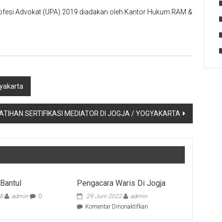
rofesi Advokat (UPA) 2019 diadakan oleh Kantor Hukum RAM &
gyakarta
ATIHAN SERTIFIKASI MEDIATOR DI JOGJA / YOGYAKARTA
Bantul
Pengacara Waris Di Jogja
18
admin
0
29 Juni 2022
admin
pada
Komentar Dinonaktifkan
Pengacara