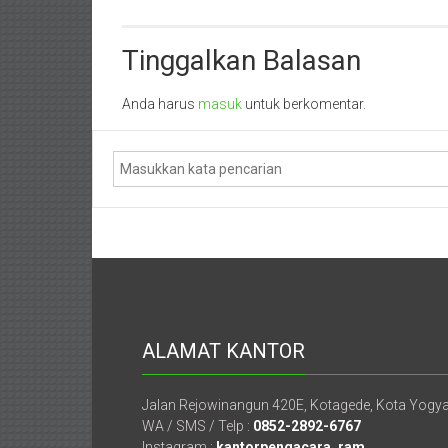
Perceraian
Mataram,
Lombok,
Tinggalkan Balasan
Temanggung,
Anda harus
masuk
untuk berkomentar.
Sragen,
Karanganyar,
Malang,
Kediri,
Madiun,
Ponorogo,
ALAMAT KANTOR
Cilacap,
Banjarnegara,
Jalan Rejowinangun 420E, Kotagede, Kota Yogy
WA / SMS / Telp :
0852-2892-6767
Instagram :
kantorpengacara_ram