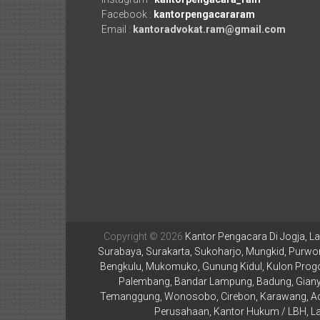
Temanggung,
Facebook :
kantorpengacararam
Wonosobo,
Email :
kantoradvokat.ram@gmail.com
Cirebon,
Karawang,
Aceh,
Medan,
Padang,
Jakarta
Pusat,
Copyright © 2026
Kantor Pengacara Di Jogja, La
Bontang,
Surabaya, Surakarta, Sukoharjo, Mungkid, Purwor
Bengkulu, Mukomuko, Gunung Kidul, Kulon Progo,
Demak,
Palembang, Bandar Lampung, Badung, Gianya
Temanggung, Wonosobo, Cirebon, Karawang, Aceh
Kudus,
Perusahaan, Kantor Hukum / LBH, La