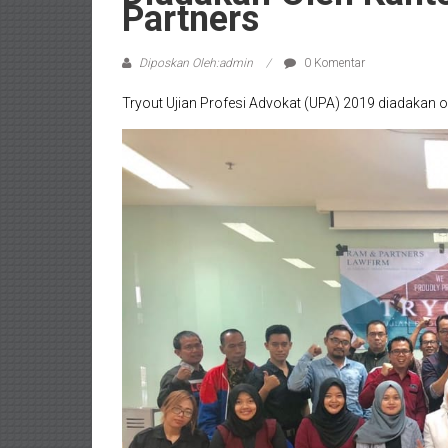
Partners
Wates,
Klaten,
Diposkan Oleh:admin
0 Komentar
Magelang,
Tryout Ujian Profesi Advokat (UPA) 2019 diadakan
Solo,
Semarang,
Jakarta,
Bali,
Surabaya,
Surakarta,
Sukoharjo,
Mungkid,