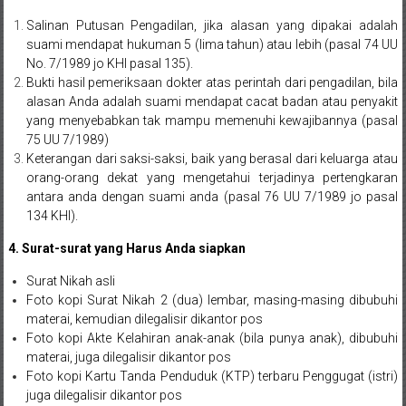
Pusat,
Salinan Putusan Pengadilan, jika alasan yang dipakai adalah
suami mendapat hukuman 5 (lima tahun) atau lebih (pasal 74 UU
Tanggerang,
No. 7/1989 jo KHI pasal 135).
Bukti hasil pemeriksaan dokter atas perintah dari pengadilan, bila
Purworejo,
alasan Anda adalah suami mendapat cacat badan atau penyakit
Purwokerto,
yang menyebabkan tak mampu memenuhi kewajibannya (pasal
75 UU 7/1989)
Kebumen,
Keterangan dari saksi-saksi, baik yang berasal dari keluarga atau
orang-orang dekat yang mengetahui terjadinya pertengkaran
Tasikmalaya,
antara anda dengan suami anda (pasal 76 UU 7/1989 jo pasal
134 KHI).
Purwodadi,
4. Surat-surat yang Harus Anda siapkan
Wonogiri,
Surat Nikah asli
Pacitan,
Foto kopi Surat Nikah 2 (dua) lembar, masing-masing dibubuhi
materai, kemudian dilegalisir dikantor pos
Palembang,
Foto kopi Akte Kelahiran anak-anak (bila punya anak), dibubuhi
materai, juga dilegalisir dikantor pos
Bandar
Foto kopi Kartu Tanda Penduduk (KTP) terbaru Penggugat (istri)
juga dilegalisir dikantor pos