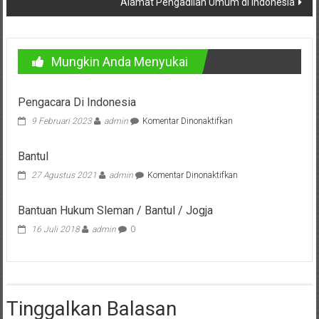
Alamat Pengadilan Umum di Indonesia
Advokat,
Pengacara
Perceraian
Sleman,
Mungkin Anda Menyukai
Bantul,
Wonosari,
Pengacara Di Indonesia
Wates,
pada
9 Februari 2023
admin
Komentar Dinonaktifkan
Klaten,
Pengacara
Magelang,
Di
Bantul
Solo,
Indonesia
Semarang,
pada
27 Agustus 2021
admin
Komentar Dinonaktifkan
Bantul
Jakarta,
Bali,
Bantuan Hukum Sleman / Bantul / Jogja
Surabaya,
16 Juli 2018
admin
0
Surakarta,
Sukoharjo,
Mungkid,
Purworejo,
Tinggalkan Balasan
Daerah