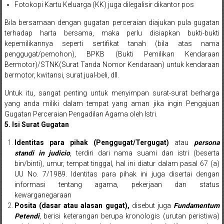
Lampung,
Fotokopi Kartu Keluarga (KK) juga dilegalisir dikantor pos
Badung,
Bila bersamaan dengan gugatan perceraian diajukan pula gugatan
terhadap harta bersama, maka perlu disiapkan bukti-bukti
Gianyar,
kepemilikannya seperti sertifikat tanah (bila atas nama
penggugat/pemohon), BPKB (Bukti Pemilikan Kendaraan
Mataram,
Bermotor)/STNK(Surat Tanda Nomor Kendaraan) untuk kendaraan
bermotor, kwitansi, surat jual-beli, dll.
Lombok,
Untuk itu, sangat penting untuk menyimpan surat-surat berharga
Temanggung,
yang anda miliki dalam tempat yang aman jika ingin Pengajuan
Gugatan Perceraian Pengadilan Agama oleh Istri.
Sragen,
5. Isi Surat Gugatan
Karanganyar,
Identitas para pihak (Penggugat/Tergugat)
atau
persona
standi in judicio
, terdiri dari nama suami dan istri (beserta
Malang,
bin/binti), umur, tempat tinggal, hal ini diatur dalam pasal 67 (a)
Kediri,
UU No. 7/1989. Identitas para pihak ini juga disertai dengan
informasi tentang agama, pekerjaan dan status
Madiun,
kewarganegaraan
Posita (dasar atau alasan gugat),
disebut juga
Fundamentum
Ponorogo,
Petendi
, berisi keterangan berupa kronologis (urutan peristiwa)