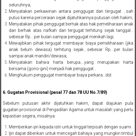
Bontang,
seluruhnya;
Demak,
Menyatakan perkawinan antara penggugat dan tergugat …sah
putus karena perceraian sejak dijatuhkannya putusan oleh hakim;
Kudus,
Menyatakan pihak penggugat berhak atas hak pemeliharaan anak
dan berhak atas nafkah dari tergugat terhitung sejak tanggal…
Depok,
sebesar Rp….per bulan sampai penggugat menikah lagi;
Mewajibkan pihak tergugat membayar biaya pemeliharaan (jika
Sorong,
anak belum dewasa) terhitung sejak….sebesar Rp….per bulan
sampai anak mandiri/dewasa;
Papua,
Menyatakan bahwa harta berupa….yang merupakan harta
bersama (gono-gini) menjadi hak penggugat…
Bekasi,
Menghukum penggugat membayar biaya perkara…dst
Pengacara
6. Gugatan Provisional (pasal 77 dan 78 UU No.7/89)
Pajak,
Sebelum putusan akhir dijatuhkan hakim, dapat diajukan pula
Pengacara
gugatan provisional di Pengadilan Agama untuk masalah yang perlu
kepastian segera, misalnya:
Perusahaan,
Memberikan ijin kepada istri untuk tinggal terpisah dengan suami.
Kantor
Ijin dapat diberikan untuk mencegah bahaya yang mungkin timbul