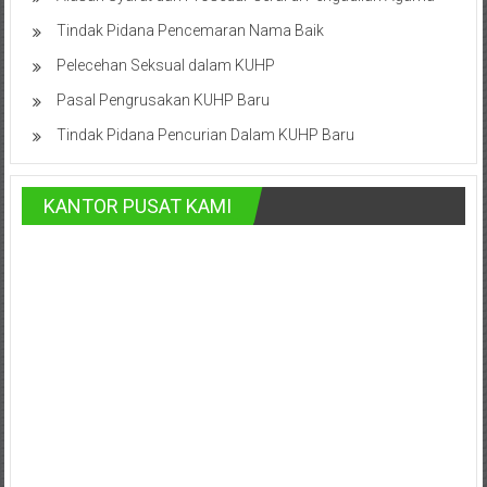
Karanganyar,
Tindak Pidana Pencemaran Nama Baik
Malang,
Kediri,
Pelecehan Seksual dalam KUHP
Madiun,
Pasal Pengrusakan KUHP Baru
Ponorogo,
Tindak Pidana Pencurian Dalam KUHP Baru
Cilacap,
Banjarnegara,
Temanggung,
KANTOR PUSAT KAMI
Wonosobo,
Cirebon,
Karawang,
Aceh,
Medan,
Padang,
Jakarta
Pusat,
Bontang,
Demak,
Kudus,