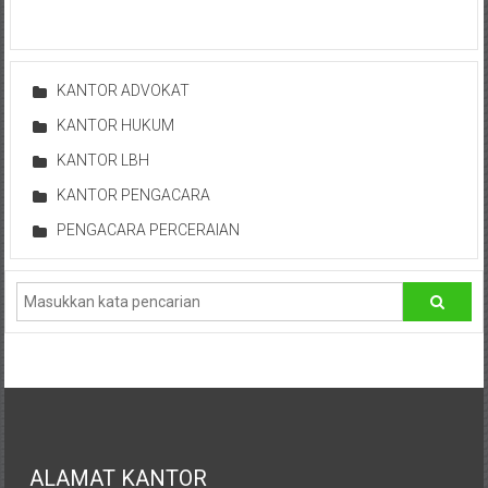
Depok,
Sorong,
Papua,
KANTOR ADVOKAT
Bekasi,
Pengacara
KANTOR HUKUM
Pajak,
KANTOR LBH
Pengacara
KANTOR PENGACARA
Perusahaan,
Kantor
PENGACARA PERCERAIAN
Hukum
/
LBH,
Law
Office
/
Law
Firm
ALAMAT KANTOR