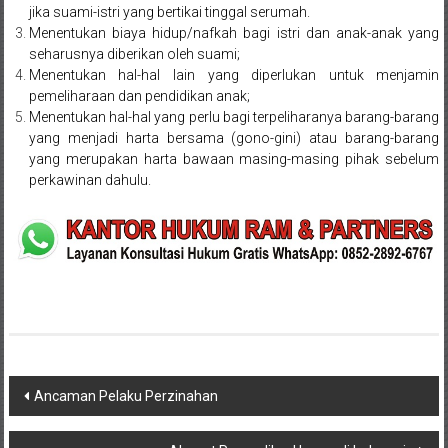
jika suami-istri yang bertikai tinggal serumah.
Hukum
Menentukan biaya hidup/nafkah bagi istri dan anak-anak yang
seharusnya diberikan oleh suami;
/
Menentukan hal-hal lain yang diperlukan untuk menjamin
LBH,
pemeliharaan dan pendidikan anak;
Menentukan hal-hal yang perlu bagi terpeliharanya barang-barang
Law
yang menjadi harta bersama (gono-gini) atau barang-barang
yang merupakan harta bawaan masing-masing pihak sebelum
Office
perkawinan dahulu.
/
Law
Firm
Kantor
Pengacara
Di
Navigasi
Ancaman Pelaku Perzinahan
Jogja,
pos
Lawyer,