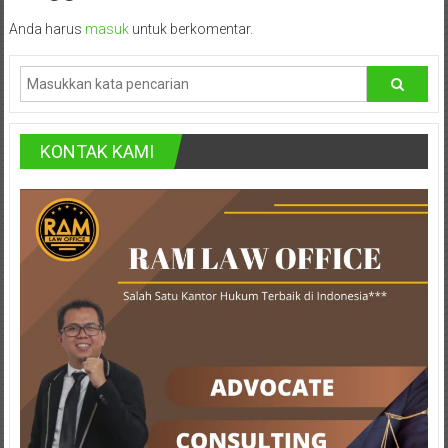
Istimewa
Anda harus
masuk
untuk berkomentar.
Yogyakarta,
Makassar,
Denpasar,
Salatiga,
Ungaran,
KONTAK KAMI
Pontianak,
Bandung,
Kendari,
Riau,
Pekanbaru,
Bengkulu,
Mukomuko,
Gunung
Kidul,
Kulon
Progo,
Balikpapan,
Jakarta