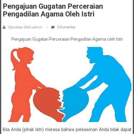
Sleman,
Pengajuan Gugatan Perceraian
Bantul,
Pengadilan Agama Oleh Istri
Wonosari,
Diposkan Oleh:admin
0 Komentar
Wates,
Pengajuan Gugatan Perceraian Pengadilan Agama oleh Istri
Klaten,
Magelang,
Solo,
Semarang,
Jakarta,
Bali,
Surabaya,
Surakarta,
Bila Anda (pihak Istri) merasa bahwa perkawinan Anda tidak dapat