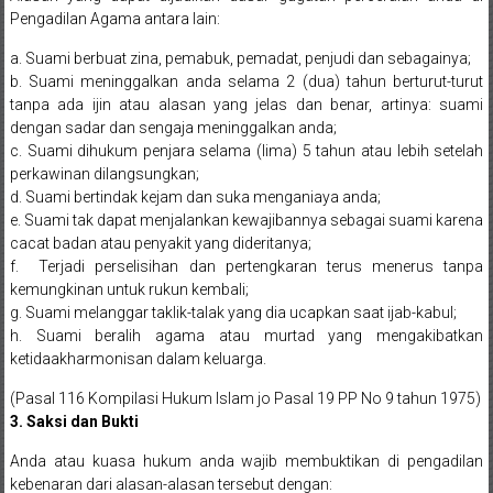
Bandung,
Pengadilan Agama antara lain:
Kendari,
a. Suami berbuat zina, pemabuk, pemadat, penjudi dan sebagainya;
Riau,
b. Suami meninggalkan anda selama 2 (dua) tahun berturut-turut
tanpa ada ijin atau alasan yang jelas dan benar, artinya: suami
Pekanbaru,
dengan sadar dan sengaja meninggalkan anda;
c. Suami dihukum penjara selama (lima) 5 tahun atau lebih setelah
Bengkulu,
perkawinan dilangsungkan;
d. Suami bertindak kejam dan suka menganiaya anda;
Mukomuko,
e. Suami tak dapat menjalankan kewajibannya sebagai suami karena
cacat badan atau penyakit yang dideritanya;
Gunung
f. Terjadi perselisihan dan pertengkaran terus menerus tanpa
kemungkinan untuk rukun kembali;
Kidul,
g. Suami melanggar taklik-talak yang dia ucapkan saat ijab-kabul;
h. Suami beralih agama atau murtad yang mengakibatkan
Kulon
ketidaakharmonisan dalam keluarga.
Progo,
(Pasal 116 Kompilasi Hukum Islam jo Pasal 19 PP No 9 tahun 1975)
3. Saksi dan Bukti
Balikpapan,
Anda atau kuasa hukum anda wajib membuktikan di pengadilan
Jakarta
kebenaran dari alasan-alasan tersebut dengan: