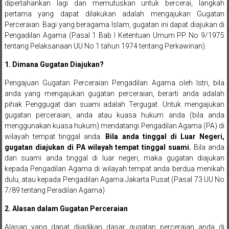
dipertahankan lagi dan memutuskan untuk bercerai, langkah
Sukoharjo,
pertama yang dapat dilakukan adalah mengajukan Gugatan
Perceraian. Bagi yang beragama Islam, gugatan ini dapat diajukan di
Mungkid,
Pengadilan Agama (Pasal 1 Bab I Ketentuan Umum PP No 9/1975
tentang Pelaksanaan UU No 1 tahun 1974 tentang Perkawinan).
Purworejo,
1. Dimana Gugatan Diajukan?
Daerah
Pengajuan Gugatan Perceraian Pengadilan Agama oleh Istri, bila
Istimewa
anda yang mengajukan gugatan perceraian, berarti anda adalah
pihak Penggugat dan suami adalah Tergugat. Untuk mengajukan
Yogyakarta,
gugatan perceraian, anda atau kuasa hukum anda (bila anda
menggunakan kuasa hukum) mendatangi Pengadilan Agama (PA) di
Makassar,
wilayah tempat tinggal anda.
Bila anda tinggal di Luar Negeri,
Denpasar,
gugatan diajukan di PA wilayah tempat tinggal suami.
Bila anda
dan suami anda tinggal di luar negeri, maka gugatan diajukan
Salatiga,
kepada Pengadilan Agama di wilayah tempat anda berdua menikah
dulu, atau kepada Pengadilan Agama Jakarta Pusat (Pasal 73 UU No
Ungaran,
7/89 tentang Peradilan Agama)
Pontianak,
2. Alasan dalam Gugatan Perceraian
Alasan yang dapat dijadikan dasar gugatan perceraian anda di