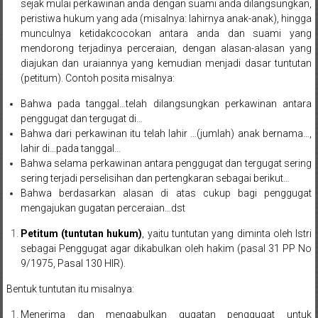
sejak mulai perkawinan anda dengan suami anda dilangsungkan,
Cilacap,
peristiwa hukum yang ada (misalnya: lahirnya anak-anak), hingga
munculnya ketidakcocokan antara anda dan suami yang
Banjarnegara,
mendorong terjadinya perceraian, dengan alasan-alasan yang
diajukan dan uraiannya yang kemudian menjadi dasar tuntutan
Temanggung,
(petitum). Contoh posita misalnya:
Wonosobo,
Bahwa pada tanggal…telah dilangsungkan perkawinan antara
penggugat dan tergugat di…
Cirebon,
Bahwa dari perkawinan itu telah lahir …(jumlah) anak bernama…,
lahir di…pada tanggal…
Karawang,
Bahwa selama perkawinan antara penggugat dan tergugat sering
Aceh,
sering terjadi perselisihan dan pertengkaran sebagai berikut…
Bahwa berdasarkan alasan di atas cukup bagi penggugat
Medan,
mengajukan gugatan perceraian…dst
Padang,
Petitum (tuntutan hukum)
, yaitu tuntutan yang diminta oleh Istri
sebagai Penggugat agar dikabulkan oleh hakim (pasal 31 PP No
Jakarta
9/1975, Pasal 130 HIR).
Pusat,
Bentuk tuntutan itu misalnya:
Menerima dan mengabulkan gugatan penggugat untuk