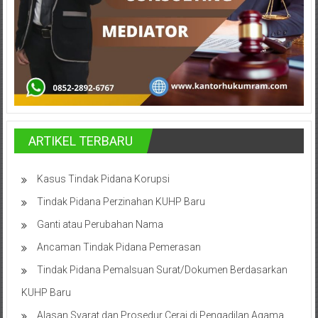
Pusat,
Tanggerang,
Purworejo,
Purwokerto,
Kebumen,
Tasikmalaya,
Purwodadi,
Wonogiri,
ARTIKEL TERBARU
Pacitan,
Palembang,
Kasus Tindak Pidana Korupsi
Bandar
Tindak Pidana Perzinahan KUHP Baru
Lampung,
Badung,
Ganti atau Perubahan Nama
Gianyar,
Ancaman Tindak Pidana Pemerasan
Mataram,
Tindak Pidana Pemalsuan Surat/Dokumen Berdasarkan
Lombok,
Temanggung,
KUHP Baru
Sragen,
Alasan Syarat dan Prosedur Cerai di Pengadilan Agama