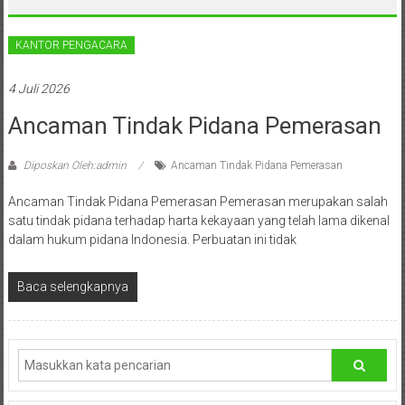
Sleman,
Bantul,
KANTOR PENGACARA
Wonosari,
4 Juli 2026
Wates,
Ancaman Tindak Pidana Pemerasan
Klaten,
Diposkan Oleh:admin
Ancaman Tindak Pidana Pemerasan
Magelang,
Ancaman Tindak Pidana Pemerasan Pemerasan merupakan salah
Solo,
satu tindak pidana terhadap harta kekayaan yang telah lama dikenal
dalam hukum pidana Indonesia. Perbuatan ini tidak
Semarang,
Jakarta,
Baca selengkapnya
Bali,
Surabaya,
Surakarta,