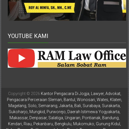
Bontang,
Demak,
Kudus,
Depok,
YOUTUBE KAMI
Sorong,
Papua,
Bekasi,
Pengacara
Pajak,
Copyright © 2026
Kantor Pengacara Di Jogja, Lawyer, Advokat,
Pengacara Perceraian Sleman, Bantul, Wonosari, Wates, Klaten,
Pengacara
Magelang, Solo, Semarang, Jakarta, Bali, Surabaya, Surakarta,
Perusahaan,
Sukoharjo, Mungkid, Purworejo, Daerah Istimewa Yogyakarta,
Makassar, Denpasar, Salatiga, Ungaran, Pontianak, Bandung,
Kantor
Kendari, Riau, Pekanbaru, Bengkulu, Mukomuko, Gunung Kidul,