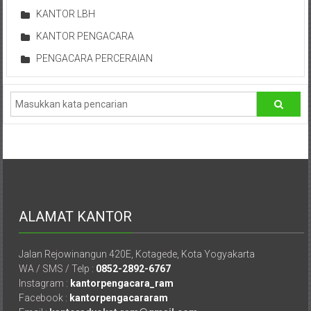
Lampung,
KANTOR LBH
Badung,
KANTOR PENGACARA
Gianyar,
PENGACARA PERCERAIAN
Mataram,
Lombok,
Temanggung,
Sragen,
Karanganyar,
Malang,
ALAMAT KANTOR
Kediri,
Jalan Rejowinangun 420E, Kotagede, Kota Yogyakarta
Madiun,
WA / SMS / Telp :
0852-2892-6767
Instagram :
kantorpengacara_ram
Ponorogo,
Facebook :
kantorpengacararam