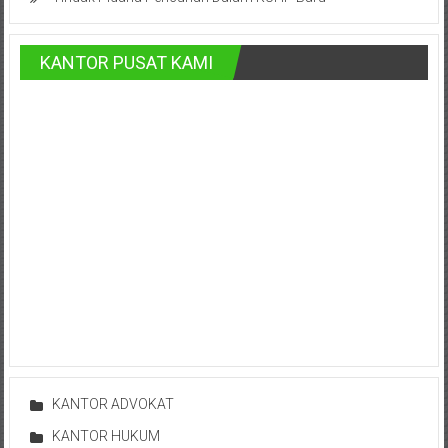
Pusat,
Tanggerang,
KANTOR PUSAT KAMI
Purworejo,
Purwokerto,
Kebumen,
Tasikmalaya,
Purwodadi,
Wonogiri,
Pacitan,
Palembang,
KANTOR ADVOKAT
Bandar
KANTOR HUKUM