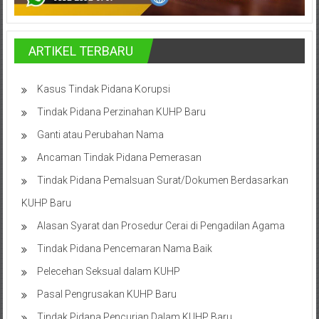
Bandung,
Kendari,
ARTIKEL TERBARU
Riau,
Pekanbaru,
Kasus Tindak Pidana Korupsi
Bengkulu,
Tindak Pidana Perzinahan KUHP Baru
Ganti atau Perubahan Nama
Mukomuko,
Ancaman Tindak Pidana Pemerasan
Gunung
Tindak Pidana Pemalsuan Surat/Dokumen Berdasarkan
Kidul,
KUHP Baru
Kulon
Alasan Syarat dan Prosedur Cerai di Pengadilan Agama
Progo,
Tindak Pidana Pencemaran Nama Baik
Pelecehan Seksual dalam KUHP
Balikpapan,
Pasal Pengrusakan KUHP Baru
Jakarta
Tindak Pidana Pencurian Dalam KUHP Baru