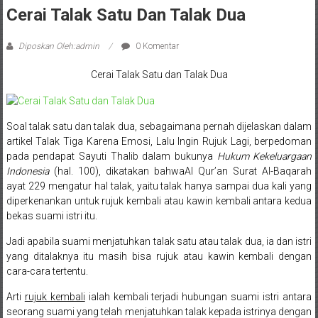
Sleman,
Cerai Talak Satu Dan Talak Dua
Bantul,
Diposkan Oleh:admin
0 Komentar
Wonosari,
Cerai Talak Satu dan Talak Dua
Wates,
Klaten,
Soal talak satu dan talak dua, sebagaimana pernah dijelaskan dalam
Magelang,
artikel Talak Tiga Karena Emosi, Lalu Ingin Rujuk Lagi, berpedoman
pada pendapat Sayuti Thalib dalam bukunya
Hukum Kekeluargaan
Solo,
Indonesia
(hal. 100), dikatakan bahwaAl Qur’an Surat Al-Baqarah
ayat 229 mengatur hal talak, yaitu talak hanya sampai dua kali yang
Semarang,
diperkenankan untuk rujuk kembali atau kawin kembali antara kedua
bekas suami istri itu.
Jakarta,
Jadi apabila suami menjatuhkan talak satu atau talak dua, ia dan istri
Bali,
yang ditalaknya itu masih bisa rujuk atau kawin kembali dengan
cara-cara tertentu.
Surabaya,
Arti
rujuk kembali
ialah kembali terjadi hubungan suami istri antara
Surakarta,
seorang suami yang telah menjatuhkan talak kepada istrinya dengan