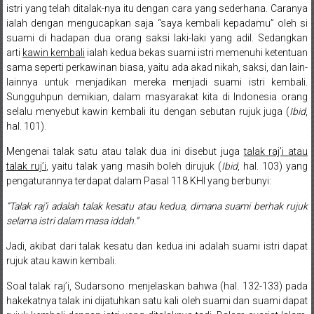
istri yang telah ditalak-nya itu dengan cara yang sederhana. Caranya
Sukoharjo,
ialah dengan mengucapkan saja “saya kembali kepadamu” oleh si
Mungkid,
suami di hadapan dua orang saksi laki-laki yang adil. Sedangkan
arti
kawin kembali
ialah kedua bekas suami istri memenuhi ketentuan
Purworejo,
sama seperti perkawinan biasa, yaitu ada akad nikah, saksi, dan lain-
lainnya untuk menjadikan mereka menjadi suami istri kembali.
Daerah
Sungguhpun demikian, dalam masyarakat kita di Indonesia orang
selalu menyebut kawin kembali itu dengan sebutan rujuk juga (
Ibid
,
Istimewa
hal. 101).
Yogyakarta,
Mengenai talak satu atau talak dua ini disebut juga
talak raj’i atau
talak ruj’i
, yaitu talak yang masih boleh dirujuk (
Ibid
, hal. 103) yang
Makassar,
pengaturannya terdapat dalam Pasal 118 KHI yang berbunyi:
Denpasar,
“
Talak raj’i adalah talak kesatu atau kedua, dimana suami berhak rujuk
selama istri dalam masa iddah.”
Salatiga,
Jadi, akibat dari talak kesatu dan kedua ini adalah suami istri dapat
Ungaran,
rujuk atau kawin kembali.
Pontianak,
Soal talak raj’i, Sudarsono menjelaskan bahwa (hal. 132-133) pada
hakekatnya talak ini dijatuhkan satu kali oleh suami dan suami dapat