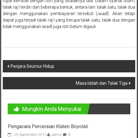
Bandung,
rujuk kembali dengan istri yang ditalaknya tadi. Dalam syariat Islam,
talak raj’i terdiri dari beberapa bentuk, antara lain: talak satu, talak dua
Kendari,
dengan menggunakan pembayaran tersebut (
iwadl
). Akan tetapi
dapat juga terjadi talak raj’i yang berupa talak satu, talak dua dengan
Riau,
tidak menggunakan iwadl juga istri belum digauli.
Pekanbaru,
Bengkulu,
Mukomuko,
Navigasi
Penjara Seumur Hidup
Gunung
pos
Kidul,
Masa Iddah dan Talak Tiga
Kulon
Progo,
Mungkin Anda Menyukai
Balikpapan,
Pengacara Perceraian Klaten Boyolali
Jakarta
29 September 2015
admin
0