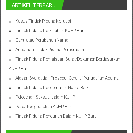
Cilacap,
ARTIKEL TERBARU
Banjarnegara,
Kasus Tindak Pidana Korupsi
Temanggung,
Tindak Pidana Perzinahan KUHP Baru
Wonosobo,
Ganti atau Perubahan Nama
Ancaman Tindak Pidana Pemerasan
Cirebon,
Tindak Pidana Pemalsuan Surat/Dokumen Berdasarkan
Karawang,
KUHP Baru
Aceh,
Alasan Syarat dan Prosedur Cerai di Pengadilan Agama
Medan,
Tindak Pidana Pencemaran Nama Baik
Padang,
Pelecehan Seksual dalam KUHP
Pasal Pengrusakan KUHP Baru
Jakarta
Tindak Pidana Pencurian Dalam KUHP Baru
Pusat,