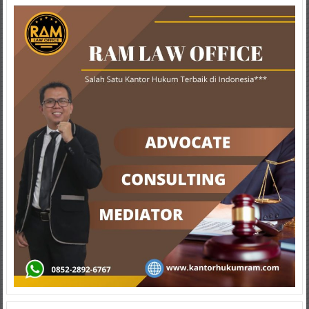
Lampung,
Badung,
Gianyar,
Mataram,
Lombok,
Temanggung,
Sragen,
Karanganyar,
Malang,
Kediri,
Madiun,
Ponorogo,