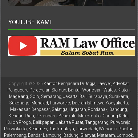
Istimewa
Yogyakarta,
Makassar,
YOUTUBE KAMI
Denpasar,
Salatiga,
Ungaran,
Pontianak,
Bandung,
Kendari,
Riau,
Pekanbaru,
Copyright © 2026
Kantor Pengacara Di Jogja, Lawyer, Advokat,
Bengkulu,
Pengacara Perceraian Sleman, Bantul, Wonosari, Wates, Klaten,
Mukomuko,
Magelang, Solo, Semarang, Jakarta, Bali, Surabaya, Surakarta,
Gunung
Sukoharjo, Mungkid, Purworejo, Daerah Istimewa Yogyakarta,
Kidul,
Makassar, Denpasar, Salatiga, Ungaran, Pontianak, Bandung,
Kulon
Kendari, Riau, Pekanbaru, Bengkulu, Mukomuko, Gunung Kidul,
Progo,
Kulon Progo, Balikpapan, Jakarta Pusat, Tanggerang, Purworejo,
Purwokerto, Kebumen, Tasikmalaya, Purwodadi, Wonogiri, Pacitan,
Balikpapan,
Palembang, Bandar Lampung, Badung, Gianyar, Mataram, Lombok,
Jakarta