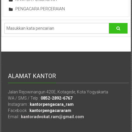
Hukum
PENGACARA PERCERAIAN
/
LBH,
Law
Office
/
Law
ALAMAT KANTOR
Firm
Jalan Rejowinangun 420E, Kotagede, Kota Yogyakarta
Kantor
WA / SMS / Telp :
0852-2892-6767
Instagram :
kantorpengacara_ram
Pengacara
Facebook :
kantorpengacararam
Di
Email :
kantoradvokat.ram@gmail.com
Jogja,
Lawyer,