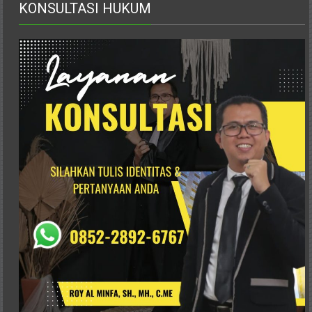
Advokat,
KONSULTASI HUKUM
Pengacara
Perceraian
Sleman,
Bantul,
Wonosari,
Wates,
Klaten,
Magelang,
Solo,
Semarang,
Jakarta,
Bali,
Surabaya,
Surakarta,
Sukoharjo,
Mungkid,
Purworejo,
Daerah