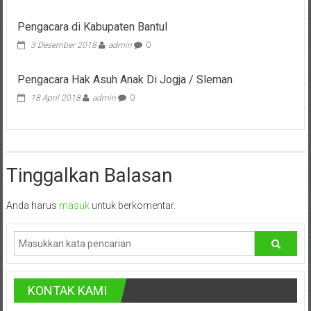
Pusat,
Pengacara di Kabupaten Bantul
Tanggerang,
3 Desember 2018
admin
0
Purworejo,
Pengacara Hak Asuh Anak Di Jogja / Sleman
Purwokerto,
18 April 2018
admin
0
Kebumen,
Tasikmalaya,
Tinggalkan Balasan
Purwodadi,
Wonogiri,
Anda harus
masuk
untuk berkomentar.
Pacitan,
Palembang,
Bandar
KONTAK KAMI