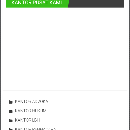
Bontang,
KANTOR PUSAT KAMI
Demak,
Kudus,
Depok,
Sorong,
Papua,
Bekasi,
Pengacara
Pajak,
Pengacara
KANTOR ADVOKAT
KANTOR HUKUM
Perusahaan,
KANTOR LBH
Kantor
KANTOR PENGACARA