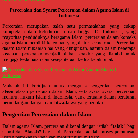
Denpasar,
Salatiga,
Perceraian dan Syarat Perceraian dalam Agama Islam di
Ungaran,
Indonesia
Pontianak,
Perceraian merupakan salah satu permasalahan yang cukup
Bandung,
kompleks dalam kehidupan rumah tangga. Di Indonesia, yang
Kendari,
mayoritas penduduknya beragama Islam, perceraian dalam konteks
Riau,
agama Islam memiliki ketentuan yang diatur secara rinci. Perceraian
Pekanbaru,
dalam Islam bukanlah hal yang diinginkan, namun dalam beberapa
keadaan, perceraian menjadi pilihan terakhir yang diambil untuk
Bengkulu,
menjaga kedamaian dan kesejahteraan kedua belah pihak.
Mukomuko,
Gunung
Kidul,
Kulon
Makalah ini bertujuan untuk mengulas pengertian perceraian,
Progo,
alasan-alasan perceraian dalam Islam, serta syarat-syarat perceraian
Balikpapan,
menurut hukum Islam di Indonesia, yang tertuang dalam peraturan
Jakarta
perundang-undangan dan fatwa-fatwa yang berlaku.
Pusat,
Pengertian Perceraian dalam Islam
Tanggerang,
Purworejo,
Dalam agama Islam, perceraian dikenal dengan istilah
“talak”
bagi
Purwokerto,
suami dan
“faskh”
bagi istri. Perceraian adalah proses pemutusan
Kebumen,
ikatan pernikahan yang sah menurut hukum Islam.