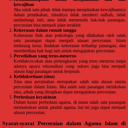
Temanggung,
kewajiban
Wonosobo,
Jika salah satu pihak tidak mampu menjalankan kewajibannya
dalam pernikahan, misalnya tidak memberi nafkah, tidak
Cirebon,
melindungi istri, atau tidak memenuhi hak-hak pasangan,
Karawang,
perceraian bisa menjadi jalan terakhir.
Aceh,
Kekerasan dalam rumah tangga
Medan,
Kekerasan fisik atau psikologis yang dilakukan oleh salah
Padang,
satu pasangan dapat menjadi alasan perceraian. Islam
melarang keras tindakan kekerasan terhadap pasangan, dan
Jakarta
memberikan hak bagi istri untuk mengajukan perceraian.
Pusat,
Perselisihan yang terus-menerus
Bontang,
Ketidakcocokan atau pertengkaran yang terus menerus tanpa
Demak,
adanya upaya rekonsiliasi yang sukses juga bisa menjadi
alasan bagi pasangan untuk berpisah.
Kudus,
Ketidaksetiaan (zina)
Depok,
Zina atau perzinahan merupakan salah satu alasan utama
Sorong,
perceraian dalam Islam. Jika salah satu pasangan melakukan
Papua,
zina, pihak yang dirugikan dapat mengajukan perceraian.
Bekasi,
Perbedaan keyakinan
Dalam kasus perbedaan agama, di mana salah satu pasangan
Pengacara
memutuskan untuk pindah agama, hal ini juga dapat menjadi
Pajak,
alasan perceraian.
Pengacara
Perusahaan,
Syarat-syarat Perceraian dalam Agama Islam di