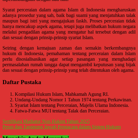
Kediri,
Madiun,
Syarat perceraian dalam agama Islam di Indonesia mengharuskan
Ponorogo,
adanya prosedur yang sah, baik bagi suami yang menjatuhkan talak
Cilacap,
maupun bagi istri yang mengajukan faskh. Proses perceraian tidak
Banjarnegara,
hanya mencakup aspek agama, tetapi juga melibatkan hukum negara
Temanggung,
melalui pengadilan agama yang mengatur hal tersebut dengan adil
Wonosobo,
dan sesuai dengan prinsip-prinsip syariat Islam.
Cirebon,
Karawang,
Seiring dengan kemajuan zaman dan semakin berkembangnya
Aceh,
hukum di Indonesia, pemahaman tentang perceraian dalam Islam
Medan,
perlu disosialisasikan agar setiap pasangan yang menghadapi
Padang,
permasalahan rumah tangga dapat mengambil keputusan yang bijak
Jakarta
dan sesuai dengan prinsip-prinsip yang telah ditentukan oleh agama.
Pusat,
Bontang,
Daftar Pustaka
Demak,
Kudus,
Kompilasi Hukum Islam, Mahkamah Agung RI.
Depok,
Undang-Undang Nomor 1 Tahun 1974 tentang Perkawinan.
Sorong,
Syariat Islam tentang Perceraian, Majelis Ulama Indonesia.
Papua,
Fatwa-Fatwa MUI tentang Talak dan Perceraian.
Bekasi,
Pengacara
Navigasi
Sertifikasi Madiator Non Hakim Tahun 2025
Pajak,
Peran dan Tanggung Jawab Pengacara dalam Sistem Hukum
pos
Pengacara
Perusahaan,