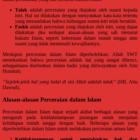
Tasikmalaya,
Talak
adalah perceraian yang diajukan oleh suami kepada
Purwodadi,
istri. Hal ini dilakukan dengan menyatakan kata-kata tertentu
Wonogiri,
yang menandakan bahwa hubungan suami-istri telah berakhir.
Pacitan,
Faskh
adalah perceraian yang diajukan oleh istri, yang dapat
dilakukan jika terdapat alasan-alasan yang sah menurut
Palembang,
hukum Islam, seperti kekerasan dalam rumah tangga atau
Bandar
suami yang tidak memenuhi kewajibannya.
Lampung,
Badung,
Meskipun perceraian dalam Islam diperbolehkan, Allah SWT
menekankan bahwa perceraian adalah hal yang sangat dibenci,
Gianyar,
sebagaimana disebutkan dalam hadis yang diriwayatkan oleh Abu
Mataram,
Hurairah:
Lombok,
Temanggung,
“Sejelek-jelek hal yang halal di sisi Allah adalah talak”
(HR. Abu
Dawud).
Sragen,
Karanganyar,
Alasan-alasan Perceraian dalam Islam
Malang,
Kediri,
Perceraian dalam Islam dapat terjadi akibat berbagai alasan yang
Madiun,
mengarah pada ketidakmampuan pasangan untuk menjalani
Ponorogo,
kehidupan rumah tangga dengan baik. Beberapa alasan yang
diperbolehkan dalam Islam untuk melakukan perceraian antara lain:
Cilacap,
Banjarnegara,
Ketidakmampuan untuk menjalankan hak dan