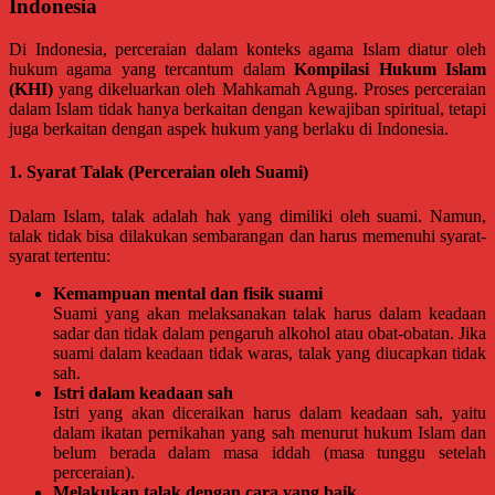
Kantor
Indonesia
Hukum
/
Di Indonesia, perceraian dalam konteks agama Islam diatur oleh
hukum agama yang tercantum dalam
Kompilasi Hukum Islam
LBH,
(KHI)
yang dikeluarkan oleh Mahkamah Agung. Proses perceraian
Law
dalam Islam tidak hanya berkaitan dengan kewajiban spiritual, tetapi
Office
juga berkaitan dengan aspek hukum yang berlaku di Indonesia.
/
Law
1. Syarat Talak (Perceraian oleh Suami)
Firm
Dalam Islam, talak adalah hak yang dimiliki oleh suami. Namun,
talak tidak bisa dilakukan sembarangan dan harus memenuhi syarat-
Kantor
syarat tertentu:
Pengacara
Di
Kemampuan mental dan fisik suami
Jogja,
Suami yang akan melaksanakan talak harus dalam keadaan
Lawyer,
sadar dan tidak dalam pengaruh alkohol atau obat-obatan. Jika
Advokat,
suami dalam keadaan tidak waras, talak yang diucapkan tidak
Pengacara
sah.
Perceraian
Istri dalam keadaan sah
Sleman,
Istri yang akan diceraikan harus dalam keadaan sah, yaitu
Bantul,
dalam ikatan pernikahan yang sah menurut hukum Islam dan
Wonosari,
belum berada dalam masa iddah (masa tunggu setelah
Wates,
perceraian).
Klaten,
Melakukan talak dengan cara yang baik