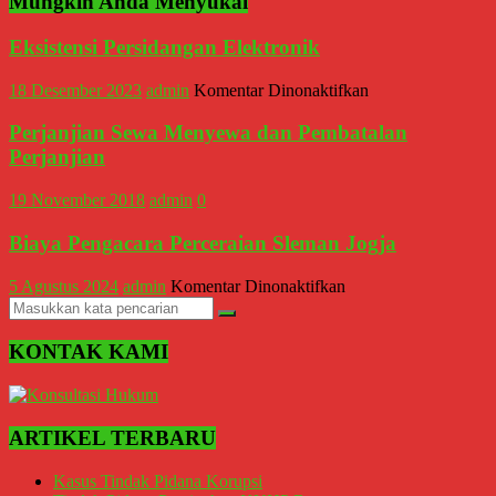
Mungkin Anda Menyukai
Kantor
Hukum
Eksistensi Persidangan Elektronik
/
LBH,
pada
Law
18 Desember 2023
admin
Komentar Dinonaktifkan
Eksistensi
Office
Persidangan
/
Perjanjian Sewa Menyewa dan Pembatalan
Elektronik
Law
Perjanjian
Firm
19 November 2018
admin
0
Biaya Pengacara Perceraian Sleman Jogja
pada
5 Agustus 2024
admin
Komentar Dinonaktifkan
Biaya
Pengacara
Perceraian
KONTAK KAMI
Sleman
Jogja
ARTIKEL TERBARU
Kasus Tindak Pidana Korupsi