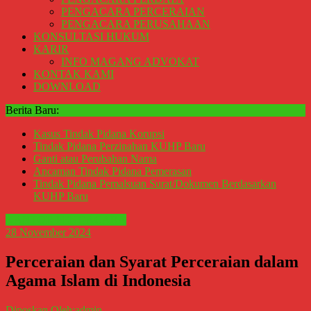
Perceraian
PENGACARA PERCERAIAN
Sleman,
PENGACARA PERUSAHAAN
KONSULTASI HUKUM
Bantul,
KARIR
Wonosari,
INFO MAGANG ADVOKAT
Wates,
KONTAK KAMI
Klaten,
DOWNLOAD
Magelang,
Berita Baru:
Solo,
Semarang,
Kasus Tindak Pidana Korupsi
Jakarta,
Tindak Pidana Perzinahan KUHP Baru
Ganti atau Perubahan Nama
Bali,
Ancaman Tindak Pidana Pemerasan
Surabaya,
Tindak Pidana Pemalsuan Surat/Dokumen Berdasarkan
Surakarta,
KUHP Baru
Sukoharjo,
KANTOR PENGACARA
Mungkid,
28 November 2024
Purworejo,
Daerah
Perceraian dan Syarat Perceraian dalam
Istimewa
Agama Islam di Indonesia
Yogyakarta,
Makassar,
Diposkan Oleh:admin