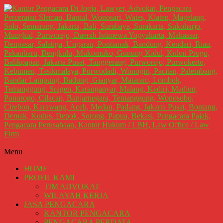
Lompat
ke
konten
Kantor
Menu
Pengacara
HOME
Di
PROFIL KAMI
Jogja,
TIM ADVOKAT
Lawyer,
WILAYAH KERJA
JASA PENGACARA
Advokat,
KANTOR PENGACARA
Pengacara
PENGACARA PERDATA