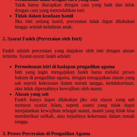
Magelang,
Talak harus diucapkan dengan cara yang baik dan tidak
Solo,
dengan cara yang merendahkan istri.
Semarang,
Tidak dalam keadaan hamil
Jakarta,
Jika istri sedang hamil, perceraian tidak dapat dilakukan
Bali,
hingga setelah kelahiran anak.
Surabaya,
Surakarta,
2. Syarat Faskh (Perceraian oleh Istri)
Sukoharjo,
Mungkid,
Purworejo,
Faskh adalah perceraian yang diajukan oleh istri dengan alasan
Daerah
tertentu. Syarat-syarat faskh adalah:
Istimewa
Permohonan istri di hadapan pengadilan agama
Yogyakarta,
Istri yang ingin mengajukan faskh harus melalui proses
Makassar,
hukum di pengadilan agama, dengan mengajukan alasan yang
Denpasar,
sah seperti kekerasan dalam rumah tangga, ketidaksetiaan,
Salatiga,
atau tidak dipenuhinya kewajiban oleh suami.
Ungaran,
Alasan yang sah
Pontianak,
Faskh hanya dapat dilakukan jika ada alasan yang sah
Bandung,
menurut syariat Islam, seperti suami yang tidak dapat
Kendari,
menjalankan kewajiban sebagai suami, suami yang tidak bisa
Riau,
memberikan nafkah, atau terjadinya kekerasan dalam rumah
Pekanbaru,
tangga.
Bengkulu,
Mukomuko,
Gunung
3. Proses Perceraian di Pengadilan Agama