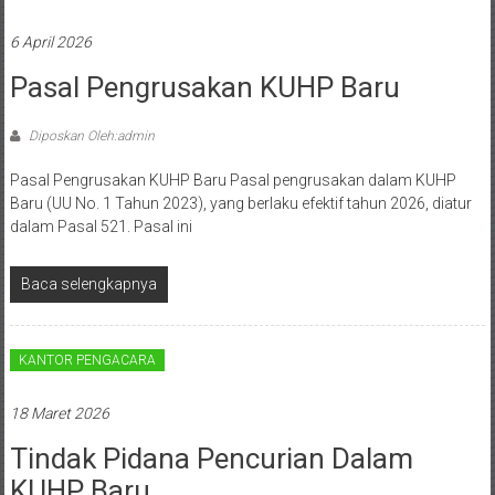
Hukum
6 April 2026
/
Pasal Pengrusakan KUHP Baru
LBH,
Diposkan Oleh:admin
Law
Pasal Pengrusakan KUHP Baru Pasal pengrusakan dalam KUHP
Office
Baru (UU No. 1 Tahun 2023), yang berlaku efektif tahun 2026, diatur
dalam Pasal 521. Pasal ini
/
Law
Baca selengkapnya
Firm
KANTOR PENGACARA
Kantor
Pengacara
18 Maret 2026
Di
Jogja,
Tindak Pidana Pencurian Dalam
Lawyer,
KUHP Baru