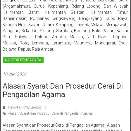
Lampung,
Bengkulu Selatan (Manna), Bengkulu Tengah, Bengkulu Utara
(Argamakmur), Curup, Kepahiang, Rejang Lebong. Dan Wilayah
Badung,
Kalimantan Barat, Kalimantan Selatan, Kalimantan Timur,
Banjarmasin, Pontianak, Singkawang, Bengkayang, Kubu Raya,
Gianyar,
Kapuas Hulu, Kayong Utara, Ketapang, Landak, Melawi, Mempawah,
Sanggau, Sekadau, Sintang, Sambas, Bontang, Balik Papan, Banjar
Mataram,
Baru, Sulawesi, Palopo, Ambon, Maluku, NTT, Flores, Kupang,
Malaka, Rote, Lembata, Larantuka, Maumere, Manggarai, Ende,
Lombok,
Bajawa, Papua, Raja Ampat.
Temanggung,
KANTOR PENGACARA
Sragen,
10 Juni 2026
Karanganyar,
Alasan Syarat Dan Prosedur Cerai Di
Malang,
Pengadilan Agama
Kediri,
Diposkan Oleh:admin
Madiun,
Alasan Syarat dan Prosedur Cerai di Pengadilan Agama
Ponorogo,
Alasan Syarat dan Prosedur Cerai di Pengadilan Agama Alasan