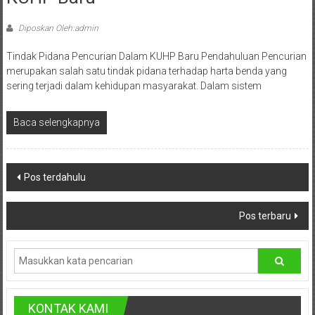
Advokat,
Pengacara
Diposkan Oleh:admin
Perceraian
Sleman,
Tindak Pidana Pencurian Dalam KUHP Baru Pendahuluan Pencurian
Bantul,
merupakan salah satu tindak pidana terhadap harta benda yang
sering terjadi dalam kehidupan masyarakat. Dalam sistem
Wonosari,
Wates,
Klaten,
Baca selengkapnya
Magelang,
Solo,
Navigasi
Semarang,
Pos terdahulu
Jakarta,
pos
Bali,
Pos terbaru
Surabaya,
Surakarta,
Sukoharjo,
Mungkid,
Purworejo,
KONTAK KAMI
Daerah