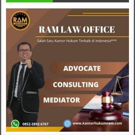
Istimewa
Yogyakarta,
Makassar,
Denpasar,
Salatiga,
Ungaran,
Pontianak,
Bandung,
Kendari,
Riau,
Pekanbaru,
Bengkulu,
Mukomuko,
Gunung
Kidul,
Kulon
Progo,
Balikpapan,
Jakarta