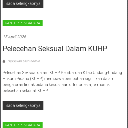
Bontang,
Baca selengkapnya
Demak,
Kudus,
KANTOR PENGACARA
Depok,
15 April 2026
Sorong,
Pelecehan Seksual Dalam KUHP
Papua,
Diposkan Oleh:admin
Bekasi,
Pelecehan Seksual dalam KUHP Pembaruan Kitab Undang-Undang
Pengacara
Hukum Pidana (KUHP) membawa perubahan signifikan dalam
pengaturan tindak pidana kesusilaan di Indonesia, termasuk
Pajak,
pelecehan seksual. KUHP
Pengacara
Baca selengkapnya
Perusahaan,
Kantor
KANTOR PENGACARA