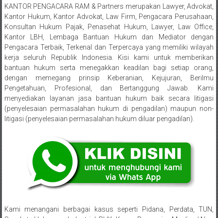
Sleman,
KANTOR PENGACARA RAM & Partners merupakan Lawyer, Advokat,
Bantul,
Kantor Hukum, Kantor Advokat, Law Firm, Pengacara Perusahaan,
Konsultan Hukum Pajak, Penasehat Hukum, Lawyer, Law Office,
Wonosari,
Kantor LBH, Lembaga Bantuan Hukum dan Mediator dengan
Pengacara Terbaik, Terkenal dan Terpercaya yang memiliki wilayah
Wates,
kerja seluruh Republik Indonesia. Kisi kami untuk memberikan
bantuan hukum serta menegakkan keadilan bagi setiap orang,
Klaten,
dengan memegang prinsip Keberanian, Kejujuran, Berilmu
Pengetahuan, Profesional, dan Bertanggung Jawab. Kami
Magelang,
menyediakan layanan jasa bantuan hukum baik secara litigasi
(penyelesaian permasalahan hukum di pengadilan) maupun non-
Solo,
litigasi (penyelesaian permasalahan hukum diluar pengadilan).
Semarang,
Jakarta,
Bali,
Surabaya,
Surakarta,
Kami menangani berbagai kasus seperti Pidana, Perdata, TUN,