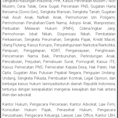
Sengketa Hubungan Industrial, PHK, Kasus Perceraian Muslim / Non
Sukoharjo,
Muslim, Cerai Talak, Cerai Gugat, Perceraian PNS, Gugatan Harta
Bersama (Gono-Gini), Sengketa Warisan, Sengketa Tanah, Gugatan
Mungkid,
Hak Asuh Anak, Nafkah Anak, Permohonan Izin Poligami,
Permohonan Perubahan/Ganti Nama, Adopsi Anak, Wanprestasi,
Purworejo,
Perbuatan Melawan Hukum (PMH), Cidera/Ingkar Janji,
Permohonan Isbat Nikah, Dispensasi Nikah, Pembatalan
Daerah
Perkawinan, Sengketa Perumahan, Sengketa Pajak, Kredit Macet,
Istimewa
Utang Piutang, Kasus Korupsi, Penyalahgunaan Narkoba/Narkotika,
Penipuan, Penggelapan, KDRT, Penganiayaan, Penghinaan,
Yogyakarta,
Pencemaran Nama Baik, Pembunuhan, Perlindungan Anak,
Pencabulan, Perjudian, Pemalsuan Surat, Pornografi, Kasus ITE,
Makassar,
Kasus Pemecatan PNS, Pemecatan Kepala Desa, Hak Paten, Hak
Cipta, Gugatan Atas Putusan Pejabat Negara, Pengujian Undang-
Denpasar,
Undang, Sengketa Pilkada, Pembuatan Kontrak, Legal Opinion, dan
berbagai kasus hukum lainnyadiseluruh daerah Republik Indonesia,
Salatiga,
tentunya dengan kesepakatan mengenai kewajiban dan hak antara
klien dan advokat.
Ungaran,
Kantor Hukum, Pengacara Perceraian, Kantor Advokat, Law Firm,
Pontianak,
Konsultan Hukum Pajak, Penasehat Hukum, Pengacara
Perusahaan, Pengacara Keluarga, Lawyer, Law Office, Kantor LBH,