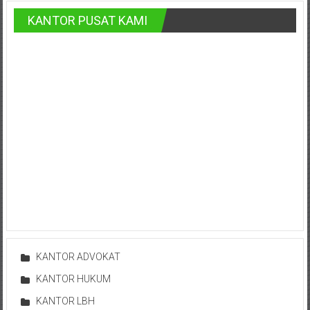
Karanganyar,
KANTOR PUSAT KAMI
Malang,
Kediri,
Madiun,
Ponorogo,
Cilacap,
Banjarnegara,
Temanggung,
Wonosobo,
Cirebon,
Karawang,
Aceh,
Medan,
Padang,
Jakarta
Pusat,
KANTOR ADVOKAT
Bontang,
KANTOR HUKUM
Demak,
KANTOR LBH
Kudus,