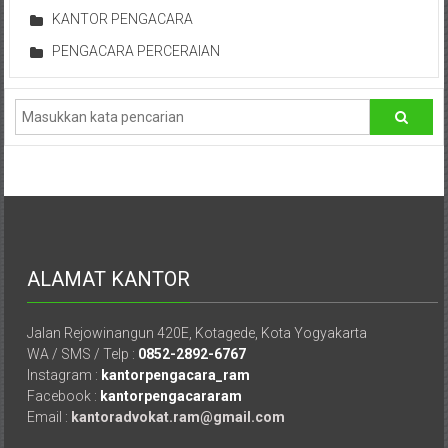
Depok,
KANTOR PENGACARA
Sorong,
PENGACARA PERCERAIAN
Papua,
Bekasi,
Pengacara
Pajak,
Pengacara
Perusahaan,
Kantor
Hukum
/
ALAMAT KANTOR
LBH,
Law
Office
Jalan Rejowinangun 420E, Kotagede, Kota Yogyakarta
/
WA / SMS / Telp :
0852-2892-6767
Law
Instagram :
kantorpengacara_ram
Facebook :
kantorpengacararam
Firm
Email :
kantoradvokat.ram@gmail.com