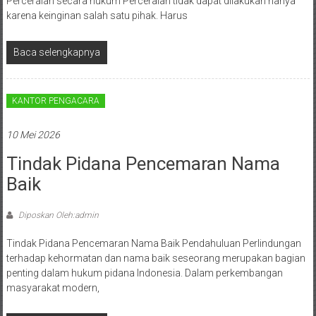
Perceraian secara hukum Perceraian tidak dapat dilakukan hanya
Cilacap,
karena keinginan salah satu pihak. Harus
Banjarnegara,
Baca selengkapnya
Temanggung,
Wonosobo,
KANTOR PENGACARA
Cirebon,
10 Mei 2026
Karawang,
Tindak Pidana Pencemaran Nama
Aceh,
Baik
Medan,
Diposkan Oleh:admin
Padang,
Tindak Pidana Pencemaran Nama Baik Pendahuluan Perlindungan
Jakarta
terhadap kehormatan dan nama baik seseorang merupakan bagian
penting dalam hukum pidana Indonesia. Dalam perkembangan
Pusat,
masyarakat modern,