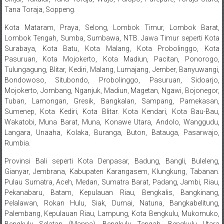
Pusat,
Tana Toraja, Soppeng.
Tanggerang,
Kota Mataram, Praya, Selong, Lombok Timur, Lombok Barat,
Lombok Tengah, Sumba, Sumbawa, NTB. Jawa Timur seperti Kota
Purworejo,
Surabaya, Kota Batu, Kota Malang, Kota Probolinggo, Kota
Pasuruan, Kota Mojokerto, Kota Madiun, Pacitan, Ponorogo,
Purwokerto,
Tulungagung, Blitar, Kediri, Malang, Lumajang, Jember, Banyuwangi,
Bondowoso, Situbondo, Probolinggo, Pasuruan, Sidoarjo,
Kebumen,
Mojokerto, Jombang, Nganjuk, Madiun, Magetan, Ngawi, Bojonegor,
Tuban, Lamongan, Gresik, Bangkalan, Sampang, Pamekasan,
Tasikmalaya,
Sumenep, Kota Kediri, Kota Blitar. Kota Kendari, Kota Bau-Bau,
Wakatobi, Muna Barat, Muna, Konawe Utara, Andolo, Wanggudu,
Purwodadi,
Langara, Unaaha, Kolaka, Buranga, Buton, Batauga, Pasarwajo,
Rumbia.
Wonogiri,
Provinsi Bali seperti Kota Denpasar, Badung, Bangli, Buleleng,
Pacitan,
Gianyar, Jembrana, Kabupaten Karangasem, Klungkung, Tabanan.
Pulau Sumatra, Aceh, Medan, Sumatra Barat, Padang, Jambi, Riau,
Palembang,
Pekanabaru, Batam, Kepulauan Riau, Bengkalis, Bangkinang,
Bandar
Pelalawan, Rokan Hulu, Siak, Dumai, Natuna, Bangkabelitung,
Palembang, Kepulauan Riau, Lampung, Kota Bengkulu, Mukomuko,