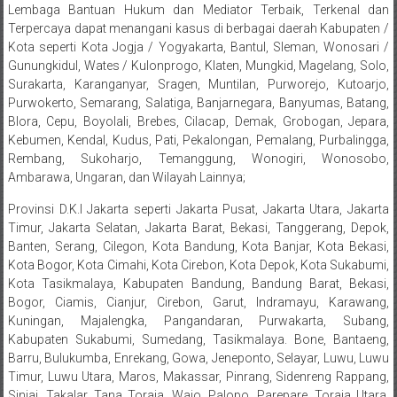
Bandung,
Lembaga Bantuan Hukum dan Mediator Terbaik, Terkenal dan
Terpercaya dapat menangani kasus di berbagai daerah Kabupaten /
Kendari,
Kota seperti Kota Jogja / Yogyakarta, Bantul, Sleman, Wonosari /
Riau,
Gunungkidul, Wates / Kulonprogo, Klaten, Mungkid, Magelang, Solo,
Surakarta, Karanganyar, Sragen, Muntilan, Purworejo, Kutoarjo,
Pekanbaru,
Purwokerto, Semarang, Salatiga, Banjarnegara, Banyumas, Batang,
Blora, Cepu, Boyolali, Brebes, Cilacap, Demak, Grobogan, Jepara,
Bengkulu,
Kebumen, Kendal, Kudus, Pati, Pekalongan, Pemalang, Purbalingga,
Rembang, Sukoharjo, Temanggung, Wonogiri, Wonosobo,
Mukomuko,
Ambarawa, Ungaran, dan Wilayah Lainnya;
Gunung
Provinsi D.K.I Jakarta seperti Jakarta Pusat, Jakarta Utara, Jakarta
Timur, Jakarta Selatan, Jakarta Barat, Bekasi, Tanggerang, Depok,
Kidul,
Banten, Serang, Cilegon, Kota Bandung, Kota Banjar, Kota Bekasi,
Kota Bogor, Kota Cimahi, Kota Cirebon, Kota Depok, Kota Sukabumi,
Kulon
Kota Tasikmalaya, Kabupaten Bandung, Bandung Barat, Bekasi,
Bogor, Ciamis, Cianjur, Cirebon, Garut, Indramayu, Karawang,
Progo,
Kuningan, Majalengka, Pangandaran, Purwakarta, Subang,
Kabupaten Sukabumi, Sumedang, Tasikmalaya. Bone, Bantaeng,
Balikpapan,
Barru, Bulukumba, Enrekang, Gowa, Jeneponto, Selayar, Luwu, Luwu
Jakarta
Timur, Luwu Utara, Maros, Makassar, Pinrang, Sidenreng Rappang,
Sinjai, Takalar, Tana Toraja, Wajo, Palopo, Parepare, Toraja Utara,