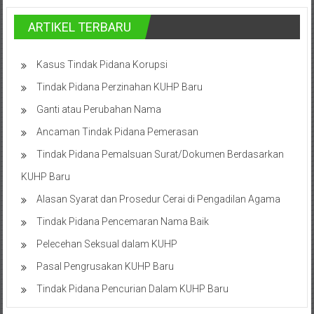
Pusat,
ARTIKEL TERBARU
Tanggerang,
Purworejo,
Kasus Tindak Pidana Korupsi
Purwokerto,
Kebumen,
Tindak Pidana Perzinahan KUHP Baru
Tasikmalaya,
Ganti atau Perubahan Nama
Purwodadi,
Ancaman Tindak Pidana Pemerasan
Wonogiri,
Pacitan,
Tindak Pidana Pemalsuan Surat/Dokumen Berdasarkan
Palembang,
KUHP Baru
Bandar
Alasan Syarat dan Prosedur Cerai di Pengadilan Agama
Lampung,
Badung,
Tindak Pidana Pencemaran Nama Baik
Gianyar,
Pelecehan Seksual dalam KUHP
Mataram,
Pasal Pengrusakan KUHP Baru
Lombok,
Temanggung,
Tindak Pidana Pencurian Dalam KUHP Baru
Sragen,