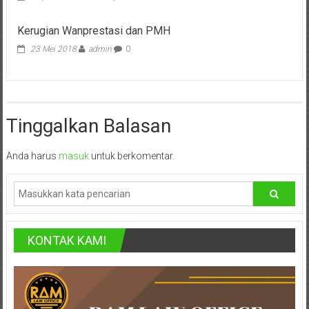
Pusat,
Kerugian Wanprestasi dan PMH
Tanggerang,
23 Mei 2018
admin
0
Purworejo,
Purwokerto,
Kebumen,
Tinggalkan Balasan
Tasikmalaya,
Anda harus
masuk
untuk berkomentar.
Purwodadi,
Wonogiri,
Pacitan,
KONTAK KAMI
Palembang,
Bandar