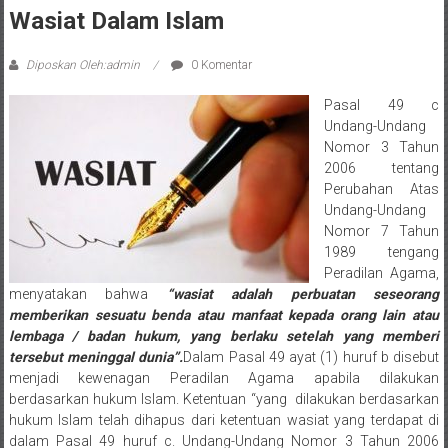
Sleman,
Wasiat Dalam Islam
Bantul,
Diposkan Oleh:admin
0 Komentar
Wonosari,
Pasal 49 c
Wates,
Undang-Undang
Nomor 3 Tahun
Klaten,
2006 tentang
Magelang,
Perubahan Atas
Undang-Undang
Solo,
Nomor 7 Tahun
1989 tengang
Semarang,
Peradilan Agama,
menyatakan bahwa
“wasiat adalah perbuatan seseorang
Jakarta,
memberikan sesuatu benda atau manfaat kepada orang lain atau
lembaga / badan hukum, yang berlaku setelah yang memberi
Bali,
tersebut meninggal dunia”.
Dalam Pasal 49 ayat (1) huruf b disebut
menjadi kewenagan Peradilan Agama apabila dilakukan
Surabaya,
berdasarkan hukum Islam. Ketentuan “yang dilakukan berdasarkan
hukum Islam telah dihapus dari ketentuan wasiat yang terdapat di
Surakarta,
dalam Pasal 49 huruf c. Undang-Undang Nomor 3 Tahun 2006