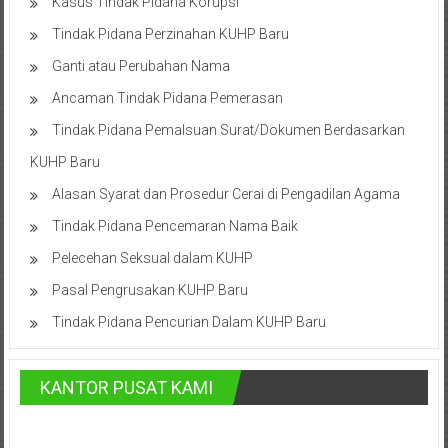
Kasus Tindak Pidana Korupsi
Cilacap,
Tindak Pidana Perzinahan KUHP Baru
Banjarnegara,
Ganti atau Perubahan Nama
Temanggung,
Ancaman Tindak Pidana Pemerasan
Tindak Pidana Pemalsuan Surat/Dokumen Berdasarkan
Wonosobo,
KUHP Baru
Cirebon,
Alasan Syarat dan Prosedur Cerai di Pengadilan Agama
Karawang,
Tindak Pidana Pencemaran Nama Baik
Aceh,
Pelecehan Seksual dalam KUHP
Medan,
Pasal Pengrusakan KUHP Baru
Tindak Pidana Pencurian Dalam KUHP Baru
Padang,
Jakarta
KANTOR PUSAT KAMI
Pusat,