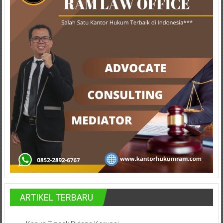
Lampung,
Badung,
Gianyar,
Mataram,
Lombok,
Temanggung,
Sragen,
Karanganyar,
Malang,
Kediri,
Madiun,
ARTIKEL TERBARU
Ponorogo,