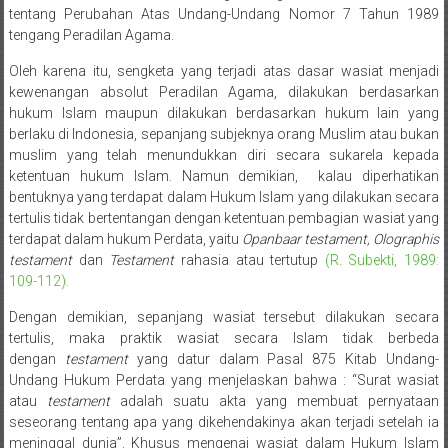
Sukoharjo,
tentang Perubahan Atas Undang-Undang Nomor 7 Tahun 1989
tengang Peradilan Agama.
Mungkid,
Oleh karena itu, sengketa yang terjadi atas dasar wasiat menjadi
Purworejo,
kewenangan absolut Peradilan Agama, dilakukan berdasarkan
hukum Islam maupun dilakukan berdasarkan hukum lain yang
Daerah
berlaku di Indonesia, sepanjang subjeknya orang Muslim atau bukan
muslim yang telah menundukkan diri secara sukarela kepada
Istimewa
ketentuan hukum Islam. Namun demikian, kalau diperhatikan
bentuknya yang terdapat dalam Hukum Islam yang dilakukan secara
Yogyakarta,
tertulis tidak bertentangan dengan ketentuan pembagian wasiat yang
terdapat dalam hukum Perdata, yaitu
Opanbaar testament, Olographis
Makassar,
testament
dan
Testament
rahasia atau tertutup
(R. Subekti, 1989:
109-112).
Denpasar,
Dengan demikian, sepanjang wasiat tersebut dilakukan secara
Salatiga,
tertulis, maka praktik wasiat secara Islam tidak berbeda
dengan
testament
yang datur dalam Pasal 875 Kitab Undang-
Ungaran,
Undang Hukum Perdata yang menjelaskan bahwa : “Surat wasiat
atau
testament
adalah suatu akta yang membuat pernyataan
Pontianak,
seseorang tentang apa yang dikehendakinya akan terjadi setelah ia
meninggal dunia”. Khusus mengenai wasiat dalam Hukum Islam