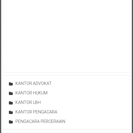
Bontang,
Demak,
Kudus,
Depok,
Sorong,
Papua,
Bekasi,
Pengacara
KANTOR ADVOKAT
Pajak,
KANTOR HUKUM
KANTOR LBH
Pengacara
KANTOR PENGACARA
Perusahaan,
PENGACARA PERCERAIAN
Kantor