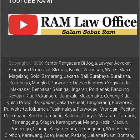
YOUTUBE KAMI
Istimewa
Yogyakarta,
Makassar,
Denpasar,
Salatiga,
Ungaran,
Pontianak,
Bandung,
Copyright © 2026
Kantor Pengacara Di Jogja, Lawyer, Advokat,
Kendari,
Pengacara Perceraian Sleman, Bantul, Wonosari, Wates, Klaten,
Riau,
Magelang, Solo, Semarang, Jakarta, Bali, Surabaya, Surakarta,
Pekanbaru,
Sukoharjo, Mungkid, Purworejo, Daerah Istimewa Yogyakarta,
Bengkulu,
Makassar, Denpasar, Salatiga, Ungaran, Pontianak, Bandung,
Mukomuko,
Kendari, Riau, Pekanbaru, Bengkulu, Mukomuko, Gunung Kidul,
Gunung
Kulon Progo, Balikpapan, Jakarta Pusat, Tanggerang, Purworejo,
Purwokerto, Kebumen, Tasikmalaya, Purwodadi, Wonogiri, Pacitan,
Kidul,
Palembang, Bandar Lampung, Badung, Gianyar, Mataram, Lombok,
Kulon
Temanggung, Sragen, Karanganyar, Malang, Kediri, Madiun,
Progo,
Ponorogo, Cilacap, Banjarnegara, Temanggung, Wonosobo,
Balikpapan,
Cirebon, Karawang, Aceh, Medan, Padang, Jakarta Pusat, Bontang,
Jakarta