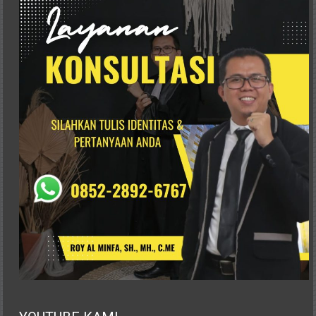
Advokat,
Pengacara
Perceraian
Sleman,
Bantul,
Wonosari,
Wates,
Klaten,
Magelang,
Solo,
Semarang,
Jakarta,
Bali,
Surabaya,
Surakarta,
Sukoharjo,
Mungkid,
Purworejo,
Daerah