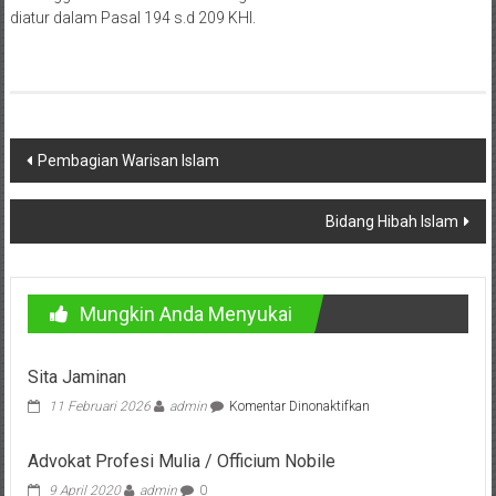
Bandung,
diatur dalam Pasal 194 s.d 209 KHI.
Kendari,
Riau,
Pekanbaru,
Navigasi
Pembagian Warisan Islam
Bengkulu,
pos
Mukomuko,
Bidang Hibah Islam
Gunung
Kidul,
Mungkin Anda Menyukai
Kulon
Sita Jaminan
Progo,
pada
11 Februari 2026
admin
Komentar Dinonaktifkan
Balikpapan,
Sita
Jaminan
Advokat Profesi Mulia / Officium Nobile
Jakarta
9 April 2020
admin
0