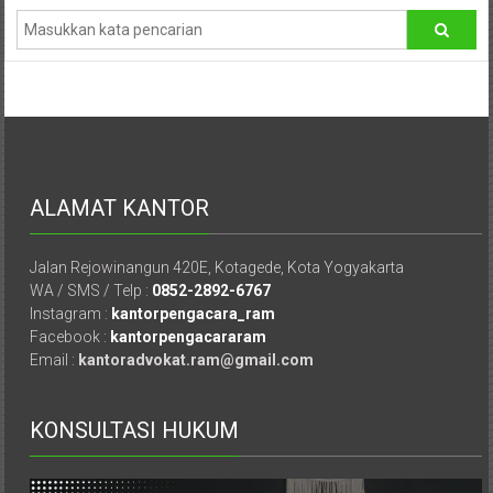
Hukum
/
LBH,
Law
Office
ALAMAT KANTOR
/
Jalan Rejowinangun 420E, Kotagede, Kota Yogyakarta
Law
WA / SMS / Telp :
0852-2892-6767
Instagram :
kantorpengacara_ram
Firm
Facebook :
kantorpengacararam
Email :
kantoradvokat.ram@gmail.com
Kantor
Pengacara
Di
KONSULTASI HUKUM
Jogja,
Lawyer,