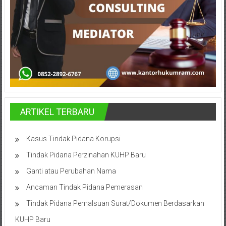
Bontang,
Demak,
Kudus,
Depok,
Sorong,
Papua,
ARTIKEL TERBARU
Bekasi,
Pengacara
Kasus Tindak Pidana Korupsi
Tindak Pidana Perzinahan KUHP Baru
Pajak,
Ganti atau Perubahan Nama
Pengacara
Ancaman Tindak Pidana Pemerasan
Perusahaan,
Tindak Pidana Pemalsuan Surat/Dokumen Berdasarkan
Kantor
KUHP Baru