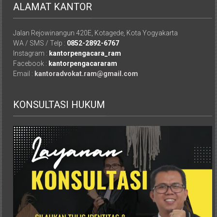
ALAMAT KANTOR
Istimewa
Yogyakarta,
Makassar,
Jalan Rejowinangun 420E, Kotagede, Kota Yogyakarta
Denpasar,
WA / SMS / Telp :
0852-2892-6767
Salatiga,
Instagram :
kantorpengacara_ram
Facebook :
kantorpengacararam
Ungaran,
Email :
kantoradvokat.ram@gmail.com
Pontianak,
Bandung,
Kendari,
KONSULTASI HUKUM
Riau,
Pekanbaru,
Bengkulu,
Mukomuko,
Gunung
Kidul,
Kulon
Progo,
Balikpapan,
Jakarta