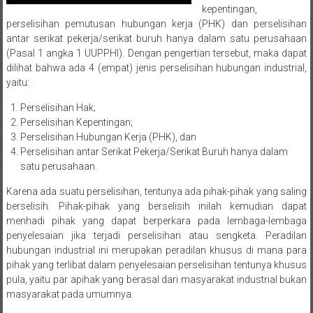
Sukoharjo,
kepentingan,
perselisihan pemutusan hubungan kerja (PHK) dan perselisihan
Mungkid,
antar serikat pekerja/serikat buruh hanya dalam satu perusahaan
(Pasal 1 angka 1 UUPPHI). Dengan pengertian tersebut, maka dapat
Purworejo,
dilihat bahwa ada 4 (empat) jenis perselisihan hubungan industrial,
yaitu:
Daerah
Perselisihan Hak;
Istimewa
Perselisihan Kepentingan;
Perselisihan Hubungan Kerja (PHK), dan
Yogyakarta,
Perselisihan antar Serikat Pekerja/Serikat Buruh hanya dalam
satu perusahaan.
Makassar,
Karena ada suatu perselisihan, tentunya ada pihak-pihak yang saling
Denpasar,
berselisih. Pihak-pihak yang berselisih inilah kemudian dapat
menhadi pihak yang dapat berperkara pada lembaga-lembaga
Salatiga,
penyelesaian jika terjadi perselisihan atau sengketa. Peradilan
hubungan industrial ini merupakan peradilan khusus di mana para
Ungaran,
pihak yang terlibat dalam penyelesaian perselisihan tentunya khusus
pula, yaitu par apihak yang berasal dari masyarakat industrial bukan
Pontianak,
masyarakat pada umumnya.