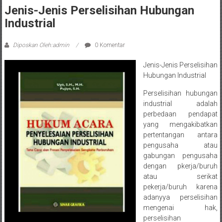
Sleman,
Jenis-Jenis Perselisihan Hubungan
Bantul,
Industrial
Wonosari,
Diposkan Oleh:admin
0 Komentar
Wates,
Jenis-Jenis Perselisihan
Klaten,
Hubungan Industrial
Magelang,
Perselisihan hubungan
industrial adalah
Solo,
perbedaan pendapat
yang mengakibatkan
Semarang,
pertentangan antara
pengusaha atau
Jakarta,
gabungan pengusaha
dengan pkerja/buruh
Bali,
atau serikat
pekerja/buruh karena
Surabaya,
adanyya perselisihan
mengenai hak,
Surakarta,
perselisihan