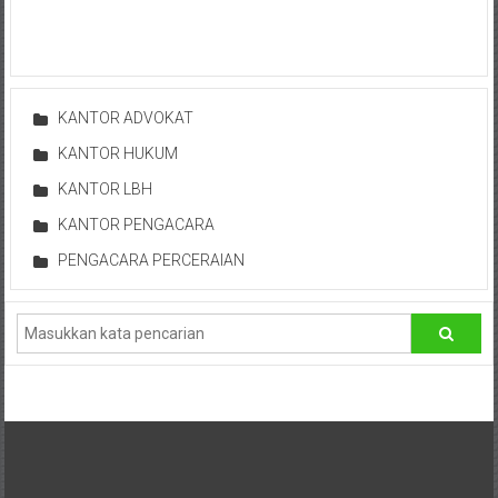
Advokat,
Pengacara
Perceraian
Sleman,
Bantul,
KANTOR ADVOKAT
Wonosari,
KANTOR HUKUM
Wates,
KANTOR LBH
Klaten,
Magelang,
KANTOR PENGACARA
Solo,
PENGACARA PERCERAIAN
Semarang,
Jakarta,
Bali,
Surabaya,
Surakarta,
Sukoharjo,
Mungkid,
Purworejo,
Daerah