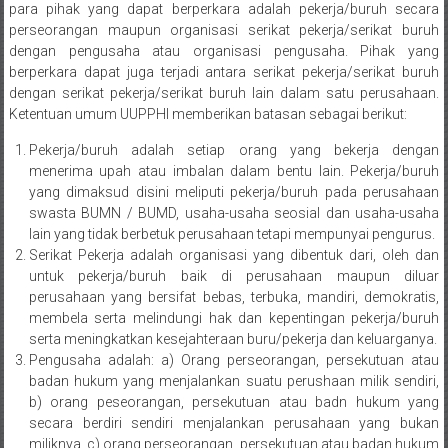
Bandung,
para pihak yang dapat berperkara adalah pekerja/buruh secara
perseorangan maupun organisasi serikat pekerja/serikat buruh
Kendari,
dengan pengusaha atau organisasi pengusaha. Pihak yang
Riau,
berperkara dapat juga terjadi antara serikat pekerja/serikat buruh
dengan serikat pekerja/serikat buruh lain dalam satu perusahaan.
Pekanbaru,
Ketentuan umum UUPPHI memberikan batasan sebagai berikut:
Bengkulu,
Pekerja/buruh adalah setiap orang yang bekerja dengan
menerima upah atau imbalan dalam bentu lain. Pekerja/buruh
Mukomuko,
yang dimaksud disini meliputi pekerja/buruh pada perusahaan
swasta BUMN / BUMD, usaha-usaha seosial dan usaha-usaha
Gunung
lain yang tidak berbetuk perusahaan tetapi mempunyai pengurus.
Serikat Pekerja adalah organisasi yang dibentuk dari, oleh dan
Kidul,
untuk pekerja/buruh baik di perusahaan maupun diluar
perusahaan yang bersifat bebas, terbuka, mandiri, demokratis,
Kulon
membela serta melindungi hak dan kepentingan pekerja/buruh
serta meningkatkan kesejahteraan buru/pekerja dan keluarganya.
Progo,
Pengusaha adalah: a) Orang perseorangan, persekutuan atau
badan hukum yang menjalankan suatu perushaan milik sendiri,
Balikpapan,
b) orang peseorangan, persekutuan atau badn hukum yang
Jakarta
secara berdiri sendiri menjalankan perusahaan yang bukan
miliknya, c) orang perseorangan, persekutuan atau badan hukum