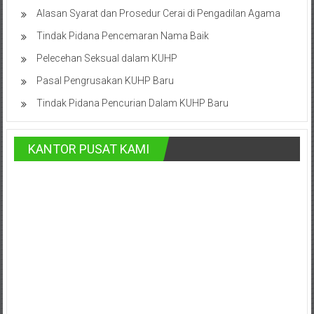
Hukum
Alasan Syarat dan Prosedur Cerai di Pengadilan Agama
Tindak Pidana Pencemaran Nama Baik
/
Pelecehan Seksual dalam KUHP
LBH,
Pasal Pengrusakan KUHP Baru
Law
Tindak Pidana Pencurian Dalam KUHP Baru
Office
KANTOR PUSAT KAMI
/
Law
Firm
Kantor
Pengacara
Di
Jogja,
Lawyer,