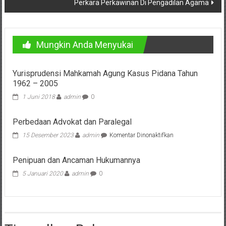
Lampung,
Perkara Perkawinan Di Pengadilan Agama
Badung,
Gianyar,
Mungkin Anda Menyukai
Mataram,
Yurisprudensi Mahkamah Agung Kasus Pidana Tahun
Lombok,
1962 – 2005
Temanggung,
1 Juni 2018
admin
0
Sragen,
Perbedaan Advokat dan Paralegal
Karanganyar,
pada
15 Desember 2023
admin
Komentar Dinonaktifkan
Perbedaan
Advokat
Malang,
Penipuan dan Ancaman Hukumannya
dan
Paralegal
5 Januari 2020
admin
0
Kediri,
Madiun,
Ponorogo,