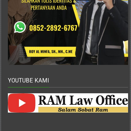
Pusat,
Tanggerang,
Purworejo,
Purwokerto,
Kebumen,
Tasikmalaya,
Purwodadi,
Wonogiri,
Pacitan,
Palembang,
Bandar
YOUTUBE KAMI
Lampung,
Badung,
Gianyar,
Mataram,
Lombok,
Temanggung,
Sragen,