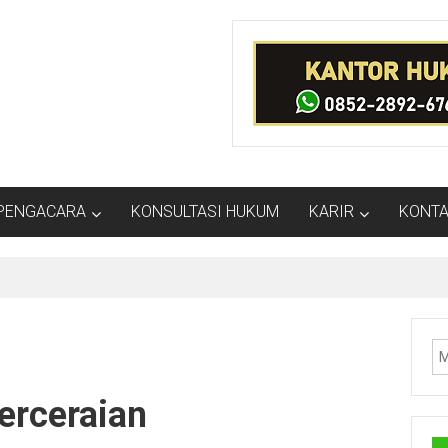
PENGACARA
KONSULTASI HUKUM
KARIR
KONTA
UHP Baru
erceraian