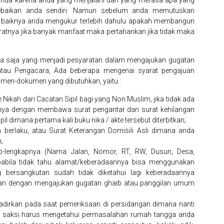
 anda karena anda yang menjalani dan yang merasa apa yang
 kebaikan anda sendiri. Namun sebelum anda memutuskan
a baiknya anda mengukur terlebih dahulu apakah membangun
atnya jika banyak manfaat maka pertahankan jika tidak maka
a saja yang menjadi pesyaratan dalam mengajukan gugatan
atau Pengacara, Ada beberapa mengenai syarat pengajuan
umen-dokumen yang dibutuhkan, yaitu :
 Nikah dari Cacatan Sipil bagi yang Non Muslim, jika tidak ada
tnya dengan membawa surat pengantar dan surat kehilangan
il dimana pertama kali buku nika / akte tersebut diterbitkan;
h berlaku, atau Surat Keterangan Domisili Asli dimana anda
;
p-lengkapnya (Nama Jalan, Nomor, RT, RW, Dusun, Desa,
pabila tidak tahu alamat/keberadaannya bisa menggunakan
 bersangkutan sudah tidak diketahui lagi keberadaannya
akan dengan mengajukan gugatan ghaib atau panggilan umum
hadirkan pada saat pemeriksaan di persidangan dimana nanti
k saksi harus mengetahui permasalahan rumah tangga anda