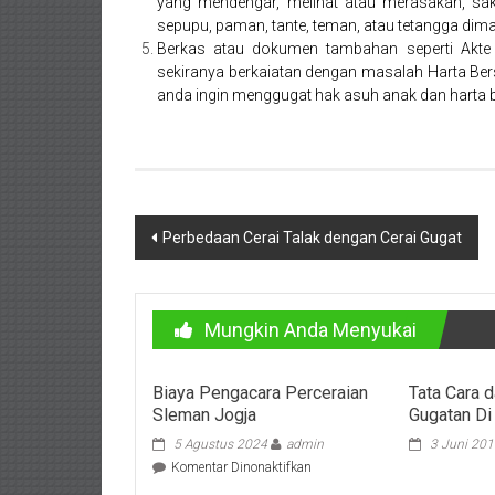
Temanggung,
yang mendengar, melihat atau merasakan, saksi
sepupu, paman, tante, teman, atau tetangga dim
Wonosobo,
Berkas atau dokumen tambahan seperti Akte An
sekiranya berkaiatan dengan masalah Harta Bersa
Cirebon,
anda ingin menggugat hak asuh anak dan harta 
Karawang,
Aceh,
Medan,
Navigasi
Perbedaan Cerai Talak dengan Cerai Gugat
Padang,
pos
Jakarta
Mungkin Anda Menyukai
Pusat,
Bontang,
Biaya Pengacara Perceraian
Tata Cara 
Sleman Jogja
Gugatan Di
Demak,
5 Agustus 2024
admin
3 Juni 20
Kudus,
pada
Komentar Dinonaktifkan
Biaya