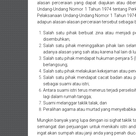
Purworejo,
alasan perceraian yang dapat diajukan atau di
Undang-Undang Nomor 1 Tahun 1974 tentang Perk
Daerah
Pelaksanaan Undang-Undang Nomor 1 Tahun 1974 t
Istimewa
adapun alasan-alasan perceraian tersebut sebagai b
Salah satu pihak berbuat zina atau menjadi p
Yogyakarta,
disembuhkan;
Makassar,
Salah satu pihak meninggalkan pihak lain selam 
adanya alasan yang sah atau karena hal lain di
Denpasar,
Salah satu pihak mendapat hukuman penjara 5 (l
berlangsung;
Salatiga,
Salah satu pihak melakukan kekejaman atau pen
Salah satu pihak mendapat cacat badan atau p
Ungaran,
sebagai suami atau istri;
Antara suami istri terus menerus terjadi persel
Pontianak,
lagi dalam rumah tangga;
Suami melanggar taklik talak; dan
Bandung,
Peralihan agama atau murtad yang menyebabkan 
Kendari,
Mungkin banyak yang lupa dengan isi sighat taklik t
semangat dan perjuangan untuk menikahi istri an
Riau,
ingat akan sumpah atau janji anda yang penah diu