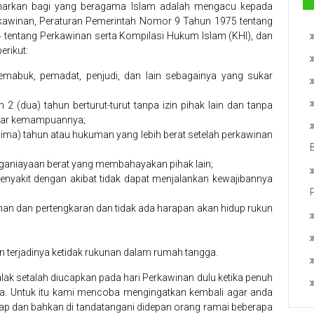
benarkan bagi yang beragama Islam adalah mengacu kepada
awinan, Peraturan Pemerintah Nomor 9 Tahun 1975 tentang
entang Perkawinan serta Kompilasi Hukum Islam (KHI), dan
erikut:
emabuk, pemadat, penjudi, dan lain sebagainya yang sukar
2 (dua) tahun berturut-turut tanpa izin pihak lain dan tanpa
 luar kemampuannya;
ima) tahun atau hukuman yang lebih berat setelah perkawinan
ganiayaan berat yang membahayakan pihak lain;
enyakit dengan akibat tidak dapat menjalankan kewajibannya
isihan dan pertengkaran dan tidak ada harapan akan hidup rukun
terjadinya ketidak rukunan dalam rumah tangga.
alak setalah diucapkan pada hari Perkawinan dulu ketika penuh
da. Untuk itu kami mencoba mengingatkan kembali agar anda
cap dan bahkan di tandatangani didepan orang ramai beberapa