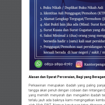
Purworejo,
Purwokerto,
Kebumen,
Tasikmalaya,
Purwodadi,
Wonogiri,
Pacitan,
Palembang,
Bandar
Alasan dan Syarat Perceraian, Bagi yang Beraga
Lampung,
Perkawinan merupakan ibadah yang paling panj
Badung,
tangga akan penuh dengan cobaan dan rintangan ba
yang memilih menyerah dan mengakhiri ibadah te
Gianyar,
terlalu jauh ada baiknya kami mengingatkan kem