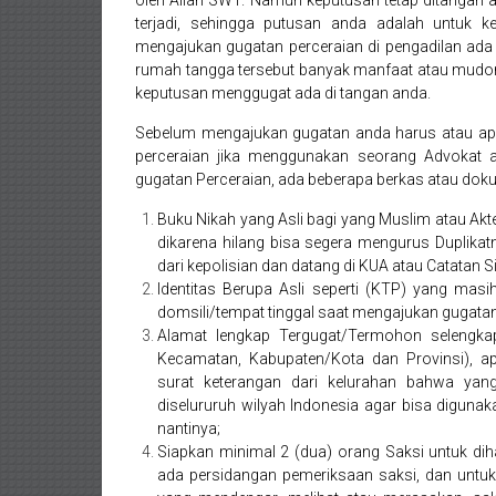
oleh Allah SWT. Namun keputusan tetap ditangan
Mataram,
terjadi, sehingga putusan anda adalah untuk
mengajukan gugatan perceraian di pengadilan ad
Lombok,
rumah tangga tersebut banyak manfaat atau mudor
keputusan menggugat ada di tangan anda.
Temanggung,
Sebelum mengajukan gugatan anda harus atau ap
Sragen,
perceraian jika menggunakan seorang Advokat 
gugatan Perceraian, ada beberapa berkas atau dok
Karanganyar,
Buku Nikah yang Asli bagi yang Muslim atau Akte
Malang,
dikarena hilang bisa segera mengurus Duplika
dari kepolisian dan datang di KUA atau Catatan Sip
Kediri,
Identitas Berupa Asli seperti (KTP) yang masi
domsili/tempat tinggal saat mengajukan gugatan
Madiun,
Alamat lengkap Tergugat/Termohon selengka
Ponorogo,
Kecamatan, Kabupaten/Kota dan Provinsi), a
surat keterangan dari kelurahan bahwa yang
Cilacap,
diselururuh wilyah Indonesia agar bisa digun
nantinya;
Banjarnegara,
Siapkan minimal 2 (dua) orang Saksi untuk di
ada persidangan pemeriksaan saksi, dan untu