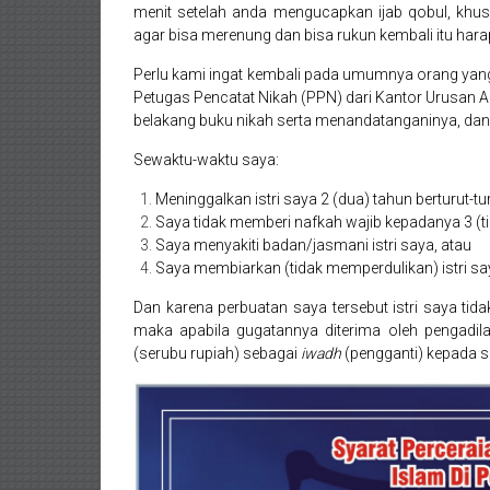
menit setelah anda mengucapkan ijab qobul, khu
Pekanbaru,
agar bisa merenung dan bisa rukun kembali itu ha
Bengkulu,
Perlu kami ingat kembali pada umumnya orang yang
Petugas Pencatat Nikah (PPN) dari Kantor Urusa
Mukomuko,
belakang buku nikah serta menandatanganinya, dan 
Gunung
Sewaktu-waktu saya:
Kidul,
Meninggalkan istri saya 2 (dua) tahun berturut-tur
Saya tidak memberi nafkah wajib kepadanya 3 (t
Kulon
Saya menyakiti badan/jasmani istri saya, atau
Saya membiarkan (tidak memperdulikan) istri say
Progo,
Dan karena perbuatan saya tersebut istri saya t
Balikpapan,
maka apabila gugatannya diterima oleh pengadil
(serubu rupiah) sebagai
iwadh
(pengganti) kepada s
Jakarta
Pusat,
Tanggerang,