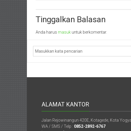
Pengacara
Depok,
Perceraian
Sleman
Sorong,
Tinggalkan Balasan
Jogja
Papua,
Anda harus
masuk
untuk berkomentar.
Bekasi,
Pengacara
Pajak,
Pengacara
Perusahaan,
Kantor
ALAMAT KANTOR
Hukum
/
Jalan Rejowinangun 420E, Kotagede, Kota Yogy
WA / SMS / Telp :
0852-2892-6767