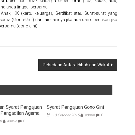
 boleh dari pihak keluarga seperti orang tua, kakak, adik,
ana anda tinggal bersama;
ak, KK (kartu keluarga), Sertifikat atau Surat-surat yang
ma (Gono-Gini) dan lain-lainnya jika ada dan diperlukan jika
bersama (gono gini).
Pebedaan Antara Hibah dan Wakaf
dan Syarat Pengajuan
Syarat Pengajuan Gono Gini
 Pengadilan Agama
13 Oktober 2015
admin
0
18
admin
0