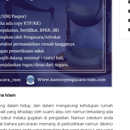
ma Islam
ang dalam hidup, dan dalam mengarungi kehidupan rumah
ik yang dihadapi oleh suami atau istri namun terkadang ada
rsebut melalui gugatan di pengadilan. Namun sebelum anda
bali bahwa perceraian memang di perbolehkan namun dibenci